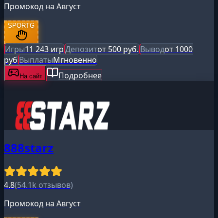
Промокод на Август
SPORTG
Игры
11 243 игр
Депозит
от 500 руб.
Вывод
от 1000
руб
Выплаты
Мгновенно
Подробнее
На сайт
888starz
4.8
(
54.1k
отзывов)
Промокод на Август