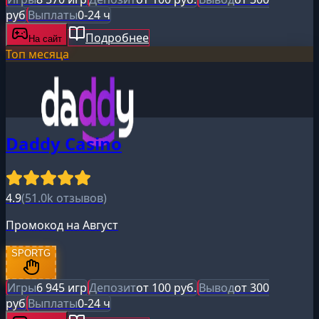
руб
Выплаты
0-24 ч
Подробнее
На сайт
Топ месяца
Daddy Casino
4.9
(
51.0k
отзывов)
Промокод на Август
SPORTG
Игры
6 945 игр
Депозит
от 100 руб.
Вывод
от 300
руб
Выплаты
0-24 ч