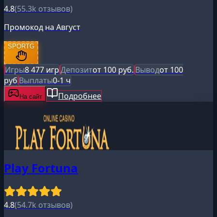
4.8
(
55.3k
отзывов)
Промокод на Август
SPORTG
Игры
8 477 игр
Депозит
от 100 руб.
Вывод
от 100
руб
Выплаты
0-1 ч
Подробнее
На сайт
Play Fortuna
4.8
(
54.7k
отзывов)