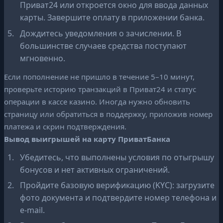
Приват24 или откроется окно для ввода данных
карты. Завершите оплату в приложении банка.
Дождитесь уведомления о зачислении. В
большинстве случаев средства поступают
мгновенно.
Если пополнение не пришло в течение 5–10 минут,
проверьте историю транзакций в Приват24 и статус
операции в кассе казино. Иногда нужно обновить
страницу или обратиться в поддержку, приложив номер
платежа и скрин подтверждения.
Вывод выигрышей на карту ПриватБанка
Убедитесь, что выполнены условия по отыгрышу
бонусов и нет активных ограничений.
Пройдите базовую верификацию (KYC): загрузите
фото документа и подтвердите номер телефона и
e‑mail.