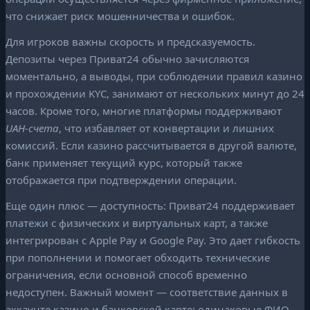
что снижает риск мошенничества и ошибок.
Для игроков важны скорость и предсказуемость.
Депозиты через Приват24 обычно зачисляются
моментально, а выводы, при соблюдении правил казино
и прохождении KYC, занимают от нескольких минут до 24
часов. Кроме того, многие платформы поддерживают
UAH‑счета
, что избавляет от конвертации и лишних
комиссий. Если казино рассчитывается в другой валюте,
банк применяет текущий курс, который также
отображается при подтверждении операции.
Еще один плюс — доступность: Приват24 поддерживает
платежи с физических и виртуальных карт, а также
интегрирован с Apple Pay и Google Pay. Это дает гибкость
при пополнении и помогает обходить технические
ограничения, если основной способ временно
недоступен. Важный момент — соответствие данных в
аккаунте казино и банковской карте: одинаковые ФИО