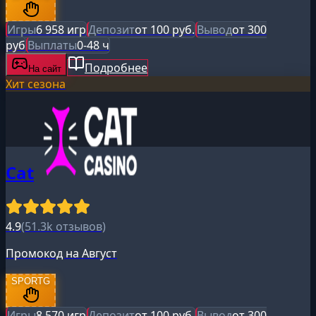
Игры
6 958 игр
Депозит
от 100 руб.
Вывод
от 300
руб
Выплаты
0-48 ч
Подробнее
На сайт
Хит сезона
Cat
4.9
(
51.3k
отзывов)
Промокод на Август
SPORTG
Игры
8 570 игр
Депозит
от 100 руб.
Вывод
от 300