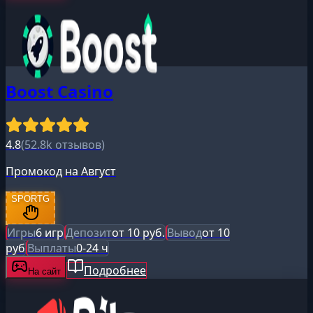
Boost Casino
4.8
(
52.8k
отзывов)
Промокод на Август
SPORTG
Игры
6 игр
Депозит
от 10 руб.
Вывод
от 10
руб
Выплаты
0-24 ч
Подробнее
На сайт