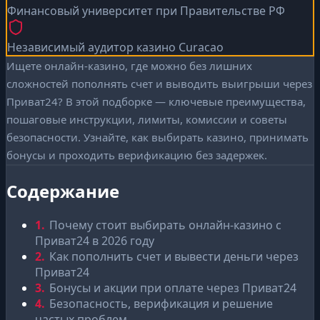
Финансовый университет при Правительстве РФ
Независимый аудитор казино Curacao
Ищете онлайн‑казино, где можно без лишних
сложностей пополнять счет и выводить выигрыши через
Приват24? В этой подборке — ключевые преимущества,
пошаговые инструкции, лимиты, комиссии и советы
безопасности. Узнайте, как выбирать казино, принимать
бонусы и проходить верификацию без задержек.
Содержание
1
.
Почему стоит выбирать онлайн‑казино с
Приват24 в 2026 году
2
.
Как пополнить счет и вывести деньги через
Приват24
3
.
Бонусы и акции при оплате через Приват24
4
.
Безопасность, верификация и решение
частых проблем