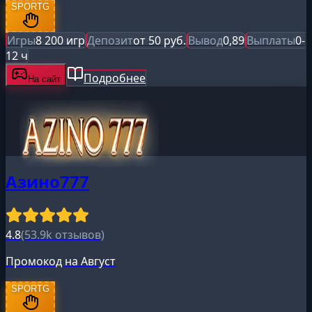
SPORTG
Игры
8 200 игр
Депозит
от 50 руб.
Вывод
0,89
Выплаты
0-
12 ч
Подробнее
На сайт
Азино777
4.8
(
53.9k
отзывов)
Промокод на Август
SPORTG