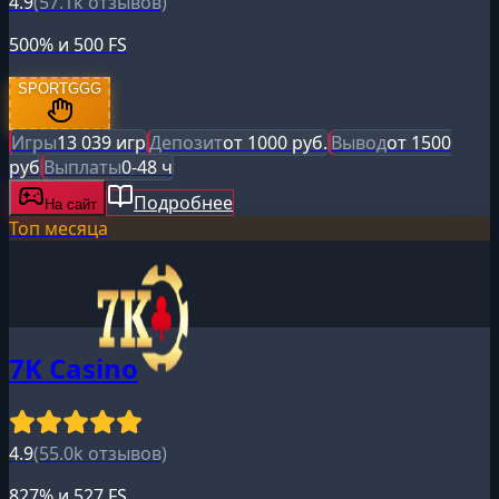
4.9
(
57.1k
отзывов)
500% и 500 FS
SPORTGGG
Игры
13 039 игр
Депозит
от 1000 руб.
Вывод
от 1500
руб
Выплаты
0-48 ч
Подробнее
На сайт
Топ месяца
7K Casino
4.9
(
55.0k
отзывов)
827% и 527 FS