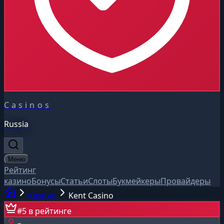
Casinos
Russia
Меню
Рейтинг
казино
Бонусы
Статьи
Слоты
Букмейкеры
Провайдеры
Казино
Kent Casino
#
5
в рейтинге