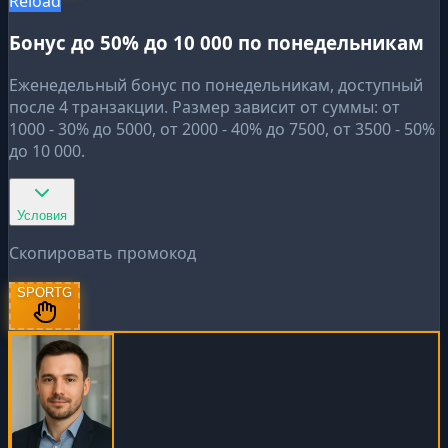
Reload
Вейджер
Бонус до 50% до 10 000 по понедельникам
40
Еженедельный бонус по понедельникам, доступный
Фриспины
после 4 транзакции. Размер зависит от суммы: от
1775
1000 - 30% до 5000, от 2000 - 40% до 7500, от 3500 - 50%
до 10 000.
Макс. сумма
Условия
10000
Скопировать промокод
Мин. депозит
SPORTG
1000
Вейджер
50
Действует до