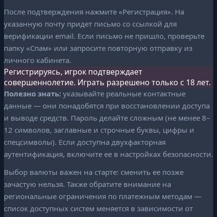
После подтверждения нажмите «Регистрация». На
указанную почту придет письмо со ссылкой для
верификации email. Если письмо не пришло, проверьте
папку «Спам» или запросите повторную отправку из
личного кабинета.
Регистрируясь, игрок подтверждает
совершеннолетие. Играть разрешено только с 18 лет.
Полезно знать:
указывайте реальные контактные
данные — они понадобятся при восстановлении доступа
и выводе средств. Пароль делайте сложным (не менее 8–
12 символов, заглавные и строчные буквы, цифры и
спецсимволы). Если доступна двухфакторная
аутентификация, включите ее в настройках безопасности.
Выбор валюты важен на старте: сменить ее позже
зачастую нельзя. Также обратите внимание на
региональные ограничения по платежным методам —
список доступных систем меняется в зависимости от