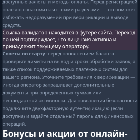
доступные валюты и методы оплаты. Перед регистрацией
полезно ознакомиться с этими разделами — это поможет
избежать недоразумений при верификации и выводе
средств.
Ссылка‑валидатор находится в футере сайта. Переход
по ней подтверждает, что лицензия активна и
принадлежит текущему оператору.
Советы по старту:
перед пополнением баланса
проверьте лимиты на вывод и сроки обработки заявок, а
также список поддерживаемых платежных систем для
вашего региона. Уточните требования к верификации —
иногда оператор запрашивает дополнительные
документы при определенных суммах или
нестандартной активности. Для повышения безопасности
подключите двухфакторную аутентификацию (если
доступна) и задайте отдельный пароль для финансовых
операций.
Бонусы и акции от онлайн-