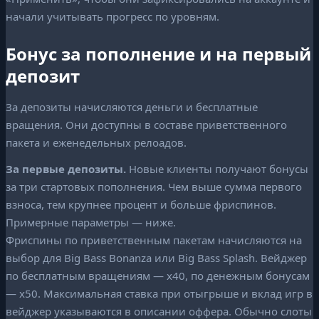
начали учитывать прогресс по уровням.
Бонус за пополнение и на первый
депозит
За депозиты начисляются деньги и бесплатные
вращения. Они доступны в составе приветственного
пакета и еженедельных релоадов.
За первые депозиты.
Новые клиенты получают бонусы
за три стартовых пополнения. Чем выше сумма первого
взноса, тем крупнее процент и больше фриспинов.
Примерные параметры — ниже.
Фриспины по приветственным пакетам начисляются на
выбор для Big Bass Bonanza или Big Bass Splash. Вейджер
по бесплатным вращениям — х40, по денежным бонусам
— х50. Максимальная ставка при отыгрыше и вклад игр в
вейджер указываются в описании оффера. Обычно слоты