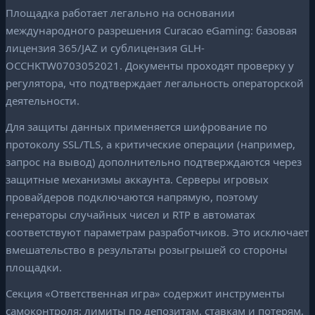
Площадка работает легально на основании
международного разрешения Curacao eGaming: базовая
лицензия 365/JAZ и сублицензия GLH-
OCCHKTW0703052021. Документы проходят проверку у
регулятора, что подтверждает легальность операторской
деятельности.
Для защиты данных применяется шифрование по
протоколу SSL/TLS, а критические операции (например,
запрос на вывод) дополнительно подтверждаются через
защитные механизмы аккаунта. Серверы игровых
провайдеров подключаются напрямую, поэтому
генераторы случайных чисел и RTP в автоматах
соответствуют параметрам разработчиков. Это исключает
вмешательство в результаты розыгрышей со стороны
площадки.
Секция «Ответственная игра» содержит инструменты
самоконтроля: лимиты по депозитам, ставкам и потерям,