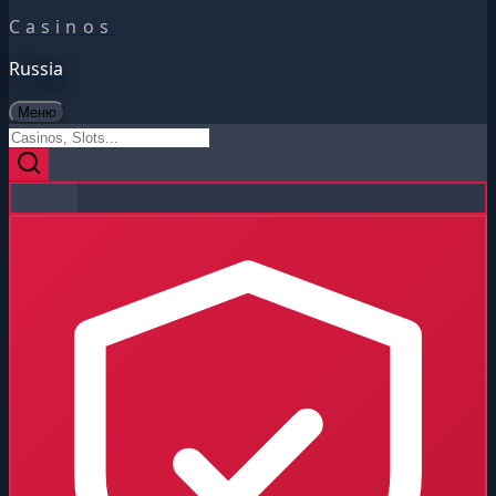
Casinos
Russia
Меню