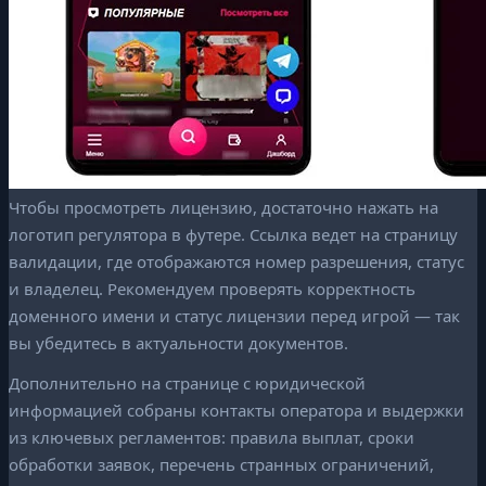
Чтобы просмотреть лицензию, достаточно нажать на
логотип регулятора в футере. Ссылка ведет на страницу
валидации, где отображаются номер разрешения, статус
и владелец. Рекомендуем проверять корректность
доменного имени и статус лицензии перед игрой — так
вы убедитесь в актуальности документов.
Дополнительно на странице с юридической
информацией собраны контакты оператора и выдержки
из ключевых регламентов: правила выплат, сроки
обработки заявок, перечень странных ограничений,