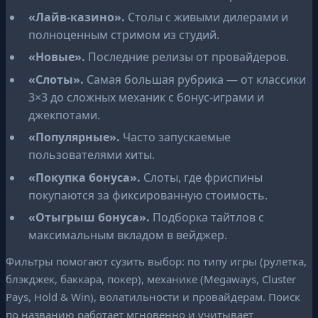
«Лайв‑казино».
Столы с живыми дилерами и
полноценным стримом из студий.
«Новые».
Последние релизы от провайдеров.
«Слоты».
Самая большая рубрика — от классики
3×3 до сложных механик с бонус‑играми и
джекпотами.
«Популярные».
Часто запускаемые
пользователями хиты.
«Покупка бонуса».
Слоты, где фриспины
покупаются за фиксированную стоимость.
«Отыгрыш бонуса».
Подборка тайтлов с
максимальным вкладом в вейджер.
Фильтры помогают сузить выбор: по типу игры (рулетка,
блэкджек, баккара, покер), механике (Megaways, Cluster
Pays, Hold & Win), волатильности и провайдерам. Поиск
по названию работает мгновенно и учитывает