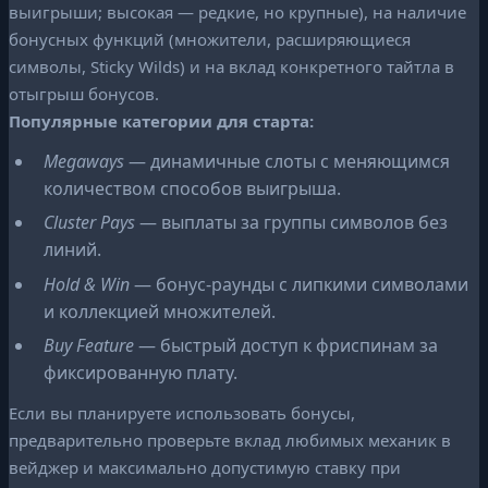
выигрыши; высокая — редкие, но крупные), на наличие
бонусных функций (множители, расширяющиеся
символы, Sticky Wilds) и на вклад конкретного тайтла в
отыгрыш бонусов.
Популярные категории для старта:
Megaways
— динамичные слоты с меняющимся
количеством способов выигрыша.
Cluster Pays
— выплаты за группы символов без
линий.
Hold & Win
— бонус‑раунды с липкими символами
и коллекцией множителей.
Buy Feature
— быстрый доступ к фриспинам за
фиксированную плату.
Если вы планируете использовать бонусы,
предварительно проверьте вклад любимых механик в
вейджер и максимально допустимую ставку при