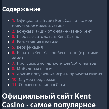
Содержание
1
.
Официальный сайт Kent Casino - самое
популярное онлайн-казино
2
.
Бонусы и акции от онлайн-казино Кент
3
.
Игровые автоматы в Kent Casino
4
.
Регистрация в казино
5
.
Верификация
6
.
Играть в Kent Casino бесплатно (в режиме
демо)
7
.
Программа лояльности для VIP-клиентов
8
.
Мобильная версия
9
.
Другие популярные игры и продукты казино
10
.
Служба поддержки
11
.
Отзывы о казино в Сети
Официальный сайт Kent
Casino - самое популярное