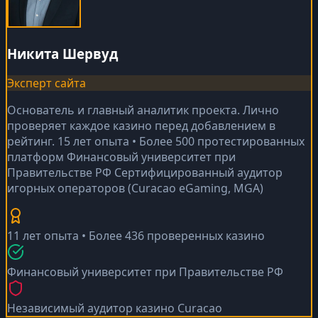
Бессрочный
Никита Шервуд
Эксперт сайта
Основатель и главный аналитик проекта. Лично
проверяет каждое казино перед добавлением в
рейтинг. 15 лет опыта • Более 500 протестированных
платформ Финансовый университет при
Правительстве РФ Сертифицированный аудитор
игорных операторов (Curacao eGaming, MGA)
11 лет опыта • Более 436 проверенных казино
Финансовый университет при Правительстве РФ
Независимый аудитор казино Curacao