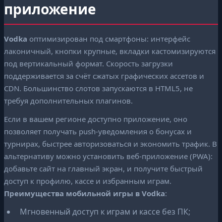
приложение
Vodka
оптимизирован под смартфоны: интерфейс
лаконичный, кнопки крупные, вкладки кастомизируются
под вертикальный формат. Скорость загрузки
поддерживается за счёт сжатых графических ассетов и
CDN. Большинство слотов запускаются в HTML5, не
требуя дополнительных плагинов.
Если в вашем регионе доступно приложение, оно
позволяет получать push‑уведомления о бонусах и
турнирах, быстрее авторизоваться и экономить трафик. В
альтернативу можно установить веб‑приложение (PWA):
добавьте сайт на главный экран, и получите быстрый
доступ к профилю, кассе и избранным играм.
Преимущества мобильной игры в Vodka
:
Мгновенный доступ к играм и кассе без ПК;