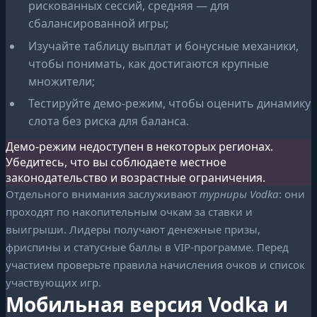
рискованных сессий, средняя — для
сбалансированной игры;
Изучайте таблицу выплат и бонусные механики,
чтобы понимать, как достигаются крупные
множители;
Тестируйте демо‑режим, чтобы оценить динамику
слота без риска для баланса.
Демо‑режим недоступен в некоторых регионах.
Убедитесь, что вы соблюдаете местное
законодательство и возрастные ограничения.
Отдельного внимания заслуживают
турниры Vodka
: они
проходят по накопительным очкам за ставки и
выигрыши. Лидеры получают денежные призы,
фриспины и статусные баллы в VIP‑программе. Перед
участием проверьте правила начисления очков и список
участвующих игр.
Мобильная версия Vodka и