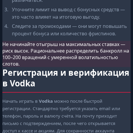
различаться.
Уточните лимит на вывод с бонусных средств —
это часто влияет на итоговую выгоду.
Следите за промокодами — они могут повышать
процент бонуса или количество фриспинов.
Не начинайте отыгрыш на максимальных ставках —
риск высок. Рациональнее распределить банкролл на
100–200 вращений с умеренной волатильностью
слотов.
Регистрация и верификация
в Vodka
Начать играть в
Vodka
можно после быстрой
регистрации. Стандартно требуется указать email или
телефон, пароль и валюту счёта. На почту приходит
письмо с подтверждением, после чего открывается
доступ к кассе и акциям. Для сохранности аккаунта