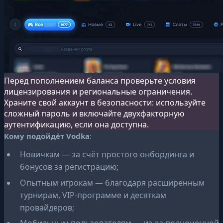
Перед пополнением баланса проверьте условия
лицензирования и региональные ограничения.
Храните свой аккаунт в безопасности: используйте
сложный пароль и включайте двухфакторную
аутентификацию, если она доступна.
Кому подойдёт Vodka
:
Новичкам — за счёт простого онбординга и
бонусов за регистрацию;
Опытным игрокам — благодаря расширенным
турнирам, VIP‑программе и десяткам
провайдеров;