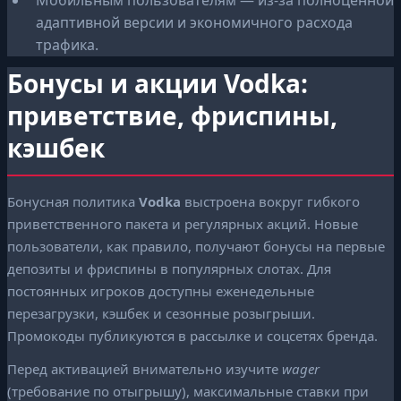
Мобильным пользователям — из-за полноценной
адаптивной версии и экономичного расхода
трафика.
Бонусы и акции Vodka:
приветствие, фриспины,
кэшбек
Бонусная политика
Vodka
выстроена вокруг гибкого
приветственного пакета и регулярных акций. Новые
пользователи, как правило, получают бонусы на первые
депозиты и фриспины в популярных слотах. Для
постоянных игроков доступны еженедельные
перезагрузки, кэшбек и сезонные розыгрыши.
Промокоды публикуются в рассылке и соцсетях бренда.
Перед активацией внимательно изучите
wager
(требование по отыгрышу), максимальные ставки при