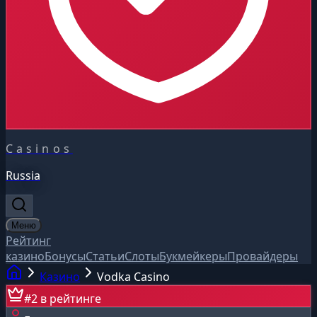
Casinos
Russia
Меню
Рейтинг
казино
Бонусы
Статьи
Слоты
Букмейкеры
Провайдеры
Казино
Vodka Casino
#
2
в рейтинге