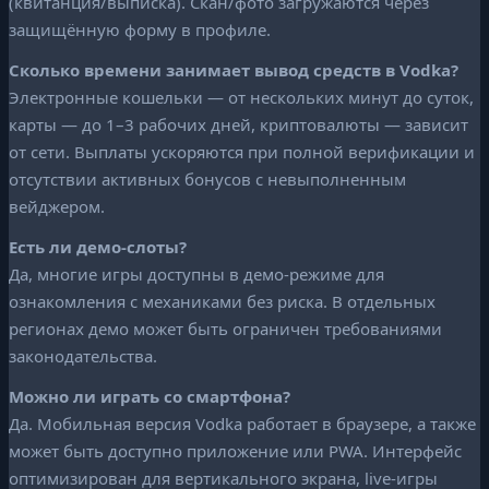
(квитанция/выписка). Скан/фото загружаются через
защищённую форму в профиле.
Сколько времени занимает вывод средств в Vodka?
Электронные кошельки — от нескольких минут до суток,
карты — до 1–3 рабочих дней, криптовалюты — зависит
от сети. Выплаты ускоряются при полной верификации и
отсутствии активных бонусов с невыполненным
вейджером.
Есть ли демо‑слоты?
Да, многие игры доступны в демо‑режиме для
ознакомления с механиками без риска. В отдельных
регионах демо может быть ограничен требованиями
законодательства.
Можно ли играть со смартфона?
Да. Мобильная версия Vodka работает в браузере, а также
может быть доступно приложение или PWA. Интерфейс
оптимизирован для вертикального экрана, live‑игры