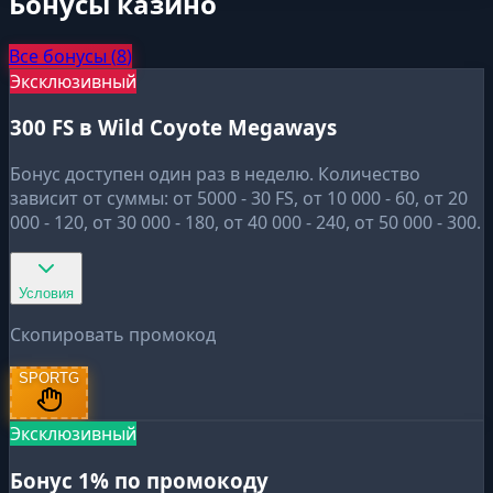
Бонусы казино
Все бонусы (
8
)
Эксклюзивный
300 FS в Wild Coyote Megaways
Бонус доступен один раз в неделю. Количество
зависит от суммы: от 5000 - 30 FS, от 10 000 - 60, от 20
000 - 120, от 30 000 - 180, от 40 000 - 240, от 50 000 - 300.
Мин. депозит
Условия
5000
Скопировать промокод
Фриспины
SPORTG
300
Эксклюзивный
Действует до
Бонус 1% по промокоду
Бессрочный