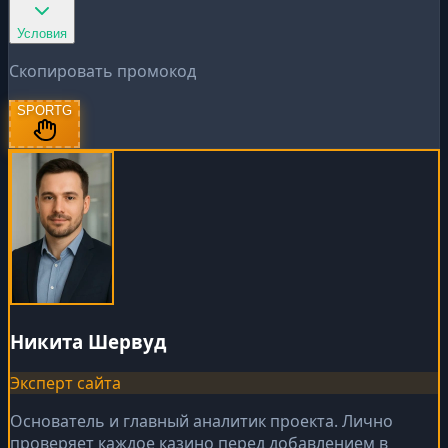
Вейджер
Условия
40
Скопировать промокод
Фриспины
SPORTG
50
Действует до
Бессрочный
слот
Sweet Bonanza
Никита Шервуд
Эксперт сайта
Основатель и главный аналитик проекта. Лично
проверяет каждое казино перед добавлением в