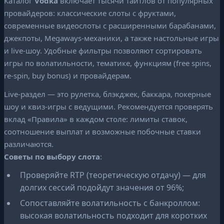
Каталог
Vodka
включает тысячи тайтлов от популярных
провайдеров: классические слоты с фруктами,
современные видеослоты с расширенными барабанами,
джекпоты, Megaways‑механики, а также настольные игры
и live‑шоу. Удобные фильтры позволяют сортировать
игры по волатильности, тематике, функциям (free spins,
re‑spin, buy bonus) и провайдерам.
Live‑раздел — это рулетка, блэкджек, баккара, покерные
шоу и квиз‑игры с ведущими. Рекомендуется проверять
вклад «Правила» в каждом столе: лимиты ставок,
соотношение выплат и возможные побочные ставки
различаются.
Советы по выбору слота
:
Проверяйте RTP (теоретическую отдачу) — для
долгих сессий подойдут значения от 96%;
Сопоставляйте волатильность с банкроллом:
высокая волатильность подходит для коротких