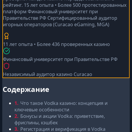
рейтинг. 15 лет опыта • Более 500 протестированных
платформ Финансовый университет при
Правительстве РФ Сертифицированный аудитор
игорных операторов (Curacao eGaming, MGA)
11 лет опыта • Более 436 проверенных казино
Финансовый университет при Правительстве РФ
Независимый аудитор казино Curacao
Содержание
1
.
Что такое Vodka казино: концепция и
ключевые особенности
2
.
Бонусы и акции Vodka: приветствие,
фриспины, кэшбек
3
.
Регистрация и верификация в Vodka