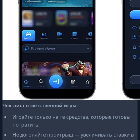
Чек‑лист ответственной игры
:
Играйте только на те средства, которые готовы
потратить;
Не догоняйте проигрыш — увеличивать ставки в