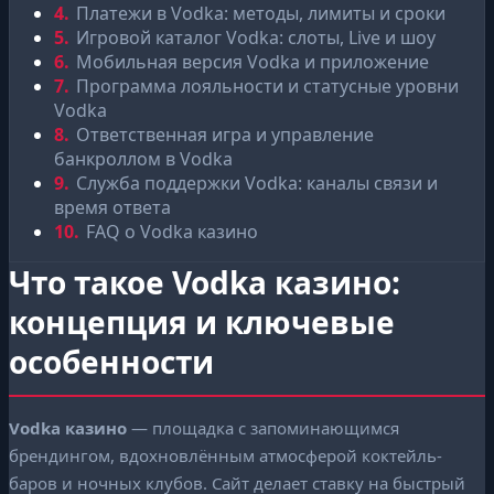
4
.
Платежи в Vodka: методы, лимиты и сроки
5
.
Игровой каталог Vodka: слоты, Live и шоу
6
.
Мобильная версия Vodka и приложение
7
.
Программа лояльности и статусные уровни
Vodka
8
.
Ответственная игра и управление
банкроллом в Vodka
9
.
Служба поддержки Vodka: каналы связи и
время ответа
10
.
FAQ о Vodka казино
Что такое Vodka казино:
концепция и ключевые
особенности
Vodka казино
— площадка с запоминающимся
брендингом, вдохновлённым атмосферой коктейль-
баров и ночных клубов. Сайт делает ставку на быстрый