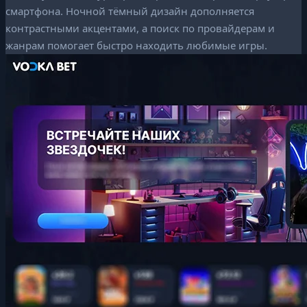
смартфона. Ночной тёмный дизайн дополняется
контрастными акцентами, а поиск по провайдерам и
жанрам помогает быстро находить любимые игры.