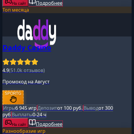
Подробнее
На сайт
Топ месяца
Daddy Casino
4.9
(
51.0k
отзывов)
Промокод на Август
SPORTG
Игры
6 945 игр
Депозит
от 100 руб.
Вывод
от 300
руб
Выплаты
0-24 ч
Подробнее
На сайт
Разнообразие игр