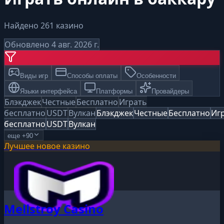
Найдено
261
казино
Обновлено
4 авг. 2026 г.
Виды игр
Способы оплаты
Особенности
Языки интерфейса
Платформы
Провайдеры
Блэкджек
Честные
Бесплатно
Играть
бесплатно
USDT
Вулкан
Блэкджек
Честные
Бесплатно
Иг
бесплатно
USDT
Вулкан
еще +90
Лучшее новое казино
Mellstroy Casino