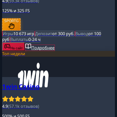
4.9
(
59.3k
отзывов)
125% и 325 FS
SPORTG
Игры
10 673 игр
Депозит
от 300 руб.
Вывод
от 100
руб
Выплаты
0-24 ч
Подробнее
На сайт
Топ недели
1win Casino
4.9
(
57.1k
отзывов)
500% и 500 FS