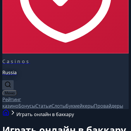
Casinos
Russia
Меню
Рейтинг
казино
Бонусы
Статьи
Слоты
Букмейкеры
Провайдеры
Играть онлайн в баккару
Играть онлайн в баккару