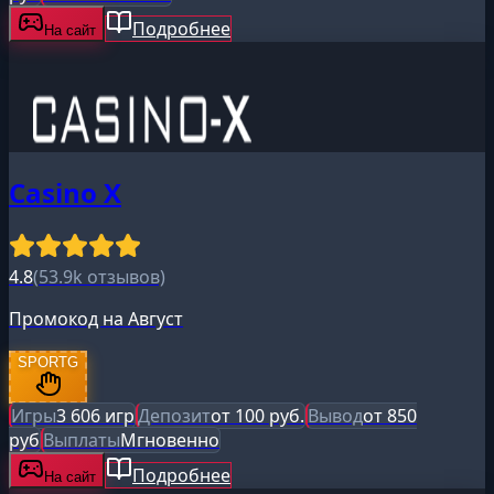
Подробнее
На сайт
Casino X
4.8
(
53.9k
отзывов)
Промокод на Август
SPORTG
Игры
3 606 игр
Депозит
от 100 руб.
Вывод
от 850
руб
Выплаты
Мгновенно
Подробнее
На сайт