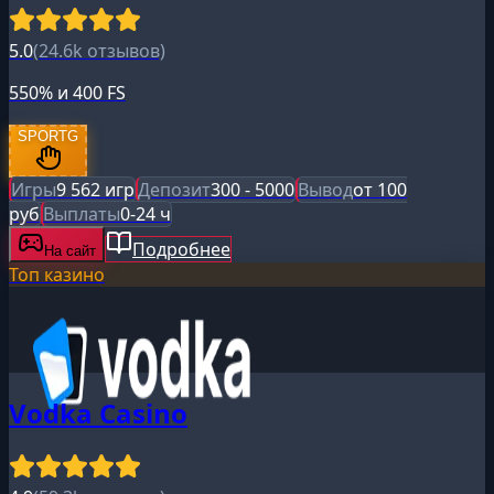
5.0
(
24.6k
отзывов)
550% и 400 FS
SPORTG
Игры
9 562 игр
Депозит
300 - 5000
Вывод
от 100
руб
Выплаты
0-24 ч
Подробнее
На сайт
Топ казино
Vodka Casino