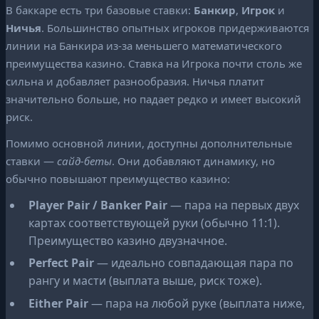
В баккаре есть три базовые ставки:
Банкир
,
Игрок
и
Ничья
. Большинство опытных игроков придерживаются
линии на Банкира из‑за меньшего математического
преимущества казино. Ставка на Игрока почти столь же
сильна и добавляет разнообразия. Ничья платит
значительно больше, но падает редко и имеет высокий
риск.
Помимо основной линии, доступны дополнительные
ставки —
сайд-беты
. Они добавляют динамику, но
обычно повышают преимущество казино:
Player Pair / Banker Pair
— пара на первых двух
картах соответствующей руки (обычно 11:1).
Преимущество казино двузначное.
Perfect Pair
— идеально совпадающая пара по
рангу и масти (выплата выше, риск тоже).
Either Pair
— пара на любой руке (выплата ниже,