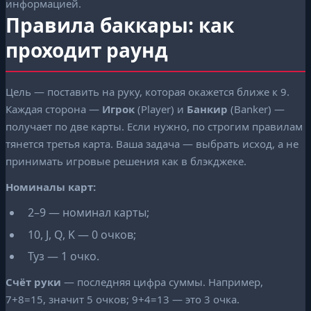
информацией.
Правила баккары: как
проходит раунд
Цель — поставить на руку, которая окажется ближе к 9.
Каждая сторона —
Игрок
(Player) и
Банкир
(Banker) —
получает по две карты. Если нужно, по строгим правилам
тянется третья карта. Ваша задача — выбрать исход, а не
принимать игровые решения как в блэкджеке.
Номиналы карт:
2–9 — номинал карты;
10, J, Q, K — 0 очков;
Туз — 1 очко.
Счёт руки
— последняя цифра суммы. Например,
7+8=15, значит 5 очков; 9+4=13 — это 3 очка.