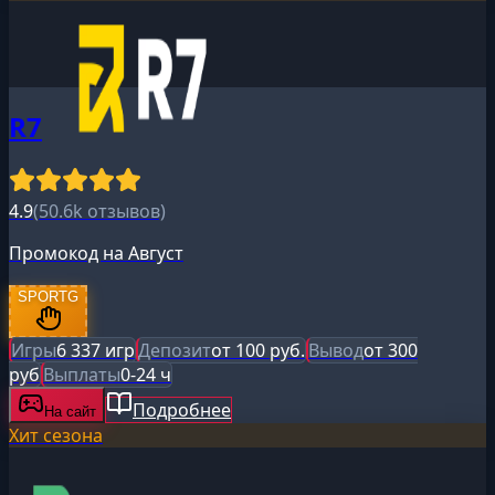
R7
4.9
(
50.6k
отзывов)
Промокод на Август
SPORTG
Игры
6 337 игр
Депозит
от 100 руб.
Вывод
от 300
руб
Выплаты
0-24 ч
Подробнее
На сайт
Хит сезона