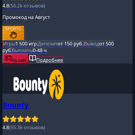
4.8
(
56.2k
отзывов)
Промокод на Август
SPORTG
Игры
1 500 игр
Депозит
от 150 руб.
Вывод
от 500
руб
Выплаты
0-48 ч
Подробнее
На сайт
Bounty
4.8
(
55.3k
отзывов)