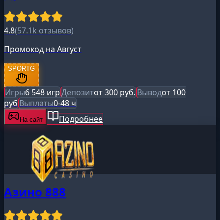
4.8
(
57.1k
отзывов)
Промокод на Август
SPORTG
Игры
6 548 игр
Депозит
от 300 руб.
Вывод
от 100
руб
Выплаты
0-48 ч
Подробнее
На сайт
Азино 888