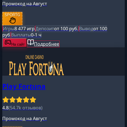
Промокод на Август
SPORTG
Игры
8 477 игр
Депозит
от 100 руб.
Вывод
от 100
руб
Выплаты
0-1 ч
Подробнее
На сайт
Play Fortuna
4.8
(
54.7k
отзывов)
Промокод на Август