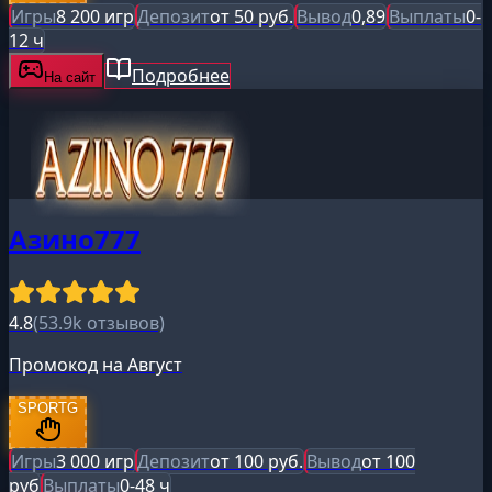
Игры
8 200 игр
Депозит
от 50 руб.
Вывод
0,89
Выплаты
0-
12 ч
Подробнее
На сайт
Азино777
4.8
(
53.9k
отзывов)
Промокод на Август
SPORTG
Игры
3 000 игр
Депозит
от 100 руб.
Вывод
от 100
руб
Выплаты
0-48 ч