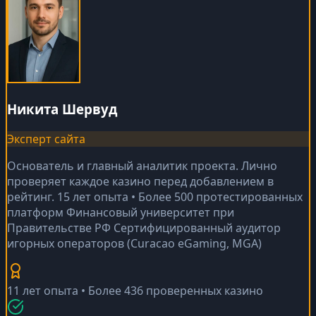
Никита Шервуд
Эксперт сайта
Основатель и главный аналитик проекта. Лично
проверяет каждое казино перед добавлением в
рейтинг. 15 лет опыта • Более 500 протестированных
платформ Финансовый университет при
Правительстве РФ Сертифицированный аудитор
игорных операторов (Curacao eGaming, MGA)
11 лет опыта • Более 436 проверенных казино