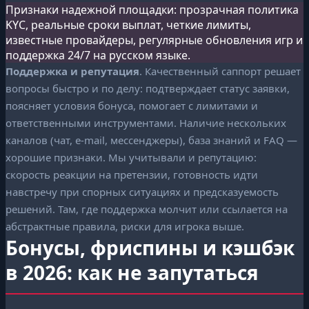
Признаки надежной площадки: прозрачная политика
KYC, реальные сроки выплат, четкие лимиты,
известные провайдеры, регулярные обновления игр и
поддержка 24/7 на русском языке.
Поддержка и репутация
. Качественный саппорт решает
вопросы быстро и по делу: подтверждает статус заявки,
поясняет условия бонуса, помогает с лимитами и
ответственными инструментами. Наличие нескольких
каналов (чат, e-mail, мессенджеры), база знаний и FAQ —
хорошие признаки. Мы учитывали и репутацию:
скорость реакции на претензии, готовность идти
навстречу при спорных ситуациях и предсказуемость
решений. Там, где поддержка молчит или ссылается на
абстрактные правила, риски для игрока выше.
Бонусы, фриспины и кэшбэк
в 2026: как не запутаться