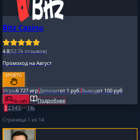
Bitz Casino
4.8
(
52.7k
отзывов)
Промокод на Август
SPORTG
Игры
6 727 игр
Депозит
от 1 руб.
Вывод
от 100 руб
Подробнее
На сайт
‹
1
2
3
4
5
•••
14
›
Страница
1
из
14