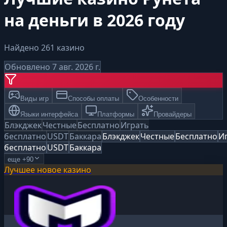
на деньги в 2026 году
Найдено
261
казино
Обновлено
7 авг. 2026 г.
Виды игр
Способы оплаты
Особенности
Языки интерфейса
Платформы
Провайдеры
Блэкджек
Честные
Бесплатно
Играть
бесплатно
USDT
Баккара
Блэкджек
Честные
Бесплатно
И
бесплатно
USDT
Баккара
еще +90
Лучшее новое казино