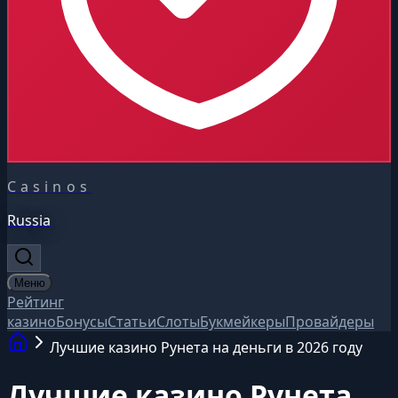
Casinos
Russia
Меню
Рейтинг
казино
Бонусы
Статьи
Слоты
Букмейкеры
Провайдеры
Лучшие казино Рунета на деньги в 2026 году
Лучшие казино Рунета