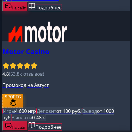
Подробнее
На сайт
Motor Casino
4.8
(
53.8k
отзывов)
Промокод на Август
SPORTG
Игры
4 600 игр
Депозит
от 100 руб.
Вывод
от 1000
руб
Выплаты
0-48 ч
Подробнее
На сайт