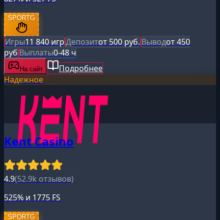
SPORTG
Игры
11 840 игр
Депозит
от 500 руб.
Вывод
от 450
руб
Выплаты
0-48 ч
Подробнее
На сайт
Надежное
Kent Casino
4.9
(
52.9k
отзывов)
525% и 1775 FS
SPORTG