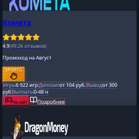
Комета
4.9
(
49.2k
отзывов)
Промокод на Август
SPORTG
Игры
6 922 игр
Депозит
от 104 руб.
Вывод
от 300
руб
Выплаты
0-48 ч
Подробнее
На сайт