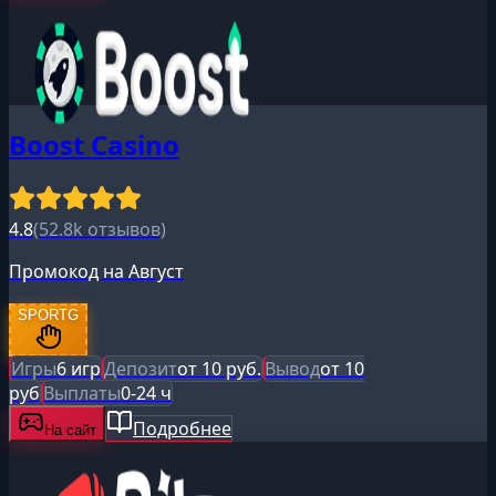
Boost Casino
4.8
(
52.8k
отзывов)
Промокод на Август
SPORTG
Игры
6 игр
Депозит
от 10 руб.
Вывод
от 10
руб
Выплаты
0-24 ч
Подробнее
На сайт