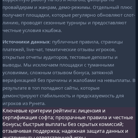
провайдерам и жанрам, демо-режимы. Отдельный плюс
получают площадки, которые регулярно обновляют слот-
линию, проводят сезонные турниры и предоставляют
честные условия кэшбэка.
Источники данных
: публичные правила, страницы
платежей, live-чат, тематические отзывы игроков,
открытые отчеты аудиторов, тестовые депозиты и
выводы. Мы исключаем площадки с туманными
условиями, сложным отзывом бонуса, затяжной
верификацией без причины и жалобами на невыплаты. В
результате в топ попадают сайты, которые
демонстрируют стабильность и предсказуемость для
игроков из Рунета.
Ключевые критерии рейтинга: лицензия и
сертификация софта; прозрачные правила и честные
бонусы; быстрые выплаты без скрытых комиссий;
отзывчивая поддержка; надежная защита данных и
инструменты ответственной игры.