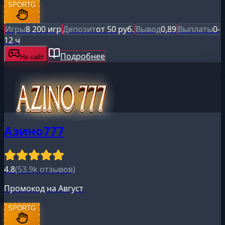
SPORTG
Игры
8 200 игр
Депозит
от 50 руб.
Вывод
0,89
Выплаты
0-
12 ч
Подробнее
На сайт
Азино777
4.8
(
53.9k
отзывов)
Промокод на Август
SPORTG