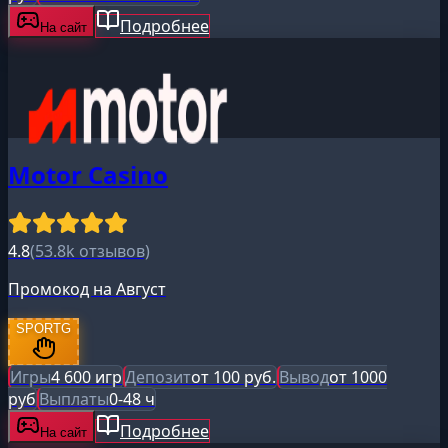
Подробнее
На сайт
Motor Casino
4.8
(
53.8k
отзывов)
Промокод на Август
SPORTG
Игры
4 600 игр
Депозит
от 100 руб.
Вывод
от 1000
руб
Выплаты
0-48 ч
Подробнее
На сайт