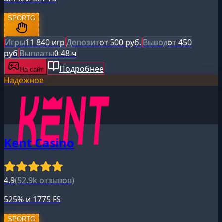
SPORTG
Игры
11 840 игр
Депозит
от 500 руб.
Вывод
от 450
руб
Выплаты
0-48 ч
Подробнее
На сайт
Надежное
Kent Casino
4.9
(
52.9k
отзывов)
525% и 1775 FS
SPORTG