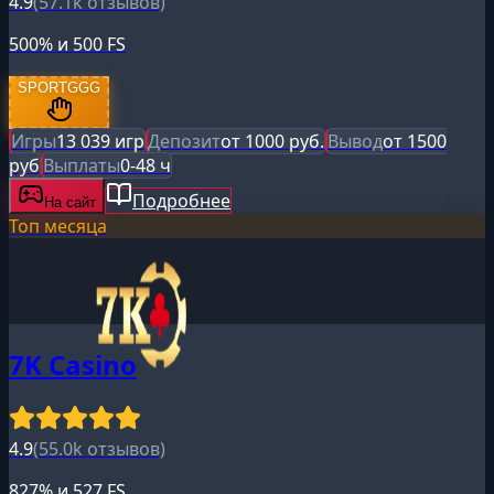
4.9
(
57.1k
отзывов)
500% и 500 FS
SPORTGGG
Игры
13 039 игр
Депозит
от 1000 руб.
Вывод
от 1500
руб
Выплаты
0-48 ч
Подробнее
На сайт
Топ месяца
7K Casino
4.9
(
55.0k
отзывов)
827% и 527 FS