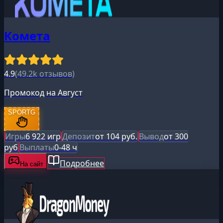
Комета
4.9
(
49.2k
отзывов)
Промокод на Август
SPORTG
Игры
6 922 игр
Депозит
от 104 руб.
Вывод
от 300
руб
Выплаты
0-48 ч
Подробнее
На сайт