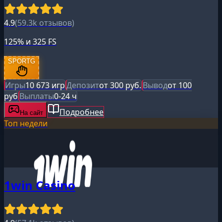
4.9
(
59.3k
отзывов)
125% и 325 FS
SPORTG
Игры
10 673 игр
Депозит
от 300 руб.
Вывод
от 100
руб
Выплаты
0-24 ч
Подробнее
На сайт
Топ недели
1win Casino