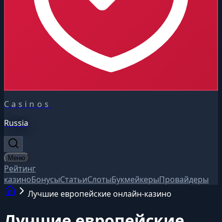
Casinos
Russia
Меню
Рейтинг
казино
Бонусы
Статьи
Слоты
Букмейкеры
Провайдеры
Лучшие европейские онлайн-казино
Лучшие европейские