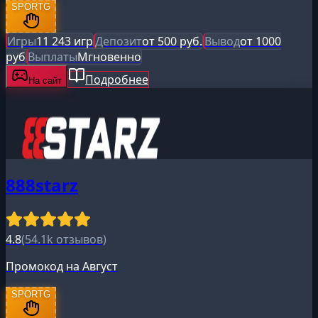
SPORTG
Игры
11 243 игр
Депозит
от 500 руб.
Вывод
от 1000
руб
Выплаты
Мгновенно
Подробнее
На сайт
888starz
4.8
(
54.1k
отзывов)
Промокод на Август
SPORTG