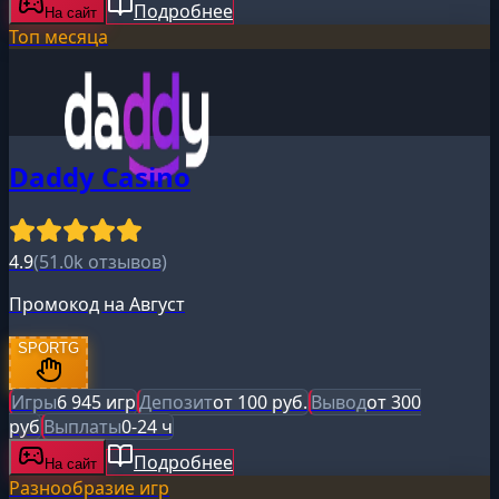
Подробнее
На сайт
Топ месяца
Daddy Casino
4.9
(
51.0k
отзывов)
Промокод на Август
SPORTG
Игры
6 945 игр
Депозит
от 100 руб.
Вывод
от 300
руб
Выплаты
0-24 ч
Подробнее
На сайт
Разнообразие игр