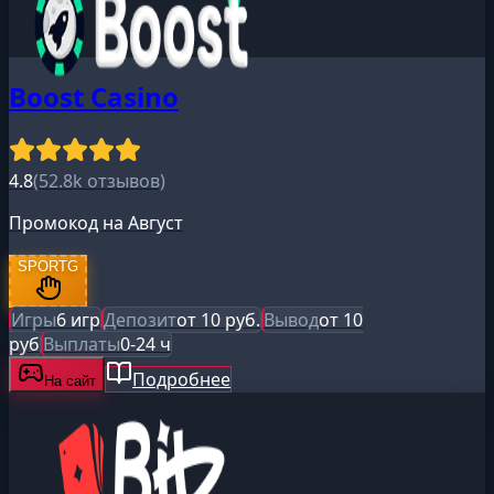
Boost Casino
4.8
(
52.8k
отзывов)
Промокод на Август
SPORTG
Игры
6 игр
Депозит
от 10 руб.
Вывод
от 10
руб
Выплаты
0-24 ч
Подробнее
На сайт