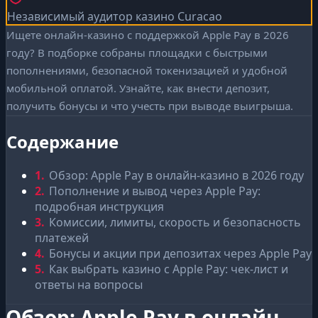
Независимый аудитор казино Curacao
Ищете онлайн-казино с поддержкой Apple Pay в 2026
году? В подборке собраны площадки с быстрыми
пополнениями, безопасной токенизацией и удобной
мобильной оплатой. Узнайте, как внести депозит,
получить бонусы и что учесть при выводе выигрыша.
Содержание
1
.
Обзор: Apple Pay в онлайн-казино в 2026 году
2
.
Пополнение и вывод через Apple Pay:
подробная инструкция
3
.
Комиссии, лимиты, скорость и безопасность
платежей
4
.
Бонусы и акции при депозитах через Apple Pay
5
.
Как выбрать казино с Apple Pay: чек-лист и
ответы на вопросы
Обзор: Apple Pay в онлайн-