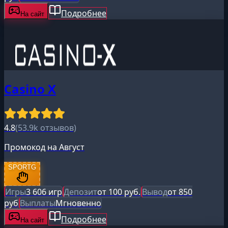
Подробнее
На сайт
Casino X
4.8
(
53.9k
отзывов)
Промокод на Август
SPORTG
Игры
3 606 игр
Депозит
от 100 руб.
Вывод
от 850
руб
Выплаты
Мгновенно
Подробнее
На сайт