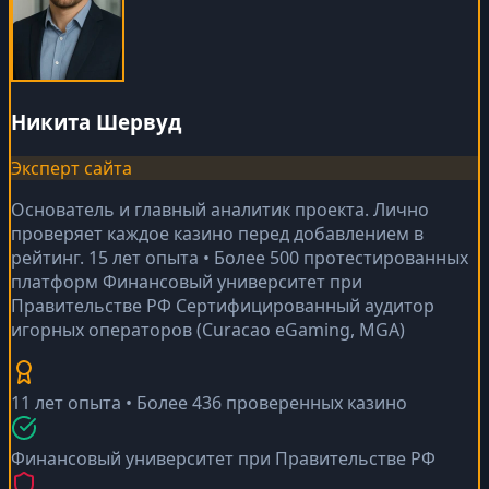
Никита Шервуд
Эксперт сайта
Основатель и главный аналитик проекта. Лично
проверяет каждое казино перед добавлением в
рейтинг. 15 лет опыта • Более 500 протестированных
платформ Финансовый университет при
Правительстве РФ Сертифицированный аудитор
игорных операторов (Curacao eGaming, MGA)
11 лет опыта • Более 436 проверенных казино
Финансовый университет при Правительстве РФ