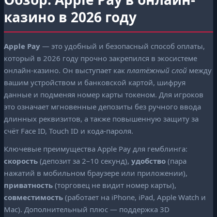
казино в 2026 году
Apple Pay
— это удобный и безопасный способ оплаты,
который в 2026 году прочно закрепился в экосистеме
онлайн-казино. Он выступает как
платёжный слой
между
вашим устройством и банковской картой, шифруя
данные и подменяя номер карты токеном. Для игроков
это означает мгновенные депозиты без ручного ввода
длинных реквизитов, а также повышенную защиту за
счёт Face ID, Touch ID и кода-пароля.
Ключевые преимущества Apple Pay для гемблинга:
скорость
(депозит за 2–10 секунд),
удобство
(пара
нажатий в мобильном браузере или приложении),
приватность
(торговец не видит номер карты),
совместимость
(работает на iPhone, iPad, Apple Watch и
Mac). Дополнительный плюс — поддержка 3D