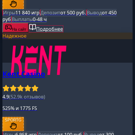
Игры
11 840 игр
Депозит
от 500 руб.
Вывод
от 450
руб
Выплаты
0-48 ч
Подробнее
На сайт
Надежное
Kent Casino
4.9
(
52.9k
отзывов)
525% и 1775 FS
SPORTG
Игры
6 958 игр
Депозит
от 100 руб.
Вывод
от 300