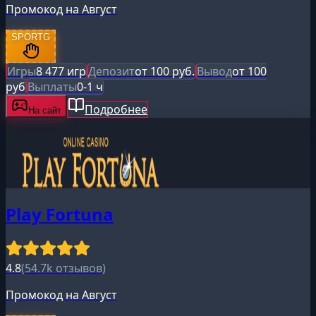
Промокод на Август
SPORTG
Игры
8 477 игр
Депозит
от 100 руб.
Вывод
от 100
руб
Выплаты
0-1 ч
Подробнее
На сайт
Play Fortuna
4.8
(
54.7k
отзывов)
Промокод на Август