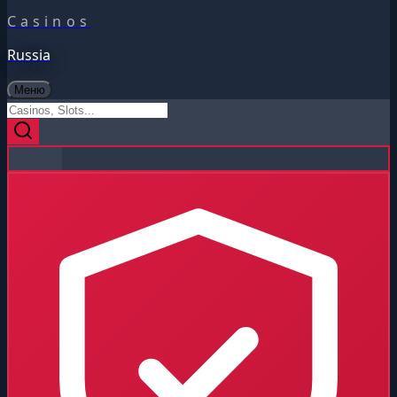
Casinos
Russia
Меню