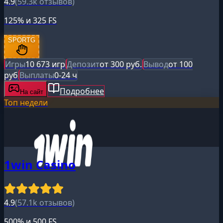
4.9
(
59.3k
отзывов)
125% и 325 FS
SPORTG
Игры
10 673 игр
Депозит
от 300 руб.
Вывод
от 100
руб
Выплаты
0-24 ч
Подробнее
На сайт
Топ недели
1win Casino
4.9
(
57.1k
отзывов)
500% и 500 FS