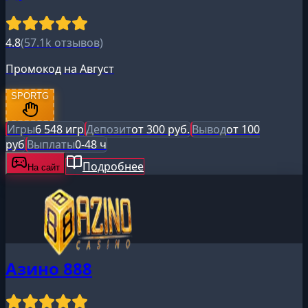
4.8
(
57.1k
отзывов)
Промокод на Август
SPORTG
Игры
6 548 игр
Депозит
от 300 руб.
Вывод
от 100
руб
Выплаты
0-48 ч
Подробнее
На сайт
Азино 888