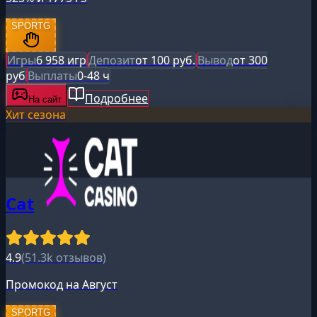
SPORTG
Игры
6 958 игр
Депозит
от 100 руб.
Вывод
от 300
руб
Выплаты
0-48 ч
Подробнее
На сайт
Хит сезона
Cat
4.9
(
51.3k
отзывов)
Промокод на Август
SPORTG