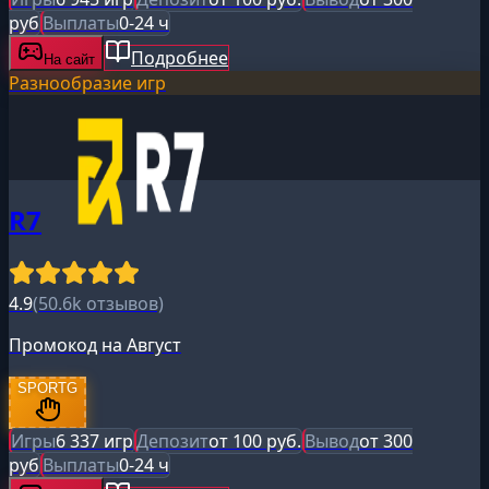
руб
Выплаты
0-24 ч
Подробнее
На сайт
Разнообразие игр
R7
4.9
(
50.6k
отзывов)
Промокод на Август
SPORTG
Игры
6 337 игр
Депозит
от 100 руб.
Вывод
от 300
руб
Выплаты
0-24 ч