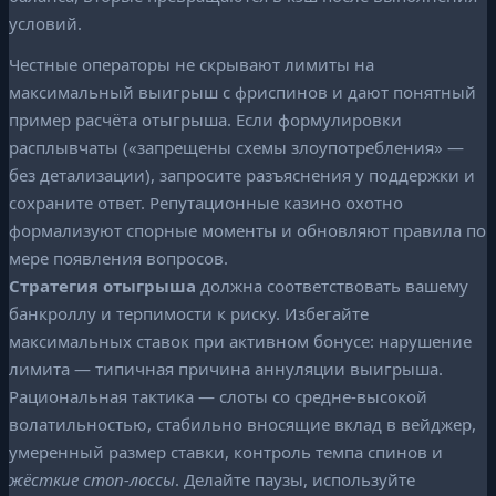
условий.
Честные операторы не скрывают лимиты на
максимальный выигрыш с фриспинов и дают понятный
пример расчёта отыгрыша. Если формулировки
расплывчаты («запрещены схемы злоупотребления» —
без детализации), запросите разъяснения у поддержки и
сохраните ответ. Репутационные казино охотно
формализуют спорные моменты и обновляют правила по
мере появления вопросов.
Стратегия отыгрыша
должна соответствовать вашему
банкроллу и терпимости к риску. Избегайте
максимальных ставок при активном бонусе: нарушение
лимита — типичная причина аннуляции выигрыша.
Рациональная тактика — слоты со средне‑высокой
волатильностью, стабильно вносящие вклад в вейджер,
умеренный размер ставки, контроль темпа спинов и
жёсткие стоп‑лоссы
. Делайте паузы, используйте