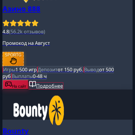
Азино 888
4.8
(
56.2k
отзывов)
Промокод на Август
SPORTG
Игры
1 500 игр
Депозит
от 150 руб.
Вывод
от 500
руб
Выплаты
0-48 ч
Подробнее
На сайт
Bounty