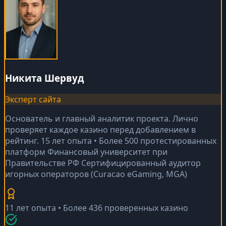
Никита Шервуд
Эксперт сайта
Основатель и главный аналитик проекта. Лично
проверяет каждое казино перед добавлением в
рейтинг. 15 лет опыта • Более 500 протестированных
платформ Финансовый университет при
Правительстве РФ Сертифицированный аудитор
игорных операторов (Curacao eGaming, MGA)
11 лет опыта • Более 436 проверенных казино