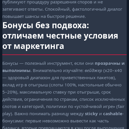
публикуют процедуру разрешения споров и не
затягивают ответы. Спокойный, фактологичный диалог
повышает шансы на быстрое решение.
Бонусы без подвоха:
отличаем честные условия
от маркетинга
Бонусы — полезный инструмент, если они
прозрачны и
выполнимы
. Внимательно изучайте:
вейджер
(x20–x40
— здоровый диапазон для приветственных пакетов),
вклад игр в отыгрыш (слоты 100%, настольные обычно
5–20%), максимальную ставку при отыгрыше, срок
действия, ограничения по странам, список исключённых
слотов и категорий, политики по «устойчивой игре» (fair
play). Важно понимать разницу между
sticky
и
cashable
-
бонусами: первые невозможно вывести как часть
баланса, вторые превращаются в кэш после выполнения