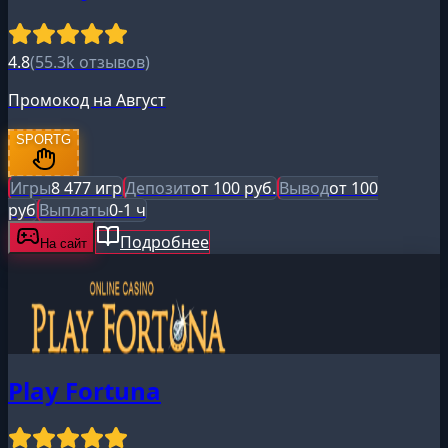
4.8
(
55.3k
отзывов)
Промокод на Август
SPORTG
Игры
8 477 игр
Депозит
от 100 руб.
Вывод
от 100
руб
Выплаты
0-1 ч
Подробнее
На сайт
Play Fortuna