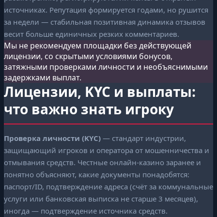
источниках. Репутация формируется годами, но рушится
за недели — стабильная позитивная динамика отзывов
весит больше единичных резких комментариев.
Мы не рекомендуем площадки без действующей
лицензии, со скрытыми условиями бонусов,
затяжными проверками личности и необъяснимыми
задержками выплат.
Лицензии, KYC и выплаты:
что важно знать игроку
Проверка личности (KYC)
— стандарт индустрии,
защищающий игроков и оператора от мошенничества и
отмывания средств. Честные онлайн‑казино заранее и
понятно объясняют, какие документы понадобятся:
паспорт/ID, подтверждение адреса (счёт за коммунальные
услуги или банковская выписка не старше 3 месяцев),
иногда — подтверждение источника средств.