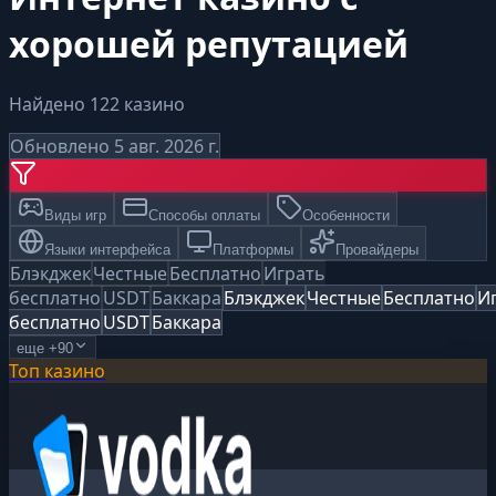
хорошей репутацией
Найдено
122
казино
Обновлено
5 авг. 2026 г.
Виды игр
Способы оплаты
Особенности
Языки интерфейса
Платформы
Провайдеры
Блэкджек
Честные
Бесплатно
Играть
бесплатно
USDT
Баккара
Блэкджек
Честные
Бесплатно
И
бесплатно
USDT
Баккара
еще +90
Топ казино