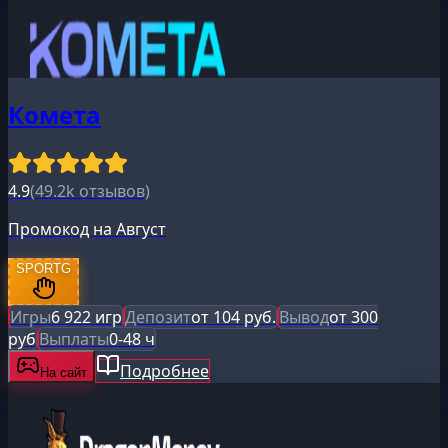
Комета
4.9
(
49.2k
отзывов)
Промокод на Август
SPORTG
Игры
6 922 игр
Депозит
от 104 руб.
Вывод
от 300
руб
Выплаты
0-48 ч
Подробнее
На сайт