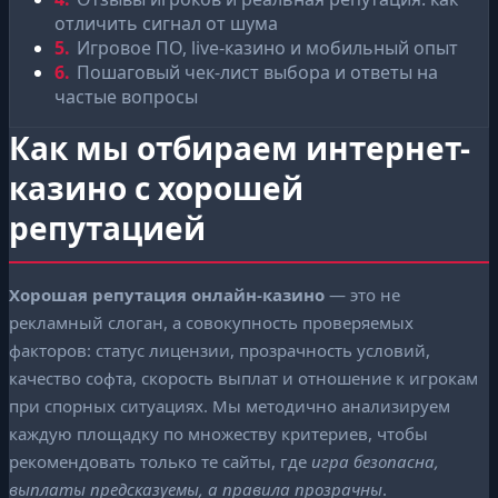
отличить сигнал от шума
5
.
Игровое ПО, live‑казино и мобильный опыт
6
.
Пошаговый чек‑лист выбора и ответы на
частые вопросы
Как мы отбираем интернет-
казино с хорошей
репутацией
Хорошая репутация онлайн‑казино
— это не
рекламный слоган, а совокупность проверяемых
факторов: статус лицензии, прозрачность условий,
качество софта, скорость выплат и отношение к игрокам
при спорных ситуациях. Мы методично анализируем
каждую площадку по множеству критериев, чтобы
рекомендовать только те сайты, где
игра безопасна,
выплаты предсказуемы, а правила прозрачны
.