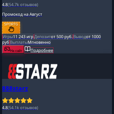
4.8
(
54.7k
отзывов)
Промокод на Август
SPORTG
Игры
11 243 игр
Депозит
от 500 руб.
Вывод
от 1000
руб
Выплаты
Мгновенно
Подробнее
На сайт
888starz
4.8
(
54.1k
отзывов)