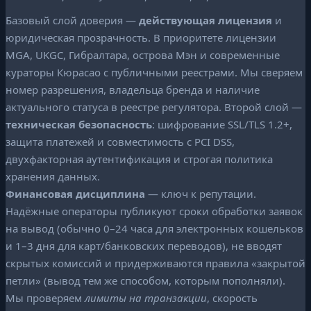
Базовый слой доверия —
действующая лицензия
и
юридическая прозрачность. В приоритете лицензии
MGA, UKGC, Гибралтара, острова Мэн и современные
кураторы Кюрасао с публичными реестрами. Мы сверяем
номер разрешения, владельца бренда и наличие
актуального статуса в реестре регулятора. Второй слой —
техническая безопасность
: шифрование SSL/TLS 1.2+,
защита платежей и совместимость с PCI DSS,
двухфакторная аутентификация и строгая политика
хранения данных.
Финансовая дисциплина
— ключ к репутации.
Надёжные операторы публикуют сроки обработки заявок
на вывод (обычно 0–24 часа для электронных кошельков
и 1–3 дня для карт/банковских переводов), не вводят
скрытых комиссий и придерживаются правила «закрытой
петли» (вывод тем же способом, которым пополняли).
Мы проверяем
лимиты на транзакции
, скорость