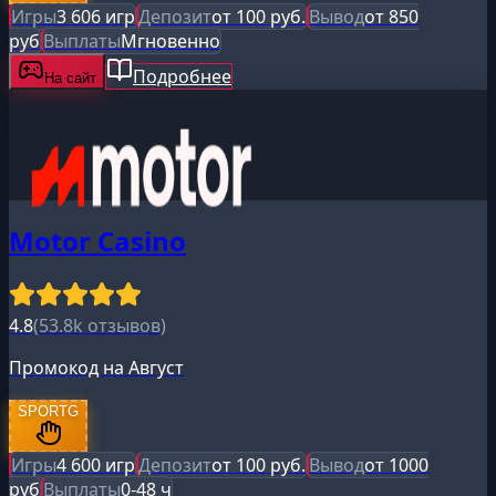
Игры
3 606 игр
Депозит
от 100 руб.
Вывод
от 850
руб
Выплаты
Мгновенно
Подробнее
На сайт
Motor Casino
4.8
(
53.8k
отзывов)
Промокод на Август
SPORTG
Игры
4 600 игр
Депозит
от 100 руб.
Вывод
от 1000
руб
Выплаты
0-48 ч