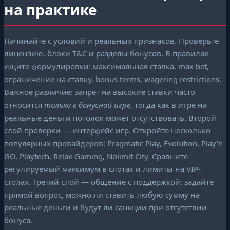
на практике
Начинайте с условий и реальных признаков. Проверьте
лицензию, блоки T&C и разделы бонусов. В правилах
ищите формулировки: максимальная ставка, max bet,
ограничение на ставку, bonus terms, wagering restrictions.
Важное различие: запрет на высокие ставки часто
относится
только к бонусной игре
, тогда как в игре на
реальные деньги потолок может отсутствовать. Второй
слой проверки — интерфейс игр. Откройте несколько
популярных провайдеров: Pragmatic Play, Evolution, Play'n
GO, Playtech, Relax Gaming, Nolimit City. Сравните
регулируемый максимум в слотах и лимиты на VIP-
столах. Третий слой — общение с поддержкой: задайте
прямой вопрос, можно ли ставить любую сумму на
реальные деньги и будут ли санкции при отсутствии
бонуса.