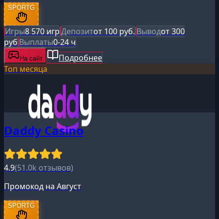
SPORTG
Игры
8 570 игр
Депозит
от 100 руб.
Вывод
от 300
руб
Выплаты
0-24 ч
Подробнее
На сайт
Топ месяца
Daddy Casino
4.9
(
51.0k
отзывов)
Промокод на Август
SPORTG