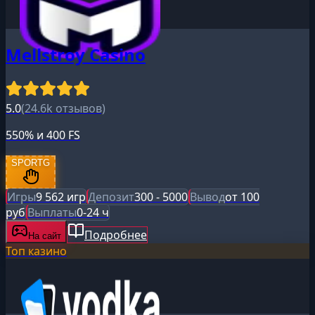
Mellstroy Casino
5.0
(
24.6k
отзывов)
550% и 400 FS
SPORTG
Игры
9 562 игр
Депозит
300 - 5000
Вывод
от 100
руб
Выплаты
0-24 ч
Подробнее
На сайт
Топ казино