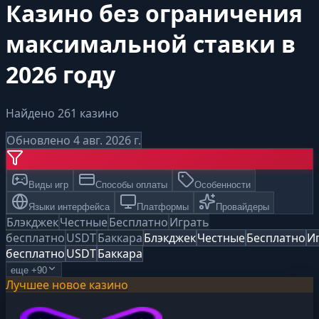
Казино без ограничения
максимальной ставки в
2026 году
Найдено
261
казино
Обновлено
4 авг. 2026 г.
Виды игр
Способы оплаты
Особенности
Языки интерфейса
Платформы
Провайдеры
Блэкджек
Честные
Бесплатно
Играть
бесплатно
USDT
Баккара
Блэкджек
Честные
Бесплатно
И
бесплатно
USDT
Баккара
еще +90
Лучшее новое казино