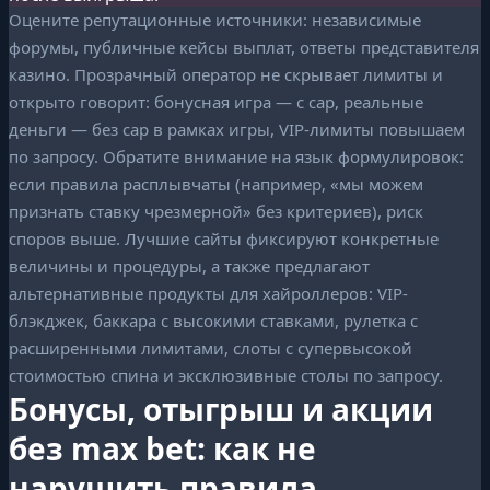
Оцените репутационные источники: независимые
форумы, публичные кейсы выплат, ответы представителя
казино. Прозрачный оператор не скрывает лимиты и
открыто говорит: бонусная игра — с cap, реальные
деньги — без cap в рамках игры, VIP-лимиты повышаем
по запросу. Обратите внимание на язык формулировок:
если правила расплывчаты (например, «мы можем
признать ставку чрезмерной» без критериев), риск
споров выше. Лучшие сайты фиксируют конкретные
величины и процедуры, а также предлагают
альтернативные продукты для хайроллеров: VIP-
блэкджек, баккара с высокими ставками, рулетка с
расширенными лимитами, слоты с супервысокой
стоимостью спина и эксклюзивные столы по запросу.
Бонусы, отыгрыш и акции
без max bet: как не
нарушить правила