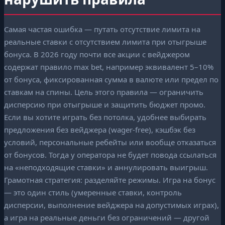
Самая частая ошибка — путать отсутствие лимита на
реальные ставки с отсутствием лимита при отыгрыше
бонуса. В 2026 году почти все акции с вейджером
содержат правило max bet, например эквивалент 5–10%
от бонуса, фиксированная сумма в валюте или предел по
ставкам на спины. Цель этого правила — ограничить
дисперсию при отыгрыше и защитить бюджет промо.
Если вы хотите играть без потолка, удобнее выбирать
предложения без вейджера (wager-free), кэшбэк без
условий, персональные ребейты или вообще отказаться
от бонусов. Тогда у оператора не будет повода ссылаться
на «неподходящие ставки» и аннулировать выигрыш.
Грамотная стратегия: разделяйте режимы. Игра на бонус
— это один стиль (умеренные ставки, контроль
дисперсии, выполнение вейджера на допустимых играх),
а игра на реальные деньги без ограничений — другой