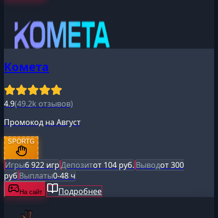
Комета
4.9
(
49.2k
отзывов)
Промокод на Август
SPORTG
Игры
6 922 игр
Депозит
от 104 руб.
Вывод
от 300
руб
Выплаты
0-48 ч
Подробнее
На сайт