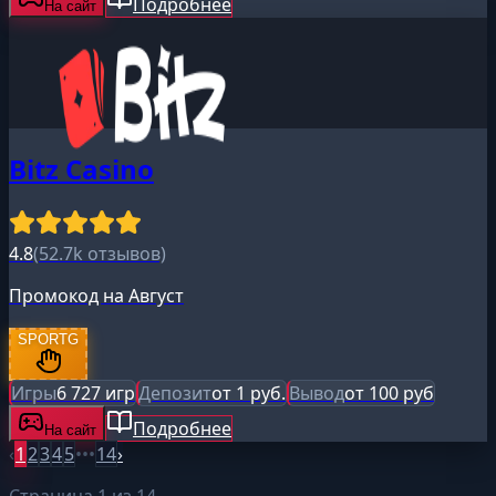
Подробнее
На сайт
Bitz Casino
4.8
(
52.7k
отзывов)
Промокод на Август
SPORTG
Игры
6 727 игр
Депозит
от 1 руб.
Вывод
от 100 руб
Подробнее
На сайт
‹
1
2
3
4
5
•••
14
›