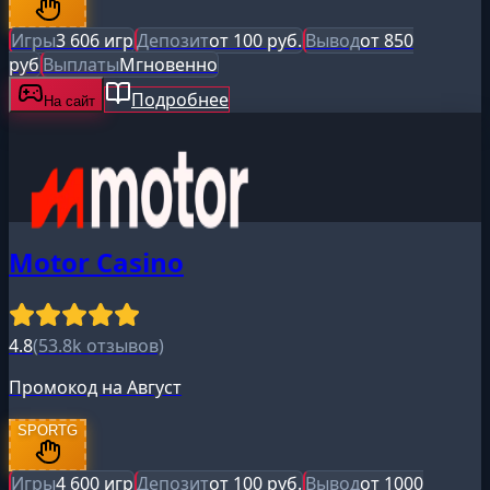
Игры
3 606 игр
Депозит
от 100 руб.
Вывод
от 850
руб
Выплаты
Мгновенно
Подробнее
На сайт
Motor Casino
4.8
(
53.8k
отзывов)
Промокод на Август
SPORTG
Игры
4 600 игр
Депозит
от 100 руб.
Вывод
от 1000