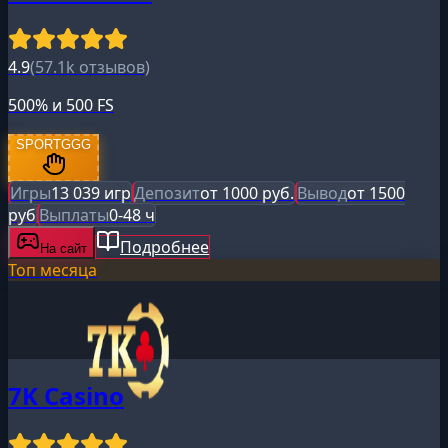
4.9
(
57.1k
отзывов)
500% и 500 FS
SPORTGGG
Игры
13 039 игр
Депозит
от 1000 руб.
Вывод
от 1500
руб
Выплаты
0-48 ч
Подробнее
На сайт
Топ месяца
7K Casino