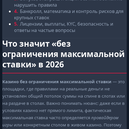
нарушить правила
4
.
Банкролл, математика и контроль рисков для
крупных ставок
5
.
Лицензии, выплаты, KYC, безопасность и
ответы на частые вопросы
Что значит «без
ограничения максимальной
ставки» в 2026
Казино без ограничения максимальной ставки
— это
площадки, где правилами на реальные деньги не
установлен общий потолок суммы на спине в слотах или
на раздаче в столах. Важно понимать нюанс: даже если в
условиях казино нет прямого лимита, фактическая
максимальная ставка часто определяется
провайдером
игры
или конкретным столом в живом казино. Поэтому