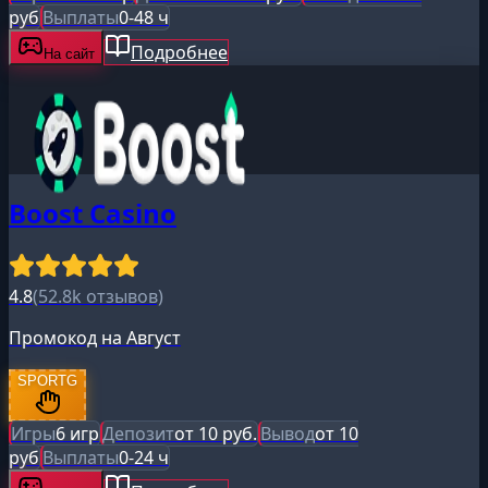
руб
Выплаты
0-48 ч
Подробнее
На сайт
Boost Casino
4.8
(
52.8k
отзывов)
Промокод на Август
SPORTG
Игры
6 игр
Депозит
от 10 руб.
Вывод
от 10
руб
Выплаты
0-24 ч