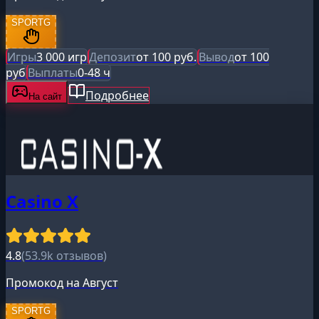
SPORTG
Игры
3 000 игр
Депозит
от 100 руб.
Вывод
от 100
руб
Выплаты
0-48 ч
Подробнее
На сайт
Casino X
4.8
(
53.9k
отзывов)
Промокод на Август
SPORTG