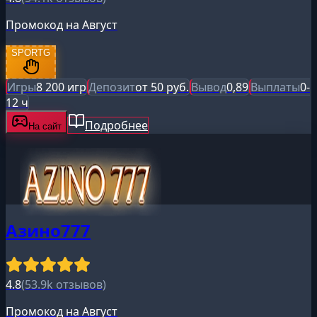
Промокод на Август
SPORTG
Игры
8 200 игр
Депозит
от 50 руб.
Вывод
0,89
Выплаты
0-
12 ч
Подробнее
На сайт
Азино777
4.8
(
53.9k
отзывов)
Промокод на Август