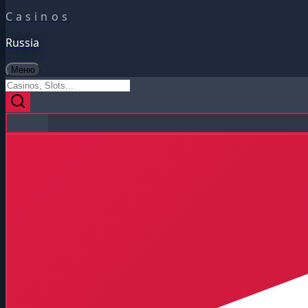
Casinos
Russia
Меню