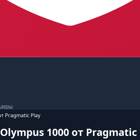
йдеры
т Pragmatic Play
Olympus 1000 от Pragmatic 