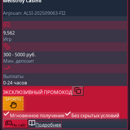
Mellstroy Casino
Anjouan: ALSI-202509063-FI2
9,562
Игр
300 - 5000
руб.
Мин. депозит
Выплаты
0-24 часов
ЭКСКЛЮЗИВНЫЙ ПРОМОКОД
SPORTG
Мгновенное получение
Без скрытых условий
Подробнее
На сайт