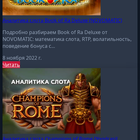
Аналитика слота Book of Ra Deluxe (NOVOMATIC)
Подробно разбираем Book of Ra Deluxe от
NOVOMATIC: математика слота, RTP, волатильность,
поведение бонуса с...
8 ноября 2022 г.
Читать
Аналитика слота Champions of Rome (Yggdrasil