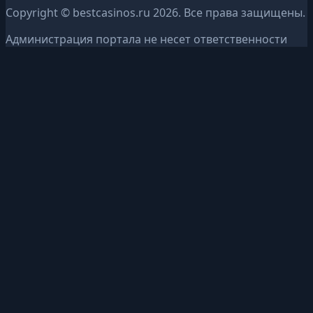
Copyright ©
bestcasinos.ru
2026
. Все права защищены.
Администрация портала не несет ответственности