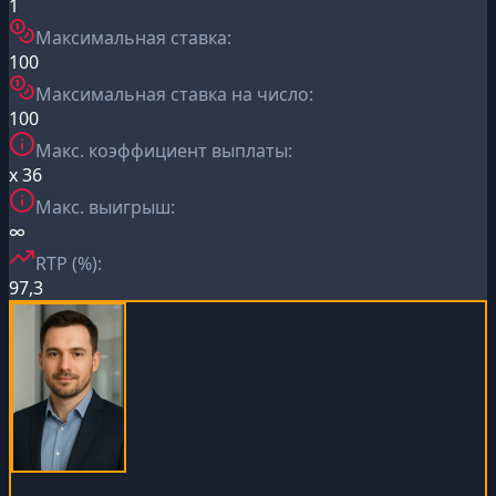
1
Максимальная ставка
:
100
Максимальная ставка на число
:
100
Макс. коэффициент выплаты
:
x 36
Макс. выигрыш
:
∞
RTP (%)
:
97,3