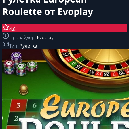
Roulette от Evoplay
4.8
Провайдер:
Evoplay
Тип:
Рулетка