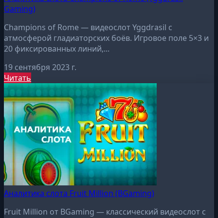
Gaming)
Champions of Rome — видеослот Yggdrasil с
атмосферой гладиаторских боёв. Игровое поле 5×3 и
20 фиксированных линий,...
19 сентября 2023 г.
Читать
Аналитика слота Fruit Million (BGaming)
Fruit Million от BGaming — классический видеослот с