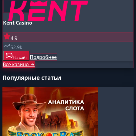
Kent Casino
4.9
52.9k
Подробнее
На сайт
Все казино →
Популярные статьи