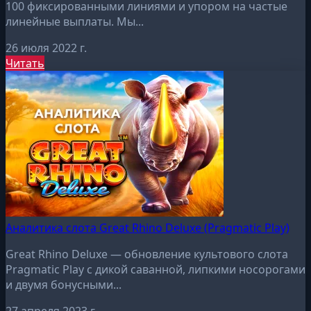
100 фиксированными линиями и упором на частые
линейные выплаты. Мы...
26 июля 2022 г.
Читать
Аналитика слота Great Rhino Deluxe (Pragmatic Play)
Great Rhino Deluxe — обновление культового слота
Pragmatic Play с дикой саванной, липкими носорогами
и двумя бонусными...
27 апреля 2023 г.