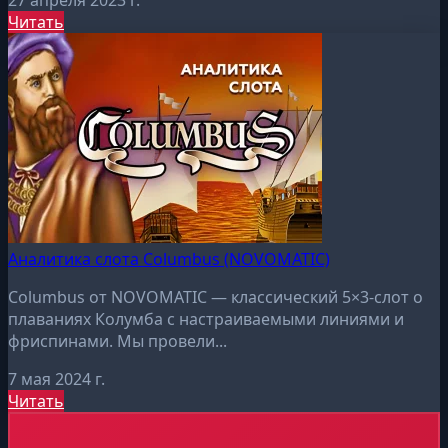
Читать
Аналитика слота Columbus (NOVOMATIC)
Columbus от NOVOMATIC — классический 5×3-слот о
плаваниях Колумба с настраиваемыми линиями и
фриспинами. Мы провели...
7 мая 2024 г.
Читать