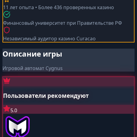
11 лет опыта • Более 436 проверенных казино
Финансовый университет при Правительстве РФ
Независимый аудитор казино Curacao
Описание игры
Игровой автомат Cygnus
Пользователи рекомендуют
5.0