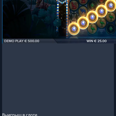
Выигрыш в слоте