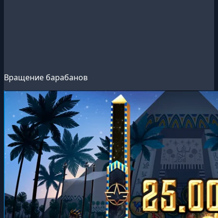
Вращение барабанов