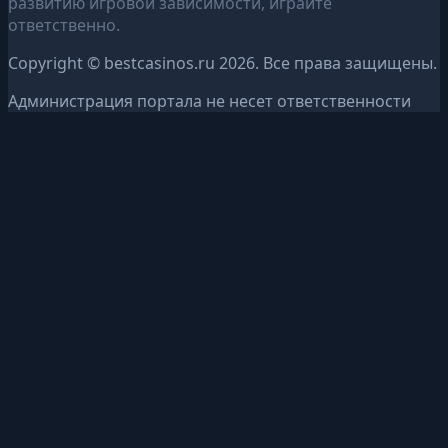
развитию игровой зависимости, играйте
ответственно.
Copyright ©
bestcasinos.ru
2026
. Все права защищены.
Администрация портала не несет ответственности