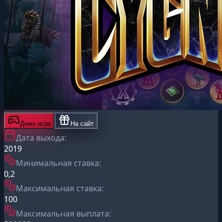
Демо игра
На сайт
Дата выхода
:
2019
Минимальная ставка
:
0,2
Максимальная ставка
:
100
Максимальная выплата
: