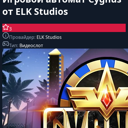
от ELK Studios
3
Провайдер:
ELK Studios
Тип:
Видеослот