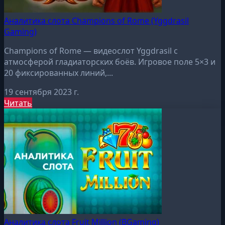
Аналитика слота Champions of Rome (Yggdrasil
Gaming)
Champions of Rome — видеослот Yggdrasil с
атмосферой гладиаторских боёв. Игровое поле 5×3 и
20 фиксированных линий,...
19 сентября 2023 г.
Читать
Аналитика слота Fruit Million (BGaming)