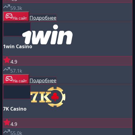
59.3k
Подробнее
На сайт
1win Casino
4.9
57.1k
Подробнее
На сайт
7K Casino
4.9
55.0k