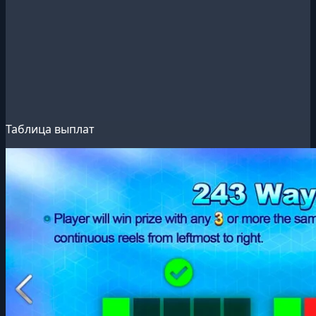
Таблица выплат