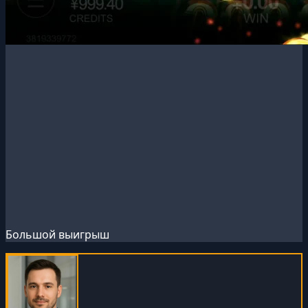
Большой выигрыш