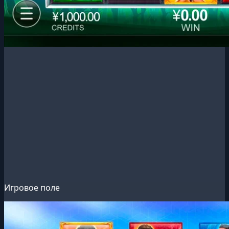
Игровое поле