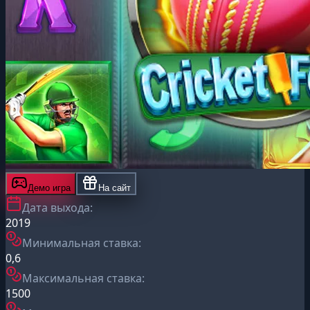
Демо игра
На сайт
Дата выхода
:
2019
Минимальная ставка
:
0,6
Максимальная ставка
:
1500