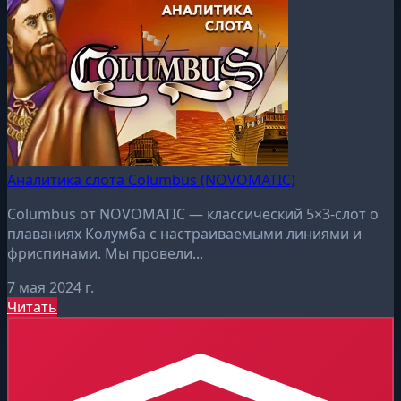
Аналитика слота Columbus (NOVOMATIC)
Columbus от NOVOMATIC — классический 5×3-слот о
плаваниях Колумба с настраиваемыми линиями и
фриспинами. Мы провели...
7 мая 2024 г.
Читать