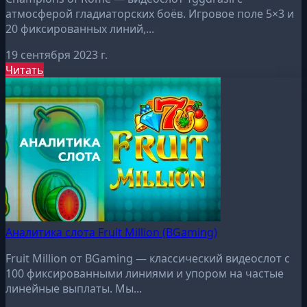
атмосферой гладиаторских боёв. Игровое поле 5×3 и
20 фиксированных линий,...
19 сентября 2023 г.
Читать
Аналитика слота Fruit Million (BGaming)
Fruit Million от BGaming — классический видеослот с
100 фиксированными линиями и упором на частые
линейные выплаты. Мы...