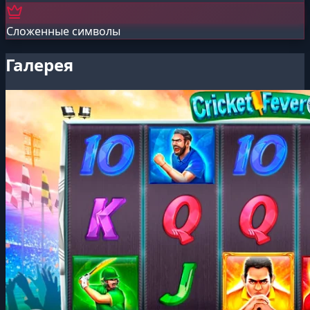
Сложенные символы
Галерея