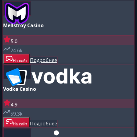
Mellstroy Casino
5.0
24.6k
Подробнее
На сайт
Vodka Casino
4.9
59.3k
Подробнее
На сайт