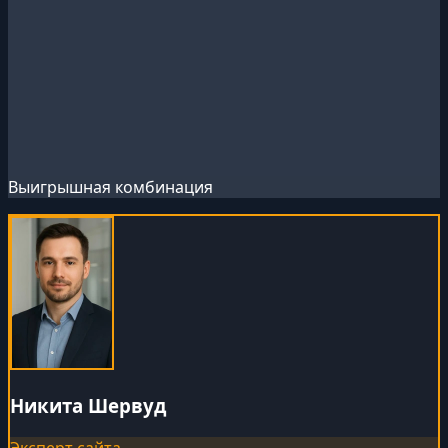
Выигрышная комбинация
Никита Шервуд
Эксперт сайта