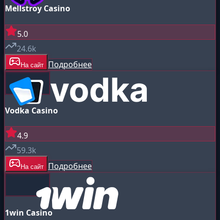
Mellstroy Casino
5.0
24.6k
Подробнее
На сайт
Vodka Casino
4.9
59.3k
Подробнее
На сайт
1win Casino