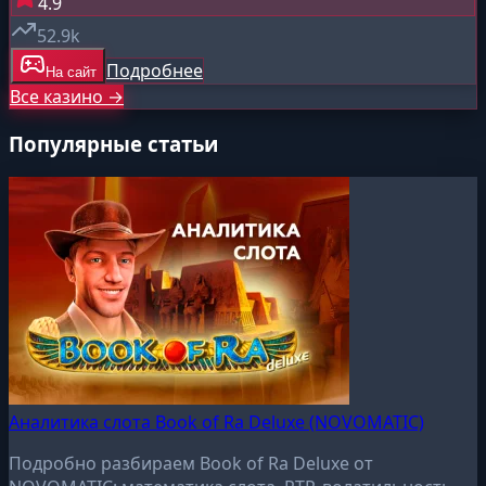
4.9
52.9k
Подробнее
На сайт
Все казино →
Популярные статьи
Аналитика слота Book of Ra Deluxe (NOVOMATIC)
Подробно разбираем Book of Ra Deluxe от