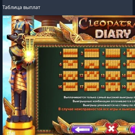
Таблица выплат