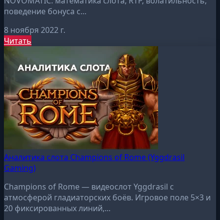
NOVOMATIC: математика слота, RTP, волатильность,
поведение бонуса с...
8 ноября 2022 г.
Читать
Аналитика слота Champions of Rome (Yggdrasil
Gaming)
Champions of Rome — видеослот Yggdrasil с
атмосферой гладиаторских боёв. Игровое поле 5×3 и
20 фиксированных линий,...