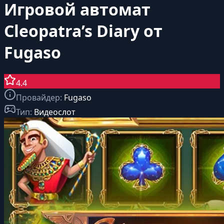
Игровой автомат
Cleopatra’s Diary от
Fugaso
4.4
Провайдер:
Fugaso
Тип:
Видеослот