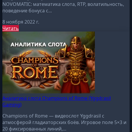
NOVOMATIC: математика слота, RTP, волатильность,
поведение бонуса с...
8 ноября 2022 г.
Читать
Аналитика слота Champions of Rome (Yggdrasil
Gaming)
Champions of Rome — видеослот Yggdrasil с
атмосферой гладиаторских боёв. Игровое поле 5×3 и
20 фиксированных линий,...