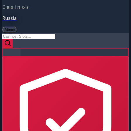
Casinos
Russia
Меню