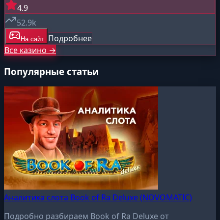
4.9
52.9k
Подробнее
На сайт
Все казино →
Популярные статьи
Аналитика слота Book of Ra Deluxe (NOVOMATIC)
Подробно разбираем Book of Ra Deluxe от