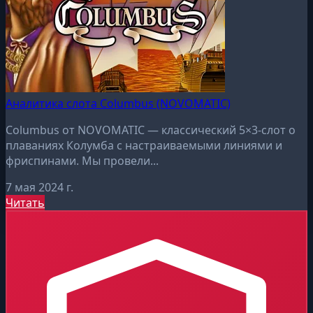
Аналитика слота Columbus (NOVOMATIC)
Columbus от NOVOMATIC — классический 5×3-слот о
плаваниях Колумба с настраиваемыми линиями и
фриспинами. Мы провели...
7 мая 2024 г.
Читать