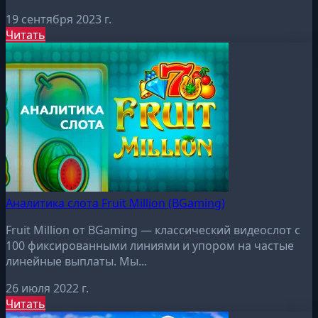
19 сентября 2023 г.
Читать
Аналитика слота Fruit Million (BGaming)
Fruit Million от BGaming — классический видеослот с
100 фиксированными линиями и упором на частые
линейные выплаты. Мы...
26 июля 2022 г.
Читать