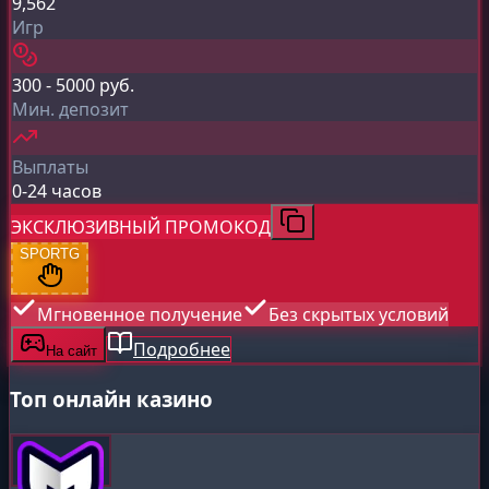
9,562
Игр
300 - 5000
руб.
Мин. депозит
Выплаты
0-24 часов
ЭКСКЛЮЗИВНЫЙ ПРОМОКОД
SPORTG
Мгновенное получение
Без скрытых условий
Подробнее
На сайт
Топ онлайн казино