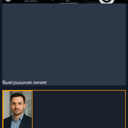
Выигрышная линия