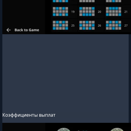
Коэффициенты выплат