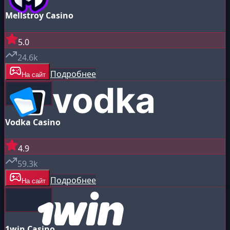
Mellstroy Casino
5.0
24.6k
Подробнее
На сайт
Vodka Casino
4.9
59.3k
Подробнее
На сайт
1win Casino