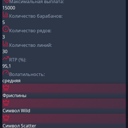
Максимальная выплата
:
15000
Количество барабанов
:
5
Количество рядов
:
3
Количество линий
:
30
RTP (%)
:
95,1
Волатильность
:
средняя
Фриспины
Символ Wild
Символ Scatter