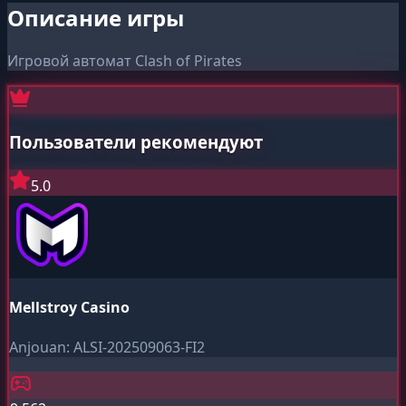
Описание игры
Игровой автомат Clash of Pirates
Пользователи рекомендуют
5.0
Mellstroy Casino
Anjouan: ALSI-202509063-FI2