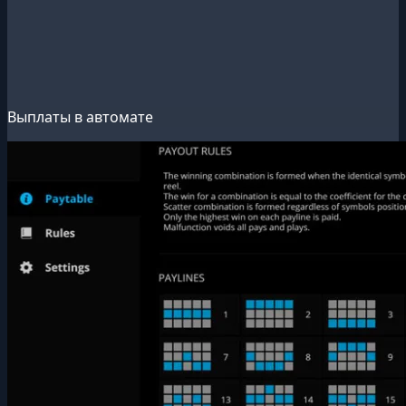
Выплаты в автомате