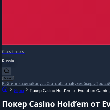
Casinos
Russia
Меню
Рейтинг казино
Бонусы
Статьи
Слоты
Букмейкеры
Прова
Игры
Покер Casino Hold’em от Evolution Gamin
Покер Casino Hold’em от E