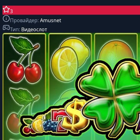
3
Провайдер:
Amusnet
Тип:
Видеослот