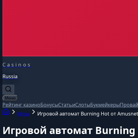
Casinos
Russia
Меню
Рейтинг казино
Бонусы
Статьи
Слоты
Букмейкеры
Прова
Игры
Игровой автомат Burning Hot от Amusne
Игровой автомат Burning 