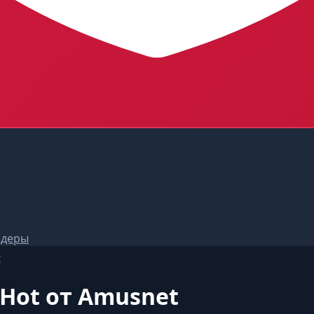
йдеры
t
Hot от Amusnet