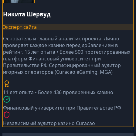
Никита Шервуд
Эксперт сайта
Основатель и главный аналитик проекта. Лично
проверяет каждое казино перед добавлением в
рейтинг. 15 лет опыта • Более 500 протестированных
платформ Финансовый университет при
Правительстве РФ Сертифицированный аудитор
игорных операторов (Curacao eGaming, MGA)
11 лет опыта • Более 436 проверенных казино
Финансовый университет при Правительстве РФ
Независимый аудитор казино Curacao