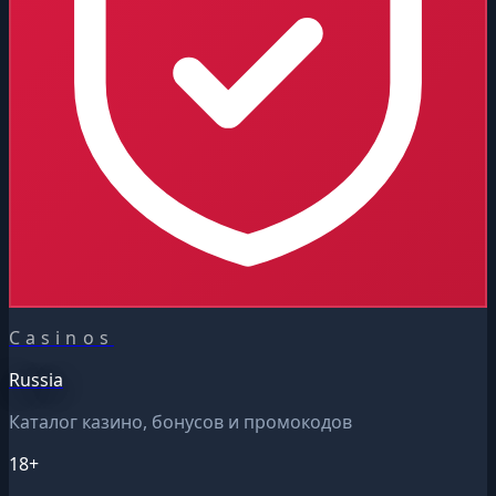
Casinos
Russia
Каталог казино, бонусов и промокодов
18+