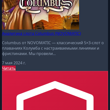
Аналитика слота Columbus (NOVOMATIC)
Columbus от NOVOMATIC — классический 5×3-слот о
плаваниях Колумба с настраиваемыми линиями и
фриспинами. Мы провели...
7 мая 2024 г.
Читать