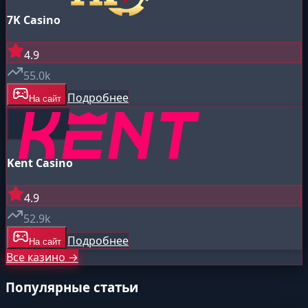
7K Casino
4.9
55.0k
Подробнее
На сайт
Kent Casino
4.9
52.9k
Подробнее
На сайт
Все казино →
Популярные статьи