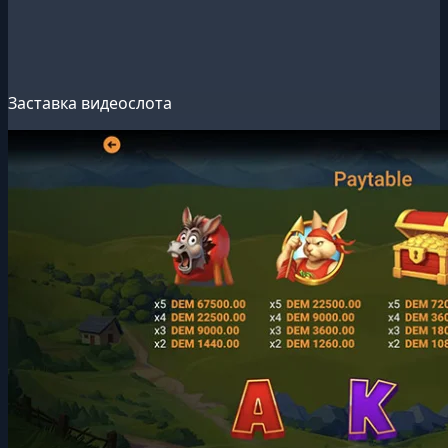
Заставка видеослота