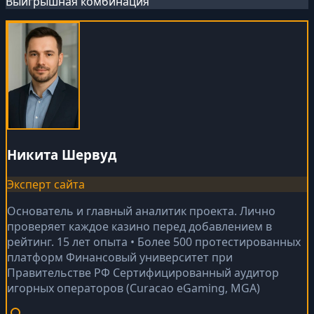
Выигрышная комбинация
Никита Шервуд
Эксперт сайта
Основатель и главный аналитик проекта. Лично
проверяет каждое казино перед добавлением в
рейтинг. 15 лет опыта • Более 500 протестированных
платформ Финансовый университет при
Правительстве РФ Сертифицированный аудитор
игорных операторов (Curacao eGaming, MGA)