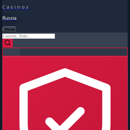
Casinos
Russia
Меню