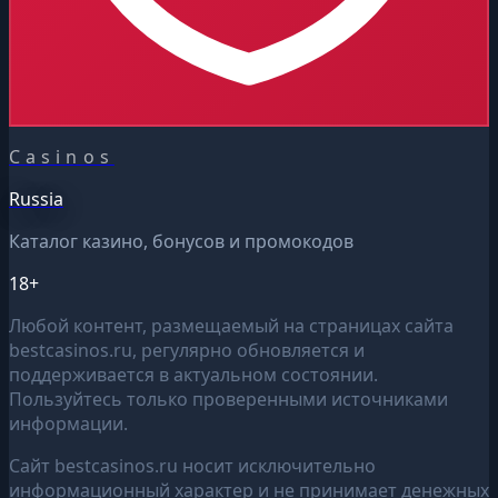
Casinos
Russia
Каталог казино, бонусов и промокодов
18+
Любой контент, размещаемый на страницах сайта
bestcasinos.ru
, регулярно обновляется и
поддерживается в актуальном состоянии.
Пользуйтесь только проверенными источниками
информации.
Сайт
bestcasinos.ru
носит исключительно
информационный характер и не принимает денежных