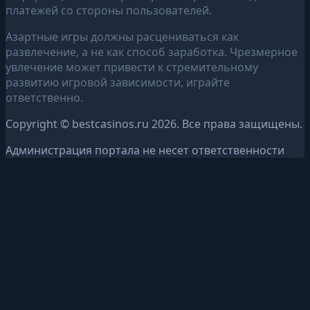
платежей со стороны пользователей.
Азартные игры должны расцениваться как
развлечение, а не как способ заработка. Чрезмерное
увлечение может привести к стремительному
развитию игровой зависимости, играйте
ответственно.
Copyright ©
bestcasinos.ru
2026
. Все права защищены.
Администрация портала не несет ответственности