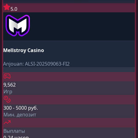
5.0
Mellstroy Casino
Anjouan: ALSI-202509063-FI2
9,562
Игр
300 - 5000
руб.
Мин. депозит
Выплаты
0-24 часов