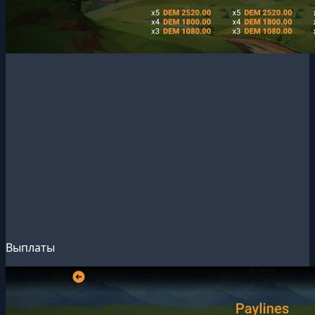
Выплаты