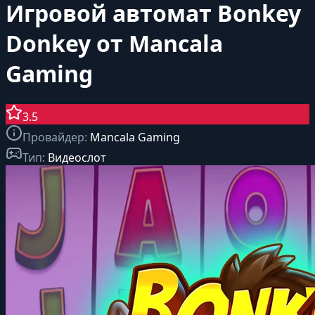
Игровой автомат Bonkey
Donkey от Mancala
Gaming
3.5
Провайдер:
Mancala Gaming
Тип:
Видеослот