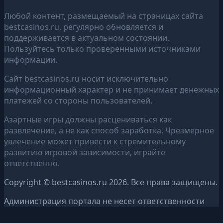
Любой контент, размещаемый на страницах сайта
bestcasinos.ru
, регулярно обновляется и
поддерживается в актуальном состоянии.
Пользуйтесь только проверенными источниками
информации.
Сайт
bestcasinos.ru
носит исключительно
информационный характер и не принимает денежных
платежей со стороны пользователей.
Азартные игры должны расцениваться как
развлечение, а не как способ заработка. Чрезмерное
увлечение может привести к стремительному
развитию игровой зависимости, играйте
ответственно.
Copyright ©
bestcasinos.ru
2026
. Все права защищены.
Администрация портала не несет ответственности