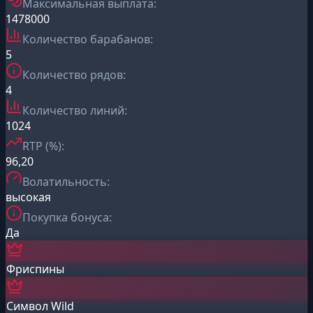
Максимальная выплата
:
1478000
Количество барабанов
:
5
Количество рядов
:
4
Количество линий
:
1024
RTP (%)
:
96,20
Волатильность
:
высокая
Покупка бонуса
:
Да
Фриспины
Символ Wild