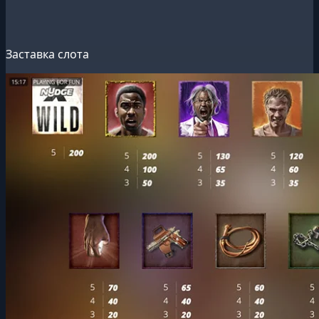
Заставка слота