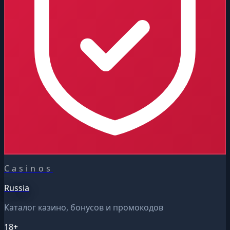
Casinos
Russia
Каталог казино, бонусов и промокодов
18+