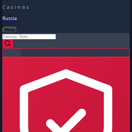
Casinos
Russia
Меню