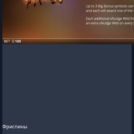
Фриспины