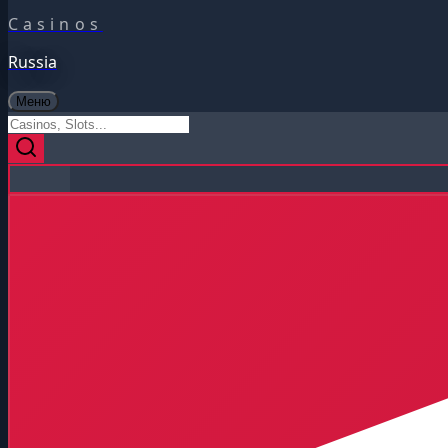
Casinos
Russia
Меню