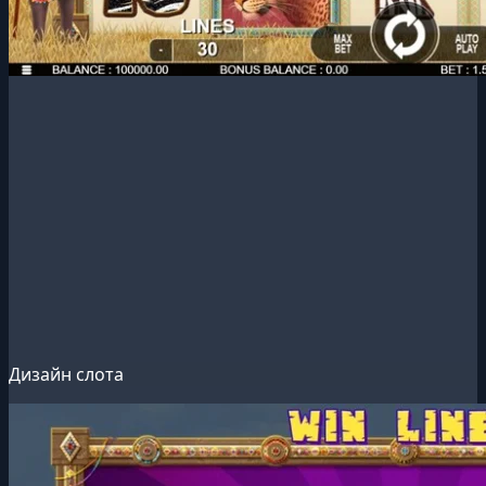
Дизайн слота