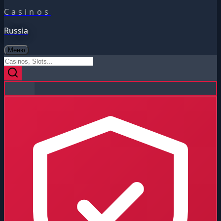
Casinos
Russia
Меню