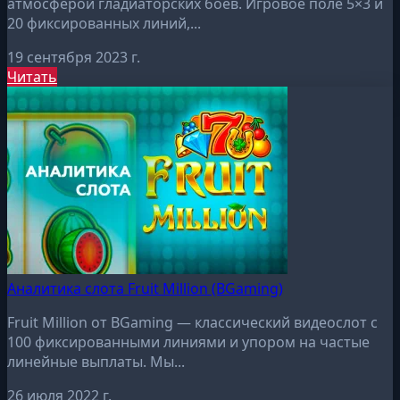
атмосферой гладиаторских боёв. Игровое поле 5×3 и
20 фиксированных линий,...
19 сентября 2023 г.
Читать
Аналитика слота Fruit Million (BGaming)
Fruit Million от BGaming — классический видеослот с
100 фиксированными линиями и упором на частые
линейные выплаты. Мы...
26 июля 2022 г.