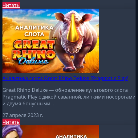
Читать
Аналитика слота Great Rhino Deluxe (Pragmatic Play)
Great Rhino Deluxe — обновление культового слота
Pragmatic Play с дикой саванной, липкими носорогами
и двумя бонусными...
27 апреля 2023 г.
Читать