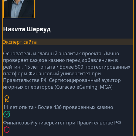
Никита Шервуд
Эксперт сайта
Основатель и главный аналитик проекта. Лично
проверяет каждое казино перед добавлением в
рейтинг. 15 лет опыта • Более 500 протестированных
платформ Финансовый университет при
Правительстве РФ Сертифицированный аудитор
игорных операторов (Curacao eGaming, MGA)
11 лет опыта • Более 436 проверенных казино
Финансовый университет при Правительстве РФ