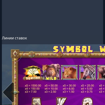
Линии ставок