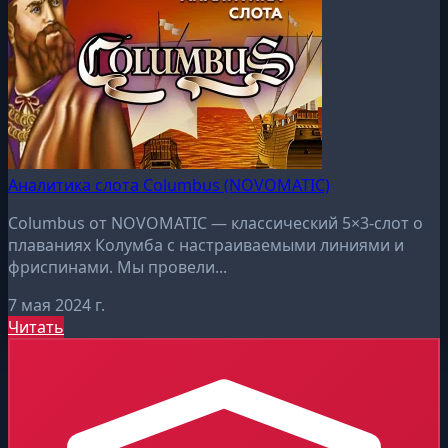
Аналитика слота Columbus (NOVOMATIC)
Columbus от NOVOMATIC — классический 5×3-слот о
плаваниях Колумба с настраиваемыми линиями и
фриспинами. Мы провели...
7 мая 2024 г.
Читать