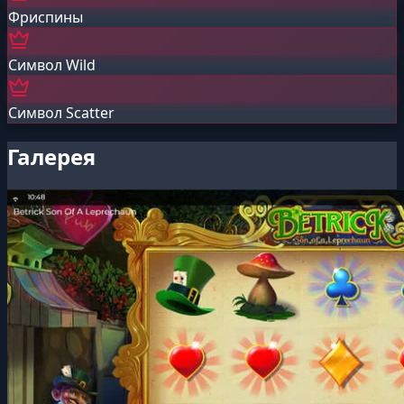
Фриспины
Символ Wild
Символ Scatter
Галерея