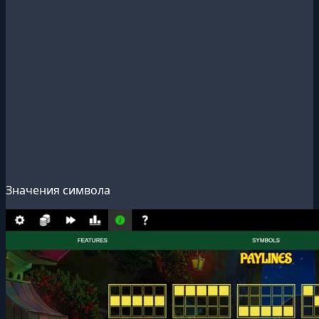
Значения символа