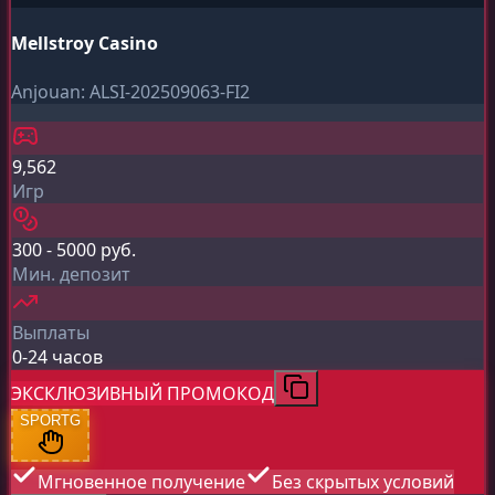
Mellstroy Casino
Anjouan: ALSI-202509063-FI2
9,562
Игр
300 - 5000
руб.
Мин. депозит
Выплаты
0-24 часов
ЭКСКЛЮЗИВНЫЙ ПРОМОКОД
SPORTG
Мгновенное получение
Без скрытых условий