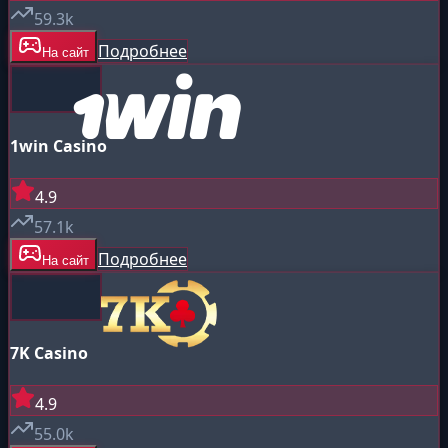
59.3k
Подробнее
На сайт
1win Casino
4.9
57.1k
Подробнее
На сайт
7K Casino
4.9
55.0k