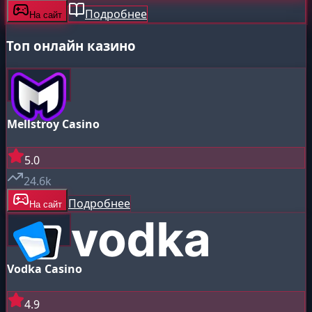
Подробнее
На сайт
Топ онлайн казино
Mellstroy Casino
5.0
24.6k
Подробнее
На сайт
Vodka Casino
4.9