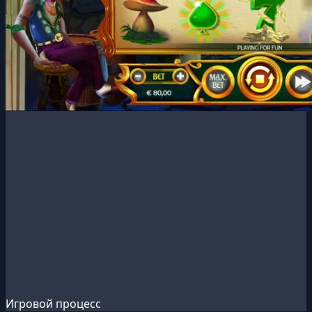
Игровой процесс