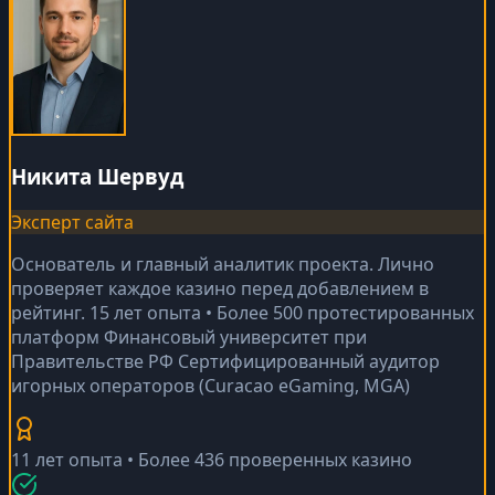
Никита Шервуд
Эксперт сайта
Основатель и главный аналитик проекта. Лично
проверяет каждое казино перед добавлением в
рейтинг. 15 лет опыта • Более 500 протестированных
платформ Финансовый университет при
Правительстве РФ Сертифицированный аудитор
игорных операторов (Curacao eGaming, MGA)
11 лет опыта • Более 436 проверенных казино