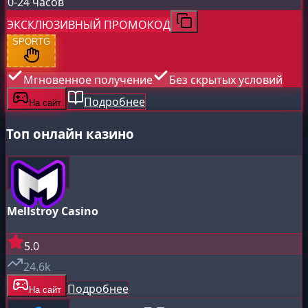
0-24 часов
ЭКСКЛЮЗИВНЫЙ ПРОМОКОД
SPORTG
Мгновенное получение
Без скрытых условий
Подробнее
На сайт
Топ онлайн казино
Mellstroy Casino
5.0
24.6k
Подробнее
На сайт