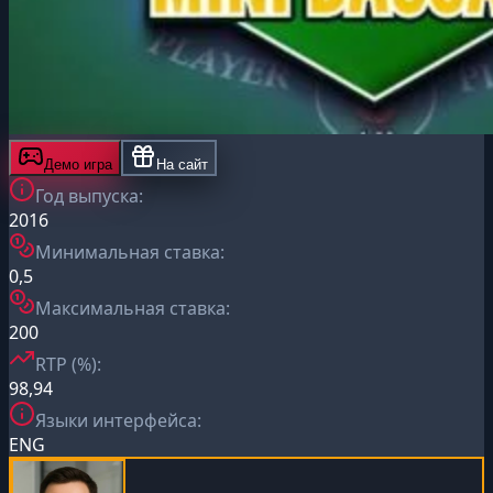
Демо игра
На сайт
Год выпуска
:
2016
Минимальная ставка
:
0,5
Максимальная ставка
:
200
RTP (%)
:
98,94
Языки интерфейса
:
ENG