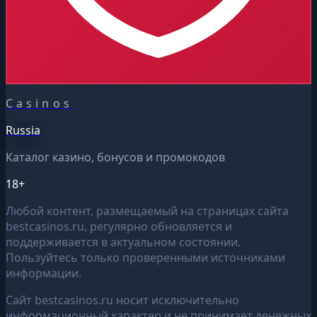
Casinos
Russia
Каталог казино, бонусов и промокодов
18+
Любой контент, размещаемый на страницах сайта
bestcasinos.ru
, регулярно обновляется и
поддерживается в актуальном состоянии.
Пользуйтесь только проверенными источниками
информации.
Сайт
bestcasinos.ru
носит исключительно
информационный характер и не принимает денежных