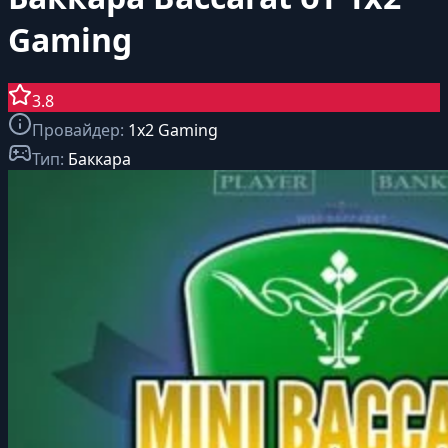
Gaming
3.8
Провайдер:
1x2 Gaming
Тип:
Баккара