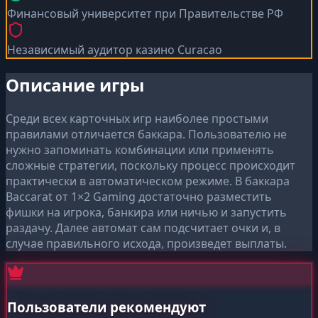
Финансовый университет при Правительстве РФ
Независимый аудитор казино Curacao
Описание игры
Среди всех карточных игр наиболее простыми
правилами отличается баккара. Пользователю не
нужно запоминать комбинации или применять
сложные стратегии, поскольку процесс происходит
практически в автоматическом режиме. В баккара
Baccarat от 1×2 Gaming достаточно разместить
фишки на игрока, банкира или ничью и запустить
раздачу. Далее автомат сам подсчитает очки и, в
случае правильного исхода, произведет выплаты.
Пользователи рекомендуют