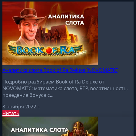
Аналитика слота Book of Ra Deluxe (NOVOMATIC)
Подробно разбираем Book of Ra Deluxe от
NOVOMATIC: математика слота, RTP, волатильность,
поведение бонуса с...
8 ноября 2022 г.
Читать