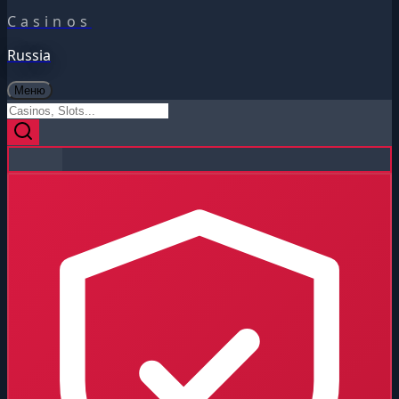
Casinos
Russia
Меню