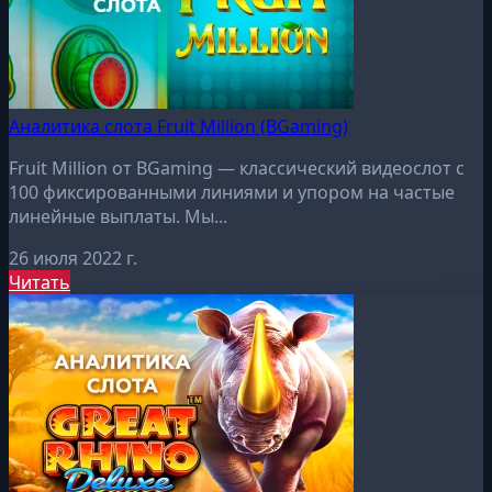
Аналитика слота Fruit Million (BGaming)
Fruit Million от BGaming — классический видеослот с
100 фиксированными линиями и упором на частые
линейные выплаты. Мы...
26 июля 2022 г.
Читать