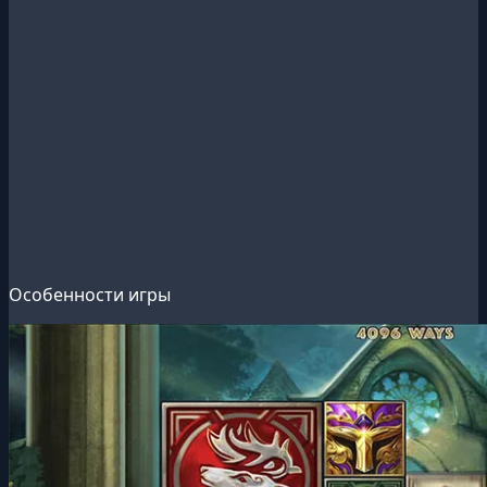
Особенности игры