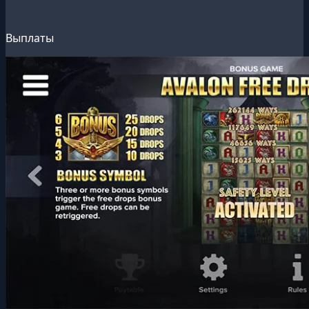
Выплаты