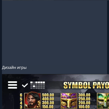
Дизайн игры