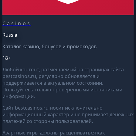
Casinos
Russia
Каталог казино, бонусов и промокодов
18+
Любой контент, размещаемый на страницах сайта
bestcasinos.ru
, регулярно обновляется и
поддерживается в актуальном состоянии.
Пользуйтесь только проверенными источниками
информации.
Сайт
bestcasinos.ru
носит исключительно
информационный характер и не принимает денежных
платежей со стороны пользователей.
Азартные игры должны расцениваться как