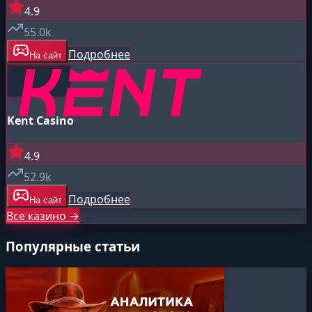
4.9
55.0k
Подробнее
На сайт
Kent Casino
4.9
52.9k
Подробнее
На сайт
Все казино →
Популярные статьи