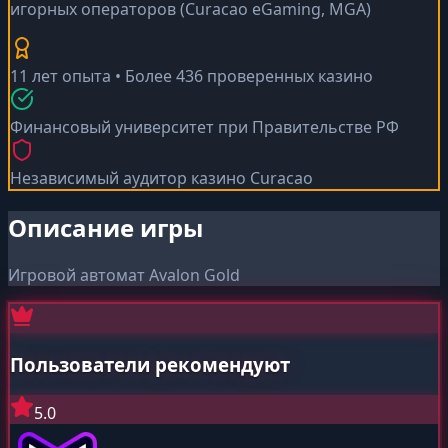
игорных операторов (Curacao eGaming, MGA)
11 лет опыта • Более 436 проверенных казино
Финансовый университет при Правительстве РФ
Независимый аудитор казино Curacao
Описание игры
Игровой автомат Avalon Gold
Пользователи рекомендуют
5.0