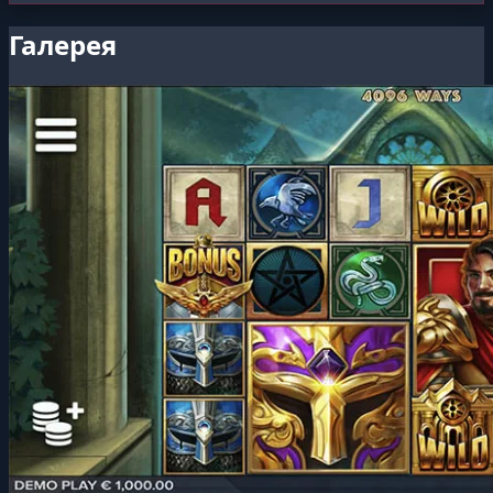
Галерея