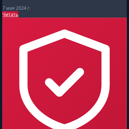
7 мая 2024 г.
Читать