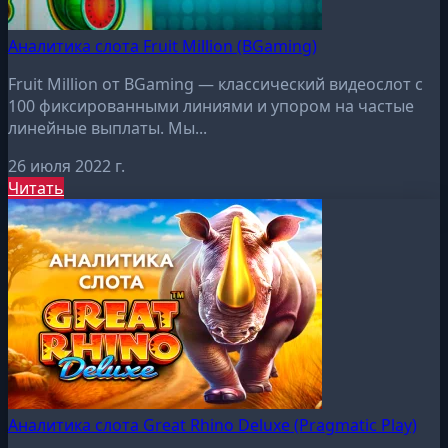
Аналитика слота Fruit Million (BGaming)
Fruit Million от BGaming — классический видеослот с
100 фиксированными линиями и упором на частые
линейные выплаты. Мы...
26 июля 2022 г.
Читать
Аналитика слота Great Rhino Deluxe (Pragmatic Play)