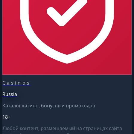
Casinos
Russia
Каталог казино, бонусов и промокодов
18+
Любой контент, размещаемый на страницах сайта