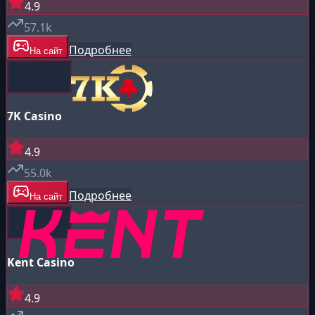
4.9
57.1k
Подробнее
На сайт
7K Casino
4.9
55.0k
Подробнее
На сайт
Kent Casino
4.9