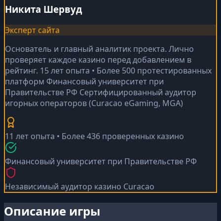
Никита Шервуд
Эксперт сайта
Основатель и главный аналитик проекта. Лично
проверяет каждое казино перед добавлением в
рейтинг. 15 лет опыта • Более 500 протестированных
платформ Финансовый университет при
Правительстве РФ Сертифицированный аудитор
игорных операторов (Curacao eGaming, MGA)
11 лет опыта • Более 436 проверенных казино
Финансовый университет при Правительстве РФ
Независимый аудитор казино Curacao
Описание игры