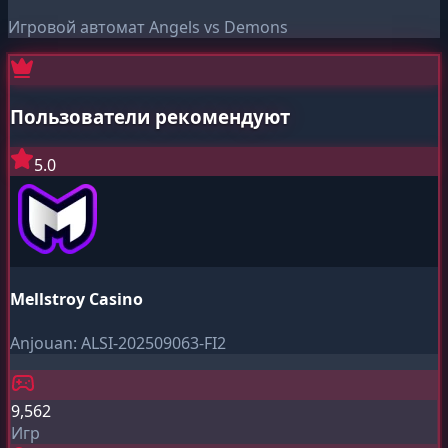
Игровой автомат Angels vs Demons
Пользователи рекомендуют
5.0
Mellstroy Casino
Anjouan: ALSI-202509063-FI2
9,562
Игр