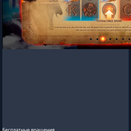
Бесплатные вращения