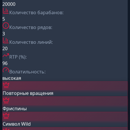
20000
Количество барабанов
:
5
Количество рядов
:
3
Количество линий
:
20
RTP (%)
:
96
Волатильность
:
высокая
Повторные вращения
Фриспины
Символ Wild