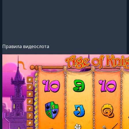
Правила видеослота