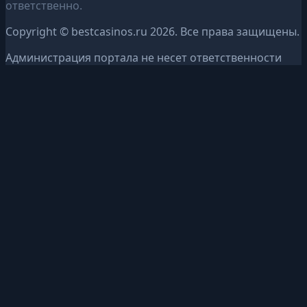
ответственно.
Copyright ©
bestcasinos.ru
2026
. Все права защищены.
Администрация портала не несет ответственности