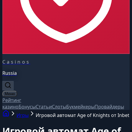
Casinos
Russia
Меню
Рейтинг
казино
Бонусы
Статьи
Слоты
Букмейкеры
Провайдеры
Игры
Игровой автомат Age of Knights от Inbet
Игровой автомат Age of