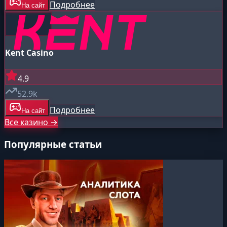
Подробнее
На сайт
Kent Casino
4.9
52.9k
Подробнее
На сайт
Все казино →
Популярные статьи