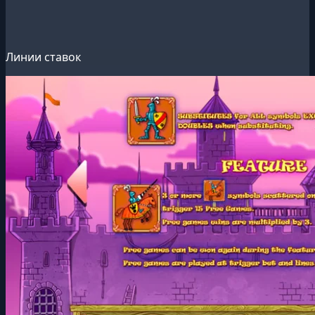
Линии ставок