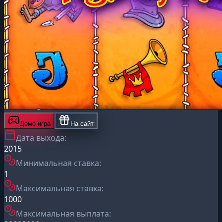
Демо игра
На сайт
Дата выхода
:
2015
Минимальная ставка
:
1
Максимальная ставка
:
1000
Максимальная выплата
: