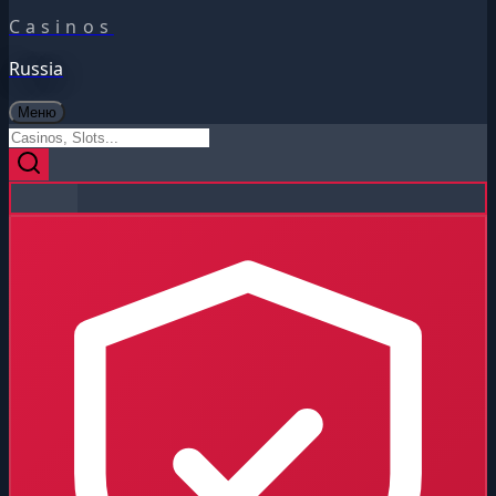
Casinos
Russia
Меню