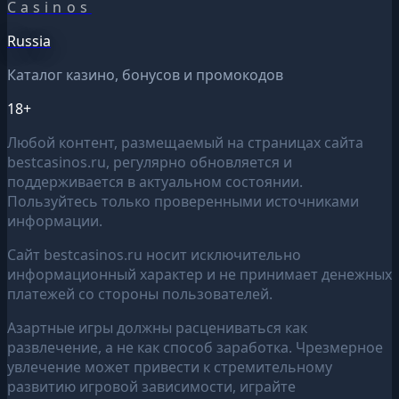
Casinos
Russia
Каталог казино, бонусов и промокодов
18+
Любой контент, размещаемый на страницах сайта
bestcasinos.ru
, регулярно обновляется и
поддерживается в актуальном состоянии.
Пользуйтесь только проверенными источниками
информации.
Сайт
bestcasinos.ru
носит исключительно
информационный характер и не принимает денежных
платежей со стороны пользователей.
Азартные игры должны расцениваться как
развлечение, а не как способ заработка. Чрезмерное
увлечение может привести к стремительному
развитию игровой зависимости, играйте