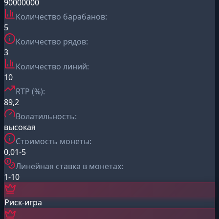
90000000
Количество барабанов
:
5
Количество рядов
:
3
Количество линий
:
10
RTP (%)
:
89,2
Волатильность
:
высокая
Стоимость монеты
:
0,01-5
Линейная ставка в монетах
:
1-10
Риск-игра