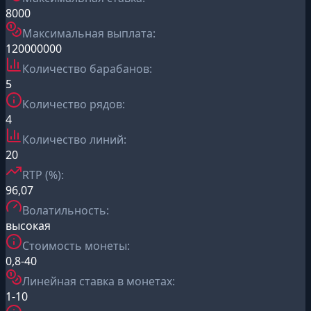
8000
Максимальная выплата
:
120000000
Количество барабанов
:
5
Количество рядов
:
4
Количество линий
:
20
RTP (%)
:
96,07
Волатильность
:
высокая
Стоимость монеты
:
0,8-40
Линейная ставка в монетах
:
1-10