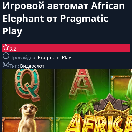
Игровой автомат African
Elephant от Pragmatic
Play
3.2
Провайдер:
Pragmatic Play
Тип:
Видеослот