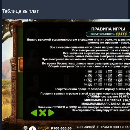
Таблица выплат