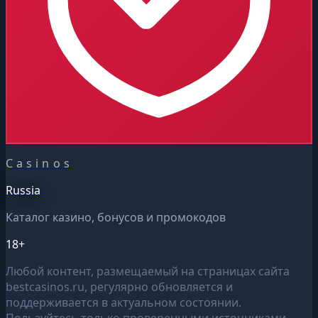
Casinos
Russia
Каталог казино, бонусов и промокодов
18+
Любой контент, размещаемый на страницах сайта
bestcasinos.ru
, регулярно обновляется и
поддерживается в актуальном состоянии.