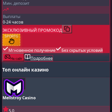
Мин. депозит
Выплаты
0-24 часов
ЭКСКЛЮЗИВНЫЙ ПРОМОКОД
SPORTG
Мгновенное получение
Без скрытых условий
Подробнее
На сайт
Топ онлайн казино
Mellstroy Casino
5.0