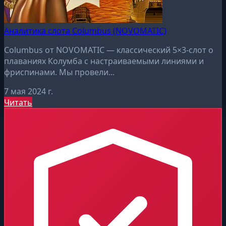
Аналитика слота Columbus (NOVOMATIC)
Columbus от NOVOMATIC — классический 5×3-слот о
плаваниях Колумба с настраиваемыми линиями и
фриспинами. Мы провели...
7 мая 2024 г.
Читать