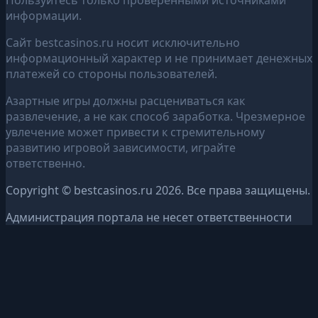
Пользуйтесь только проверенными источниками
информации.
Сайт
bestcasinos.ru
носит исключительно
информационный характер и не принимает денежных
платежей со стороны пользователей.
Азартные игры должны расцениваться как
развлечение, а не как способ заработка. Чрезмерное
увлечение может привести к стремительному
развитию игровой зависимости, играйте
ответственно.
Copyright ©
bestcasinos.ru
2026
. Все права защищены.
Администрация портала не несет ответственности