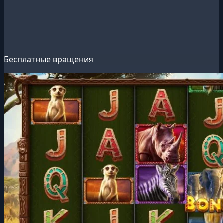
Бесплатные вращения