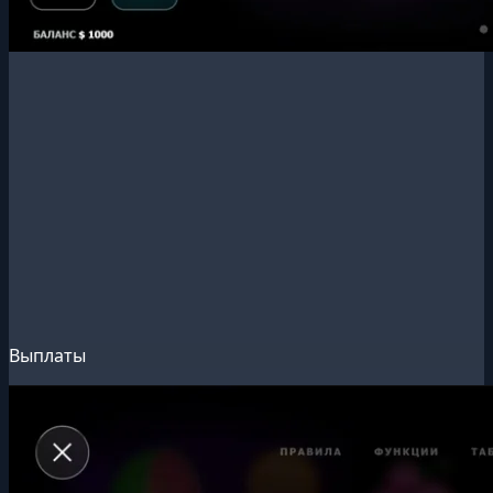
Выплаты