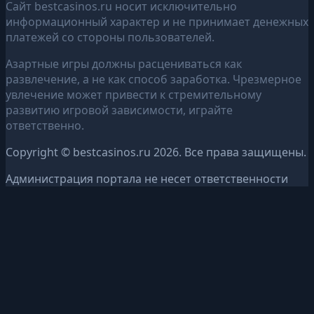
Сайт
bestcasinos.ru
носит исключительно
информационный характер и не принимает денежных
платежей со стороны пользователей.
Азартные игры должны расцениваться как
развлечение, а не как способ заработка. Чрезмерное
увлечение может привести к стремительному
развитию игровой зависимости, играйте
ответственно.
Copyright ©
bestcasinos.ru
2026
. Все права защищены.
Администрация портала не несет ответственности