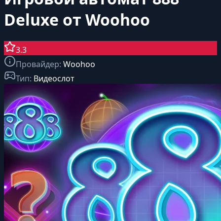
Deluxe от Woohoo
3.3
Провайдер:
Woohoo
Тип:
Видеослот