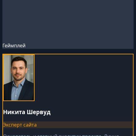
Геймплей
Никита Шервуд
Эксперт сайта