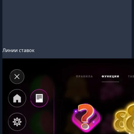
Линии ставок