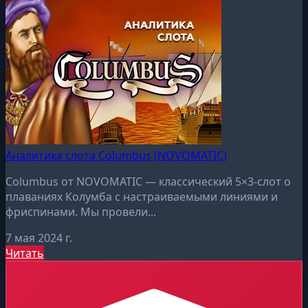
Аналитика слота Columbus (NOVOMATIC)
Columbus от NOVOMATIC — классический 5×3-слот о
плаваниях Колумба с настраиваемыми линиями и
фриспинами. Мы провели...
7 мая 2024 г.
Читать