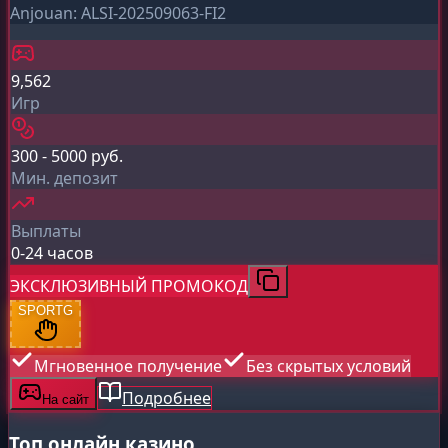
Anjouan: ALSI-202509063-FI2
9,562
Игр
300 - 5000
руб.
Мин. депозит
Выплаты
0-24 часов
ЭКСКЛЮЗИВНЫЙ ПРОМОКОД
SPORTG
Мгновенное получение
Без скрытых условий
Подробнее
На сайт
Топ онлайн казино