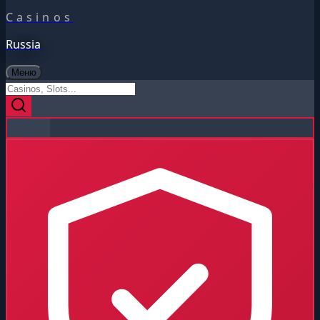
Casinos
Russia
Меню