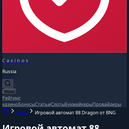
Casinos
Russia
Меню
Рейтинг
казино
Бонусы
Статьи
Слоты
Букмейкеры
Провайдеры
Игры
Игровой автомат 88 Dragon от BNG
Игровой автомат 88