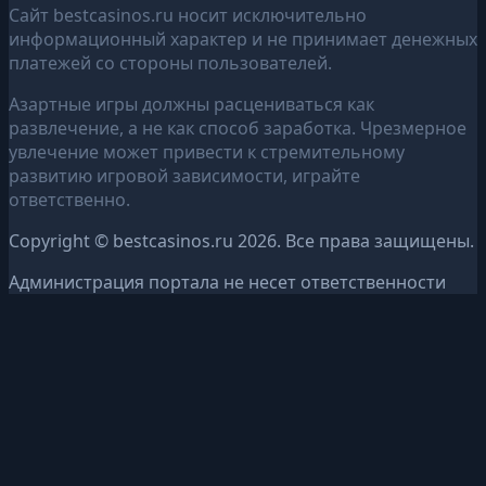
Сайт
bestcasinos.ru
носит исключительно
информационный характер и не принимает денежных
платежей со стороны пользователей.
Азартные игры должны расцениваться как
развлечение, а не как способ заработка. Чрезмерное
увлечение может привести к стремительному
развитию игровой зависимости, играйте
ответственно.
Copyright ©
bestcasinos.ru
2026
. Все права защищены.
Администрация портала не несет ответственности