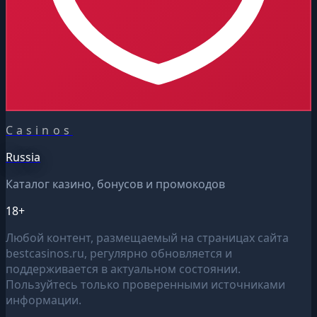
Casinos
Russia
Каталог казино, бонусов и промокодов
18+
Любой контент, размещаемый на страницах сайта
bestcasinos.ru
, регулярно обновляется и
поддерживается в актуальном состоянии.
Пользуйтесь только проверенными источниками
информации.