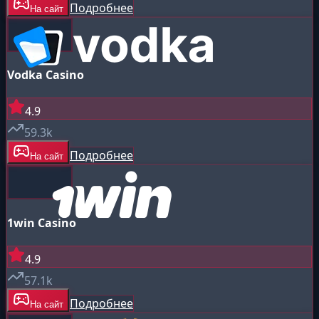
Подробнее
На сайт
Vodka Casino
4.9
59.3k
Подробнее
На сайт
1win Casino
4.9
57.1k
Подробнее
На сайт