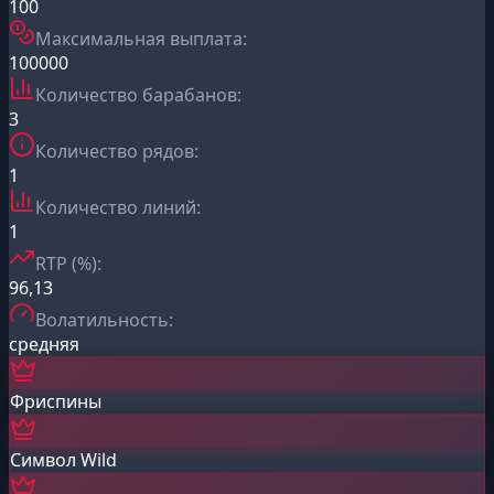
100
Максимальная выплата
:
100000
Количество барабанов
:
3
Количество рядов
:
1
Количество линий
:
1
RTP (%)
:
96,13
Волатильность
:
средняя
Фриспины
Символ Wild