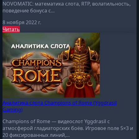
NOVOMATIC: математика слота, RTP, волатильность,
поведение бонуса с...
8 ноября 2022 г.
Читать
Аналитика слота Champions of Rome (Yggdrasil
Gaming)
Champions of Rome — видеослот Yggdrasil с
атмосферой гладиаторских боёв. Игровое поле 5×3 и
20 фиксированных линий,...