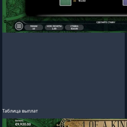
Таблица выплат