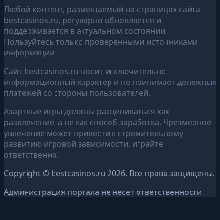
Любой контент, размещаемый на страницах сайта
bestcasinos.ru
, регулярно обновляется и
поддерживается в актуальном состоянии.
Пользуйтесь только проверенными источниками
информации.
Сайт
bestcasinos.ru
носит исключительно
информационный характер и не принимает денежных
платежей со стороны пользователей.
Азартные игры должны расцениваться как
развлечение, а не как способ заработка. Чрезмерное
увлечение может привести к стремительному
развитию игровой зависимости, играйте
ответственно.
Copyright ©
bestcasinos.ru
2026
. Все права защищены.
Администрация портала не несет ответственности