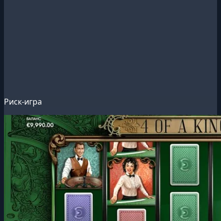
Риск-игра