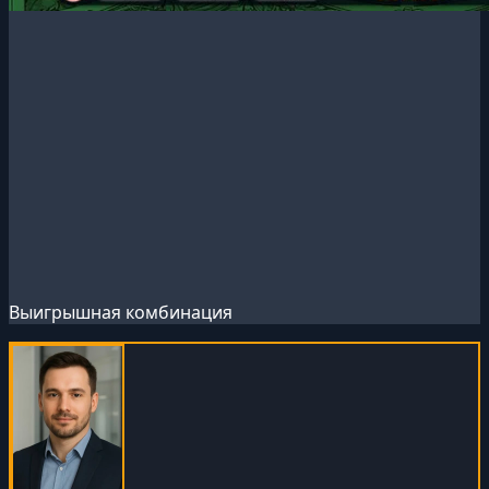
Выигрышная комбинация