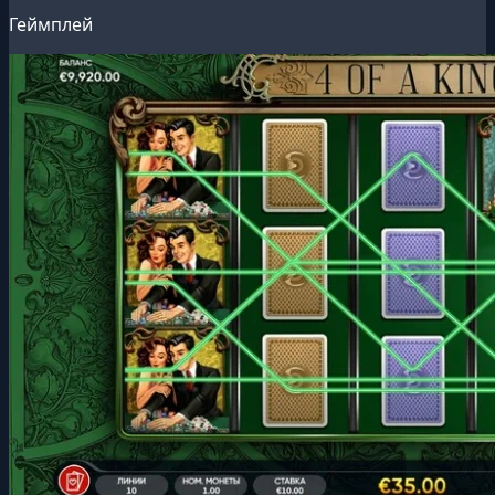
Геймплей