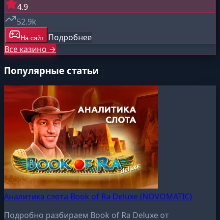
4.9
52.9k
Подробнее
На сайт
Все казино →
Популярные статьи
Аналитика слота Book of Ra Deluxe (NOVOMATIC)
Подробно разбираем Book of Ra Deluxe от