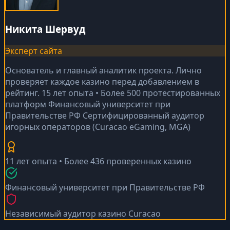
Никита Шервуд
Эксперт сайта
Основатель и главный аналитик проекта. Лично
проверяет каждое казино перед добавлением в
рейтинг. 15 лет опыта • Более 500 протестированных
платформ Финансовый университет при
Правительстве РФ Сертифицированный аудитор
игорных операторов (Curacao eGaming, MGA)
11 лет опыта • Более 436 проверенных казино
Финансовый университет при Правительстве РФ
Независимый аудитор казино Curacao