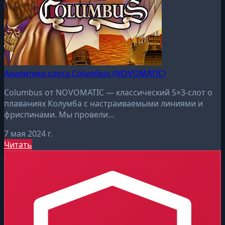
Аналитика слота Columbus (NOVOMATIC)
Columbus от NOVOMATIC — классический 5×3-слот о
плаваниях Колумба с настраиваемыми линиями и
фриспинами. Мы провели...
7 мая 2024 г.
Читать