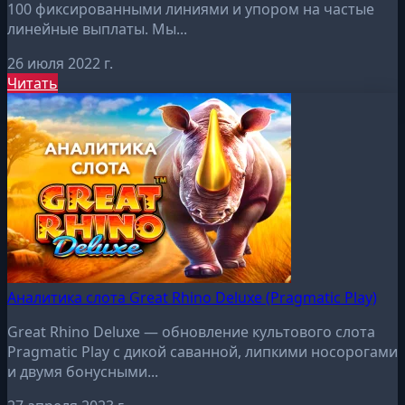
100 фиксированными линиями и упором на частые
линейные выплаты. Мы...
26 июля 2022 г.
Читать
Аналитика слота Great Rhino Deluxe (Pragmatic Play)
Great Rhino Deluxe — обновление культового слота
Pragmatic Play с дикой саванной, липкими носорогами
и двумя бонусными...