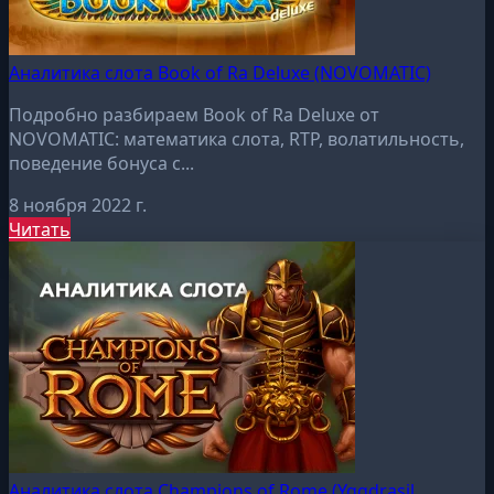
Аналитика слота Book of Ra Deluxe (NOVOMATIC)
Подробно разбираем Book of Ra Deluxe от
NOVOMATIC: математика слота, RTP, волатильность,
поведение бонуса с...
8 ноября 2022 г.
Читать
Аналитика слота Champions of Rome (Yggdrasil