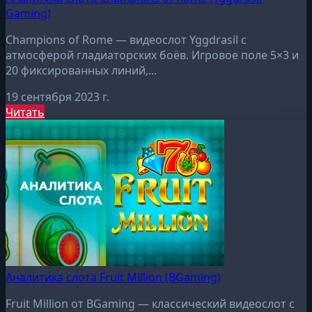
Gaming)
Champions of Rome — видеослот Yggdrasil с
атмосферой гладиаторских боёв. Игровое поле 5×3 и
20 фиксированных линий,...
19 сентября 2023 г.
Читать
Аналитика слота Fruit Million (BGaming)
Fruit Million от BGaming — классический видеослот с