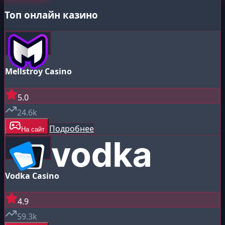
Топ онлайн казино
Mellstroy Casino
5.0
24.6k
Подробнее
На сайт
Vodka Casino
4.9
59.3k