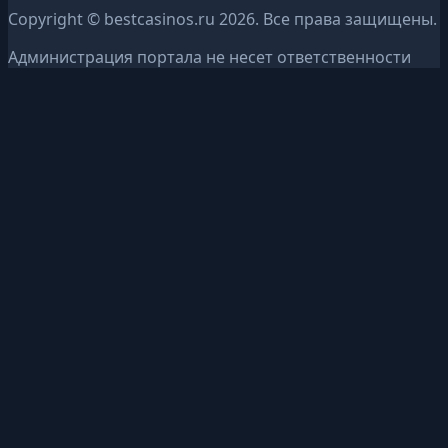
Copyright ©
bestcasinos.ru
2026
. Все права защищены.
Администрация портала не несет ответственности