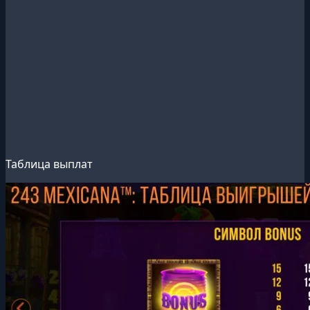
Таблица выплат