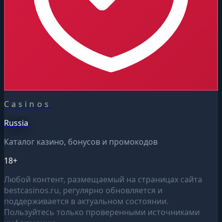
Casinos
Russia
Каталог казино, бонусов и промокодов
18+
Любой контент, размещаемый на страницах сайта
bestcasinos.ru
, регулярно обновляется и
поддерживается в актуальном состоянии.
Пользуйтесь только проверенными источниками