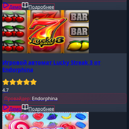
Демо
Подробнее
Игровой автомат Lucky Streak 3 от
Endorphina
4.7
Провайдер:
Endorphina
Демо
Подробнее