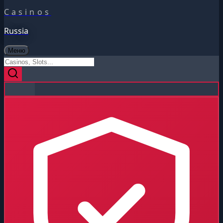
Casinos
Russia
Меню