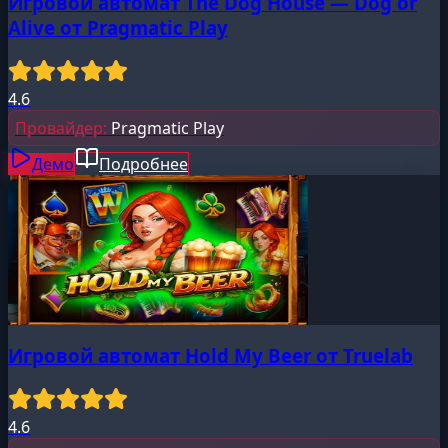
Игровой автомат The Dog House — Dog or
Alive от Pragmatic Play
4.6
Провайдер:
Pragmatic Play
Демо
Подробнее
Игровой автомат Hold My Beer от Truelab
4.6