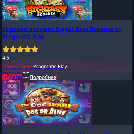
Игровой автомат Bigger Bass Bonanza от
Pragmatic Play
4.6
Провайдер:
Pragmatic Play
Демо
Подробнее