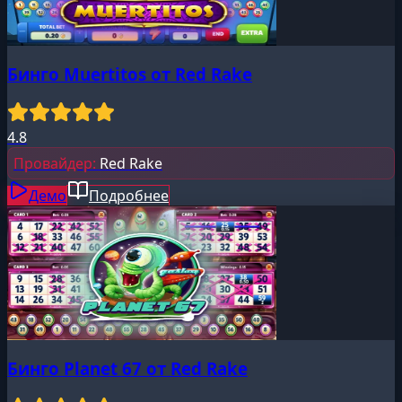
Бинго Muertitos от Red Rake
4.8
Провайдер:
Red Rake
Демо
Подробнее
Бинго Planet 67 от Red Rake