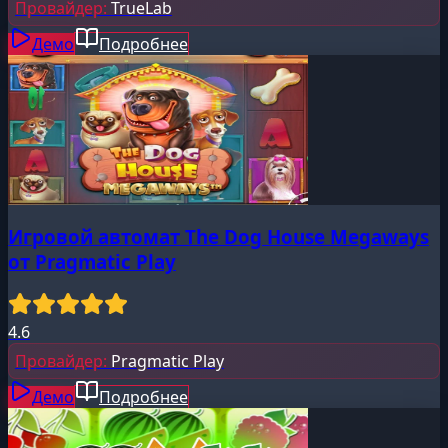
Провайдер:
TrueLab
Демо
Подробнее
Игровой автомат The Dog House Megaways
от Pragmatic Play
4.6
Провайдер:
Pragmatic Play
Демо
Подробнее