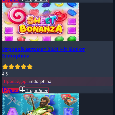
Игровой автомат 2021 Hit Slot от
Endorphina
4.6
Провайдер:
Endorphina
Демо
Подробнее