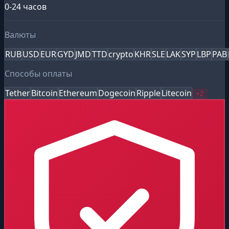
0-24 часов
Валюты
RUB
USD
EUR
GYD
JMD
TTD
crypto
KHR
SLE
LAK
SYP
LBP
PAB
Способы оплаты
Tether
Bitcoin
Ethereum
Dogecoin
Ripple
Litecoin
+
2