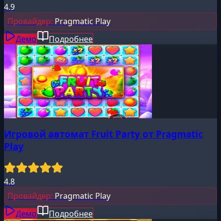
4.9
Провайдер:
Pragmatic Play
Демо
Подробнее
Игровой автомат Fruit Party от Pragmatic
Play
4.8
Провайдер:
Pragmatic Play
Демо
Подробнее