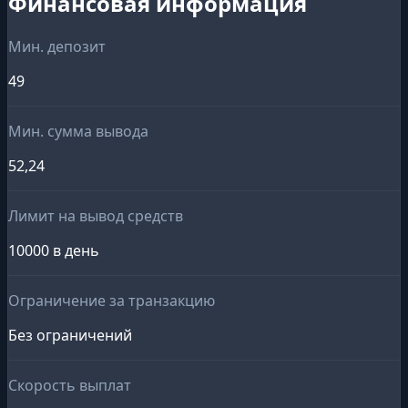
Финансовая информация
Мин. депозит
49
Мин. сумма вывода
52,24
Лимит на вывод средств
10000 в день
Ограничение за транзакцию
Без ограничений
Скорость выплат