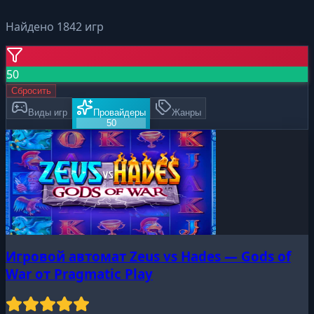
Найдено
1842
игр
50
Сбросить
Виды игр
Провайдеры
Жанры
50
Игровой автомат Zeus vs Hades — Gods of
War от Pragmatic Play