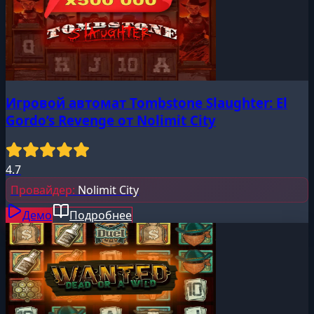
Игровой автомат Tombstone Slaughter: El
Gordo’s Revenge от Nolimit City
4.7
Провайдер:
Nolimit City
Демо
Подробнее