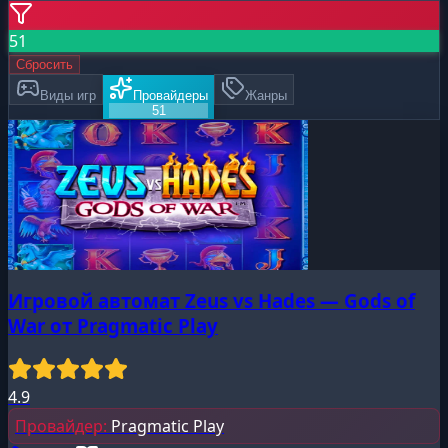
51
Сбросить
Виды игр
Провайдеры
Жанры
51
Игровой автомат Zeus vs Hades — Gods of
War от Pragmatic Play
4.9
Провайдер:
Pragmatic Play