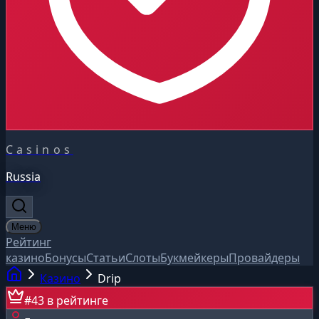
Casinos
Russia
Меню
Рейтинг
казино
Бонусы
Статьи
Слоты
Букмейкеры
Провайдеры
Казино
Drip
#
43
в рейтинге