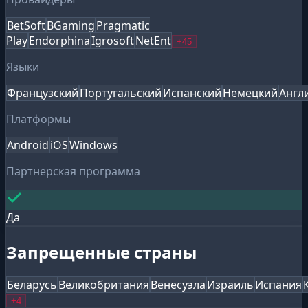
BetSoft
BGaming
Pragmatic
Play
Endorphina
Igrosoft
NetEnt
+
45
Языки
Французский
Португальский
Испанский
Немецкий
Англ
Платформы
Android
iOS
Windows
Партнерская программа
Да
Запрещенные страны
Беларусь
Великобритания
Венесуэла
Израиль
Испания
+
4