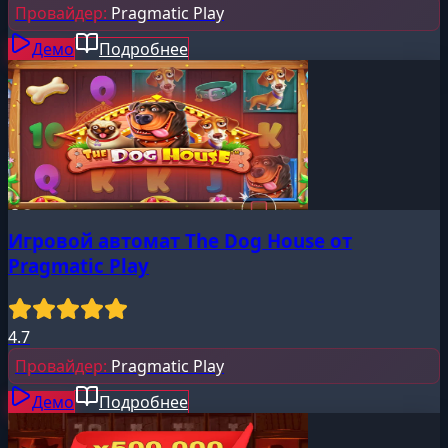
Провайдер:
Pragmatic Play
Демо
Подробнее
Игровой автомат The Dog House от
Pragmatic Play
4.7
Провайдер:
Pragmatic Play
Демо
Подробнее