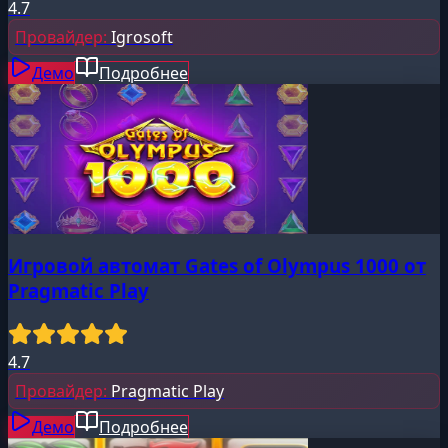
4.7
Провайдер:
Igrosoft
Демо
Подробнее
Игровой автомат Gates of Olympus 1000 от
Pragmatic Play
4.7
Провайдер:
Pragmatic Play
Демо
Подробнее