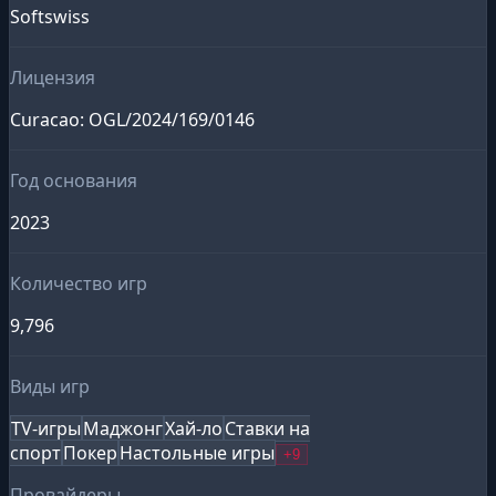
Softswiss
Лицензия
Curacao: OGL/2024/169/0146
Год основания
2023
Количество игр
9,796
Виды игр
TV-игры
Маджонг
Хай-ло
Ставки на
спорт
Покер
Настольные игры
+
9
Провайдеры