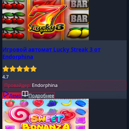
Игровой автомат Lucky Streak 3 от
Endorphina
4.7
Провайдер:
Endorphina
Демо
Подробнее