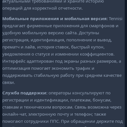
актуальными требованиями и храните историю
операций для корректной отчетности.
Мобильные приложения и мобильная версия:
Tennisi
предлагает фирменные приложения для смартфонов и
удобную мобильную версию сайта. Доступны
регистрация, идентификация, пополнение и вывод,
прематч и лайв, история ставок, быстрый купон,
уведомления о статусе и изменении коэффициентов.
Интерфейс адаптирован под экраны разных размеров, а
оптимизация помогает экономить трафик и
поддерживать стабильную работу при среднем качестве
связи.
Служба поддержки:
операторы консультируют по
регистрации и идентификации, платежам, бонусам,
ставкам и техническим вопросам. Связь возможна через
онлайн‑чат, электронную почту и телефон; также
помогают сотрудники ППС. При обращении держите под