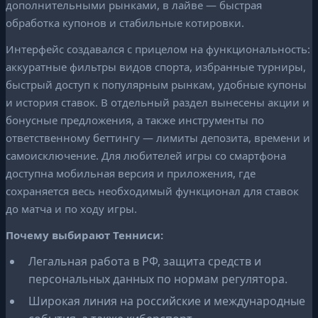
дополнительными рынками, в лайве — быстрая
обработка купонов и стабильные котировки.
Интерфейс создавался с прицелом на функциональность:
аккуратные фильтры видов спорта, избранные турниры,
быстрый доступ к популярным рынкам, удобные купоны
и история ставок. В отдельный раздел вынесены акции и
бонусные предложения, а также инструменты по
ответственному беттингу — лимиты депозита, времени и
самоисключение. Для любителей игры со смартфона
доступна мобильная версия и приложения, где
сохраняется весь необходимый функционал для ставок
до матча и по ходу игры.
Почему выбирают Тенниси:
Легальная работа в РФ, защита средств и
персональных данных по нормам регулятора.
Широкая линия на российские и международные