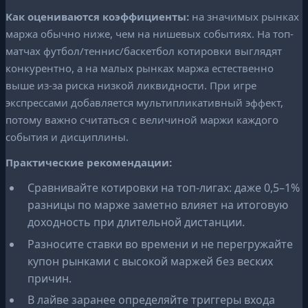
Как оцениваются коэффициенты:
на значимых рынках
маржа обычно ниже, чем на нишевых событиях. На топ-
матчах футбол/теннис/баскетбол котировки выглядят
конкурентно, а на малых рынках маржа естественно
выше из-за риска низкой ликвидности. При игре
экспрессами добавляется мультипликативный эффект,
потому важно считаться с величиной маржи каждого
события и дисциплины.
Практические рекомендации:
Сравнивайте котировки на топ-лигах: даже 0,5–1%
разницы по марже заметно влияет на итоговую
доходность при длительной дистанции.
Разносите ставки во времени и не перегружайте
купон рынками с высокой маржей без веских
причин.
В лайве заранее определяйте триггеры входа