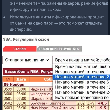
(изменение темпа, замены лидеров, ранние фолы)
и фиксируйте план выхода.
Используйте лимиты и фиксированный процент
от банка на одно пари — это поможет сгладить
дисперсию.