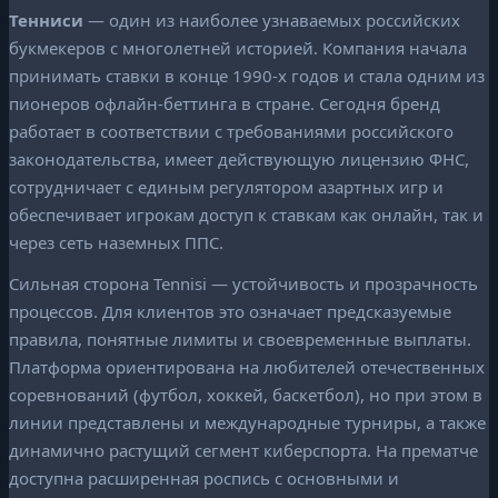
Тенниси
— один из наиболее узнаваемых российских
букмекеров с многолетней историей. Компания начала
принимать ставки в конце 1990‑х годов и стала одним из
пионеров офлайн-беттинга в стране. Сегодня бренд
работает в соответствии с требованиями российского
законодательства, имеет действующую лицензию ФНС,
сотрудничает с единым регулятором азартных игр и
обеспечивает игрокам доступ к ставкам как онлайн, так и
через сеть наземных ППС.
Сильная сторона Tennisi — устойчивость и прозрачность
процессов. Для клиентов это означает предсказуемые
правила, понятные лимиты и своевременные выплаты.
Платформа ориентирована на любителей отечественных
соревнований (футбол, хоккей, баскетбол), но при этом в
линии представлены и международные турниры, а также
динамично растущий сегмент киберспорта. На прематче
доступна расширенная роспись с основными и