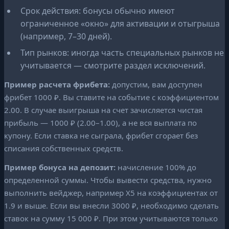
Срок действия: бонусы обычно имеют
ограниченное «окно» для активации и отыгрыша
(например, 7–30 дней).
Тип рынков: иногда часть специальных рынков не
учитывается — смотрите раздел исключений.
Пример расчета фрибета:
допустим, вам доступен
фрибет 1000 ₽. Вы ставите на событие с коэффициентом
2.00. В случае выигрыша на счет зачисляется чистая
прибыль — 1000 ₽ (2.00–1.00), а не вся выплата по
купону. Если ставка не сыграла, фрибет сгорает без
списания собственных средств.
Пример бонуса на депозит:
начисление 100% до
определенной суммы. Чтобы вывести средства, нужно
выполнить вейджер, например X5 на коэффициентах от
1.9 и выше. Если вы внесли 3000 ₽, необходимо сделать
ставок на сумму 15 000 ₽. При этом учитываются только