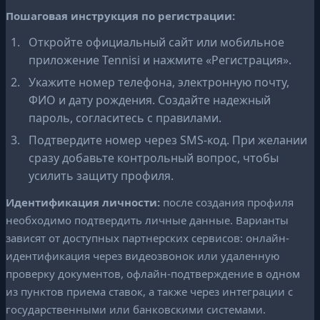
Пошаговая инструкция по регистрации:
Откройте официальный сайт или мобильное
приложение Tennisi и нажмите «Регистрация».
Укажите номер телефона, электронную почту,
ФИО и дату рождения. Создайте надежный
пароль, согласитесь с правилами.
Подтвердите номер через SMS-код. При желании
сразу добавьте контрольный вопрос, чтобы
усилить защиту профиля.
Идентификация личности:
после создания профиля
необходимо подтвердить личные данные. Варианты
зависят от доступных партнерских сервисов: онлайн-
идентификация через видеозвонок или удаленную
проверку документов, офлайн-подтверждение в одном
из пунктов приема ставок, а также через интеграции с
государственными или банковскими системами.