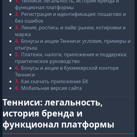
1
.
Тенниси: легальность, история бренда и
функционал платформы
2
.
Регистрация и идентификация: пошагово и
без ошибок
3
.
Линия, роспись и лайв: рынки, котировки и
маржа
4
.
Бонусы и акции Тенниси: условия, примеры и
отыгрыш
5
.
Платежи, налоги, приложения и поддержка:
практическое руководство
6
.
Бонусы и акции в букмекерской конторе
Тенниси
7
.
Как скачать приложение БК
8
.
Мобильная версия сайта
Тенниси: легальность,
история бренда и
функционал платформы