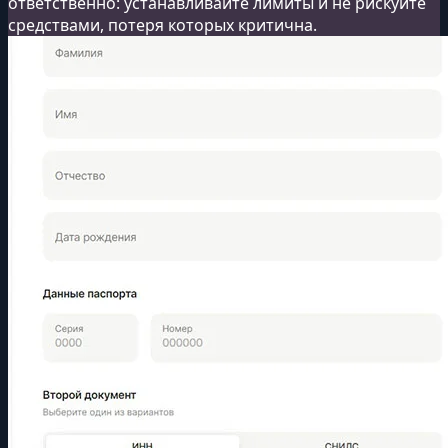
ответственно: устанавливайте лимиты и не рискуйте
средствами, потеря которых критична.