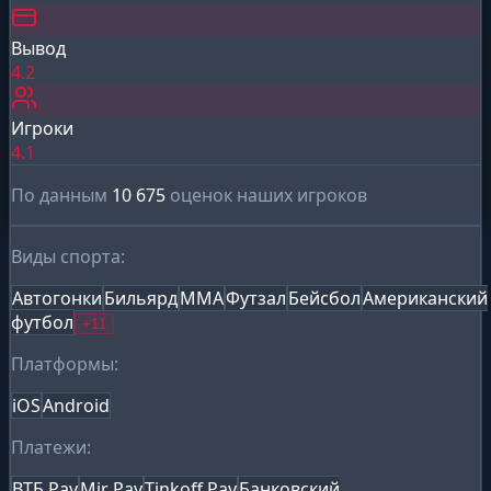
Вывод
4.2
Игроки
4.1
По данным
10 675
оценок наших игроков
Виды спорта:
Автогонки
Бильярд
ММА
Футзал
Бейсбол
Американский
футбол
+
11
Платформы:
iOS
Android
Платежи:
ВТБ Pay
Mir Pay
Tinkoff Pay
Банковский