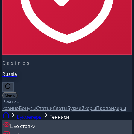
Casinos
Russia
Меню
Рейтинг
казино
Бонусы
Статьи
Слоты
Букмейкеры
Провайдеры
Букмекеры
Тенниси
Live ставки