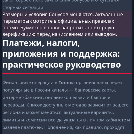
спорных ситуаций.
Размеры и условия бонусов меняются. Актуальные
параметры смотрите в официальных правилах
промо. Букмекер вправе запросить повторную
верификацию перед начислением или выводом.
Платежи, налоги,
приложения и поддержка:
практическое руководство
Финансовые операции в
Tennisi
организованы через
популярные в России каналы — банковские карты,
интернет-банкинг, онлайн‑кошельки и быстрые
переводы. Список доступных методов зависит от вашего
региона и может меняться: актуальные варианты,
лимиты и комиссии всегда указаны в личном кабинете и
разделе платежей. Пополнения, как правило, проходят