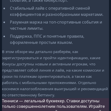
события, а также киберспорт.
Стабильный лайв с оперативной сменой
коэффициентов и разнообразными маркетами.
Разумная маржа на топ-спортивные события и
честные лимиты.
Поддержка, ППС и понятные правила,
оформленные простым языком.
В этом обзоре мы детально разберём, как
зарегистрироваться и пройти идентификацию, какие
бонусы доступны новым и активным игрокам, что
представляет собой линия и лайв, на какие комиссии и
сроки по платежам ориентироваться, а также как
работать с мобильными приложениями. Отдельно
коснемся налогообложения выигрышей и рекомендаций
по ответственному беттингу.
Тенниси — легальный букмекер. Ставки доступны
только совершеннолетним пользователям. Играйте