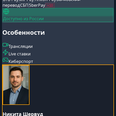
перевод
СБП
SberPay
+
10
Доступно из России
Особенности
Трансляции
Live ставки
Киберспорт
Никита Шервуд