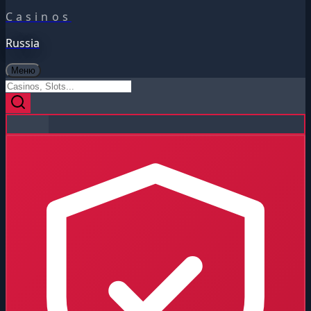
Casinos
Russia
Меню