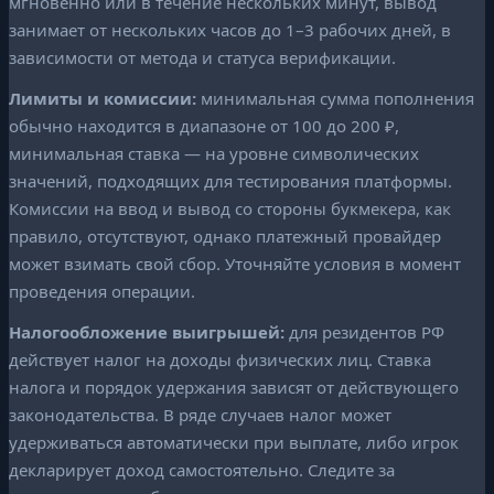
мгновенно или в течение нескольких минут, вывод
занимает от нескольких часов до 1–3 рабочих дней, в
зависимости от метода и статуса верификации.
Лимиты и комиссии:
минимальная сумма пополнения
обычно находится в диапазоне от 100 до 200 ₽,
минимальная ставка — на уровне символических
значений, подходящих для тестирования платформы.
Комиссии на ввод и вывод со стороны букмекера, как
правило, отсутствуют, однако платежный провайдер
может взимать свой сбор. Уточняйте условия в момент
проведения операции.
Налогообложение выигрышей:
для резидентов РФ
действует налог на доходы физических лиц. Ставка
налога и порядок удержания зависят от действующего
законодательства. В ряде случаев налог может
удерживаться автоматически при выплате, либо игрок
декларирует доход самостоятельно. Следите за