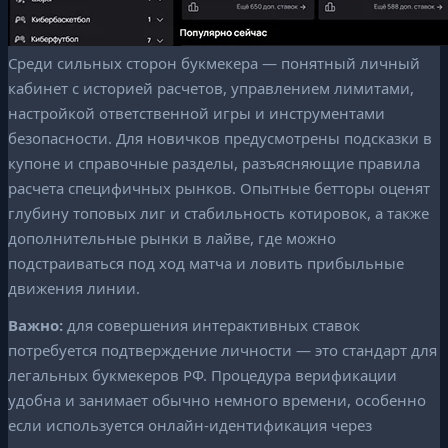
Среди сильных сторон букмекера — понятный личный
кабинет с историей расчетов, управлением лимитами,
настройкой ответственной игры и инструментами
безопасности. Для новичков предусмотрены подсказки в
купоне и справочные разделы, разъясняющие правила
расчета специфичных рынков. Опытные бетторы оценят
глубину топовых лиг и стабильность котировок, а также
дополнительные рынки в лайве, где можно
подстраиваться под ход матча и ловить прибыльные
движения линии.
Важно:
для совершения интерактивных ставок
потребуется подтверждение личности — это стандарт для
легальных букмекеров РФ. Процедура верификации
удобна и занимает обычно немного времени, особенно
если используется онлайн-идентификация через