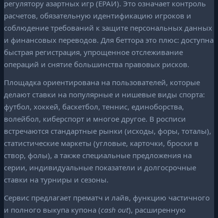
регулятору азартных игр (ЕРАИ). Это означает контроль
расчетов, обязательную идентификацию игроков и
соблюдение требований к защите персональных данных
и финансовых переводов. Для беттора это плюс: доступна
быстрая регистрация, упрощенное отслеживание
операций и снятие большинства правовых рисков.
Площадка ориентирована на пользователей, которые
делают ставки на популярные и нишевые виды спорта:
футбол, хоккей, баскетбол, теннис, единоборства,
волейбол, киберспорт и многое другое. В росписи
встречаются стандартные рынки (исходы, форы, тоталы),
статистические маркеты (угловые, карточки, броски в
створ, фолы), а также специальные предложения на
серии, индивидуальные показатели и долгосрочные
ставки на турниры и сезоны.
Сервис предлагает прематч и лайв, функцию частичного
и полного выкупа купона (
cash out
), расширенную