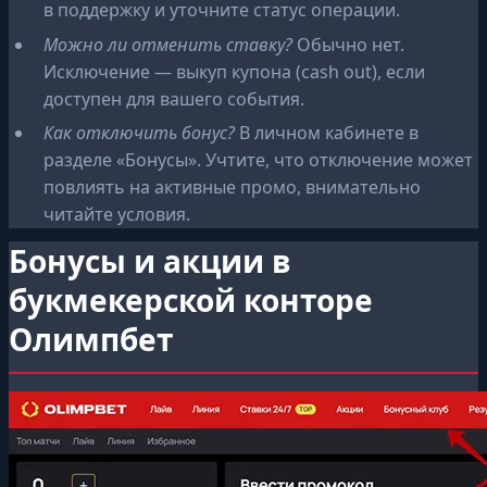
в поддержку и уточните статус операции.
Можно ли отменить ставку?
Обычно нет.
Исключение — выкуп купона (cash out), если
доступен для вашего события.
Как отключить бонус?
В личном кабинете в
разделе «Бонусы». Учтите, что отключение может
повлиять на активные промо, внимательно
читайте условия.
Бонусы и акции в
букмекерской конторе
Олимпбет