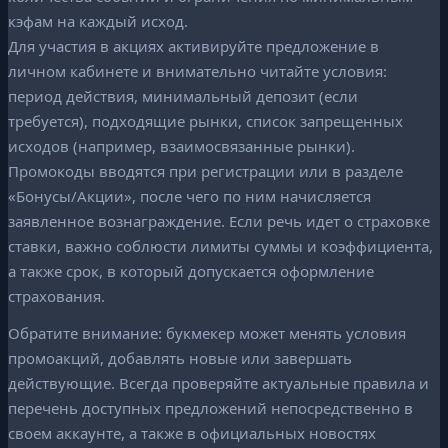
кэфам на каждый исход.
Для участия в акциях активируйте предложение в
личном кабинете и внимательно читайте условия:
период действия, минимальный депозит (если
требуется), подходящие рынки, список запрещенных
исходов (например, взаимосвязанные рынки).
Промокоды вводятся при регистрации или в разделе
«Бонусы/Акции», после чего по ним начисляется
заявленное вознаграждение. Если речь идет о страховке
ставки, важно соблюсти лимиты суммы и коэффициента,
а также срок, в который допускается оформление
страхования.
Обратите внимание: букмекер может менять условия
промоакций, добавлять новые или завершать
действующие. Всегда проверяйте актуальные правила и
перечень доступных предложений непосредственно в
своем аккаунте, а также в официальных новостях