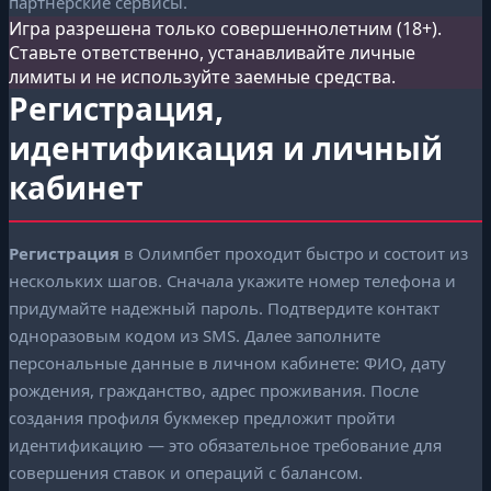
партнерские сервисы.
Игра разрешена только совершеннолетним (18+).
Ставьте ответственно, устанавливайте личные
лимиты и не используйте заемные средства.
Регистрация,
идентификация и личный
кабинет
Регистрация
в Олимпбет проходит быстро и состоит из
нескольких шагов. Сначала укажите номер телефона и
придумайте надежный пароль. Подтвердите контакт
одноразовым кодом из SMS. Далее заполните
персональные данные в личном кабинете: ФИО, дату
рождения, гражданство, адрес проживания. После
создания профиля букмекер предложит пройти
идентификацию — это обязательное требование для
совершения ставок и операций с балансом.