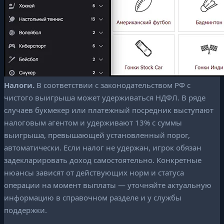
Налоги.
В соответствии с законодательством РФ с
чистого выигрыша может удерживаться НДФЛ. В ряде
случаев букмекер или платежный посредник выступают
налоговым агентом и удерживают 13% с суммы
выигрыша, превышающей установленный порог,
автоматически. Если налог не удержан, игрок обязан
задекларировать доход самостоятельно. Конкретные
нюансы зависят от действующих норм и статуса
операции на момент выплаты — уточняйте актуальную
информацию в справочном разделе и у службы
поддержки.