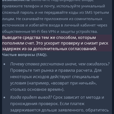
привяжите телефон и почту, используйте уникальный
сложный пароль и не передавайте коды из SMS третьим
лицам. Не скачивайте приложения из сомнительных
источников и избегайте входа в личный кабинет через
общественные Wi‑Fi без VPN и защиты устройства.
Выводите средства тем же способом, которым
пополняли счет. Это ускорит проверку и снизит риск
задержек из-за дополнительных согласований.
Частые вопросы (FAQ).
Почему ставка рассчитана иначе, чем ожидалось?
Проверьте тип рынка и правила расчета. Для
некоторых исходов действуют специальные
условия (например, «возврат при ничьей»,
«только основное время»).
Когда придет вывод?
Срок зависит от метода и
прохождения проверок. Если платеж
задерживается дольше заявленного, обратитесь