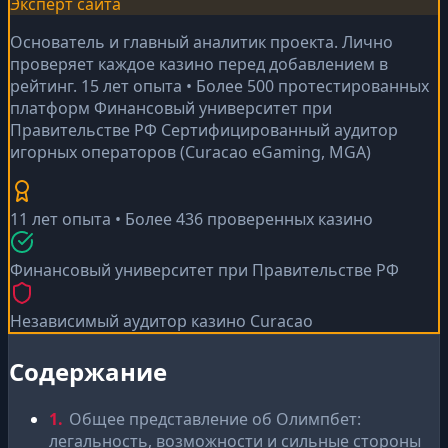
Эксперт сайта
Основатель и главный аналитик проекта. Лично
проверяет каждое казино перед добавлением в
рейтинг. 15 лет опыта • Более 500 протестированных
платформ Финансовый университет при
Правительстве РФ Сертифицированный аудитор
игорных операторов (Curacao eGaming, MGA)
11 лет опыта • Более 436 проверенных казино
Финансовый университет при Правительстве РФ
Независимый аудитор казино Curacao
Содержание
1
.
Общее представление об Олимпбет:
легальность, возможности и сильные стороны