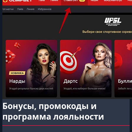
Бонусы, промокоды и
программа лояльности