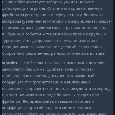
В Олимпбет действует набор акций для новых и
действующих игроков. Обычно это приветственные
фрибеты за регистрацию и первую ставку, бонусы за
экспрессы (увеличение итогового коэффициента), кешбэк
по результатам недели/месяца, страхование купона на
выбранные события и тематические промо к крупным
турнирам. Иногда добавляются миссии и квесты с
поощрениями за выполнение условий: серия ставок,
оборот на определенных рынках, активность в лайве.
Фрибет
— это бесплатная ставка, выигрыш с которой
зачисляется без суммы фрибета (только «чистая»
прибыль). Как правило, доступен минимальный
коэффициент и срок активации.
Кешбэк
чаще
выражается в процентах от чистого результата за период
и может начисляться в виде бонусных средств или
фрибетов.
Экспресс-бонус
повышает итоговый
коэффициент при соблюдении минимального
количества событий и ограничения по минимальным