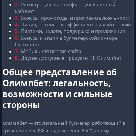
2
.
Регистрация, идентификация и личный
кабинет
3
.
Бонусы, промокоды и программа лояльности
4
.
Линия, роспись, коэффициенты и лайв-ставки
5
.
Платежи, налоги, поддержка и приложения
6
.
Бонусы и акции в букмекерской конторе
Олимпбет
7
.
Мобильная версия сайта
8
.
Другие доступные продукты БК Олимпбет
Общее представление об
Олимпбет: легальность,
возможности и сильные
стороны
Олимпбет
— это легальный букмекер, работающий в
правовом поле РФ и подключенный к Единому