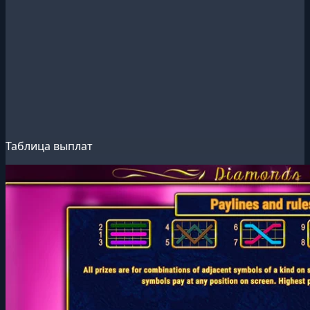
Таблица выплат