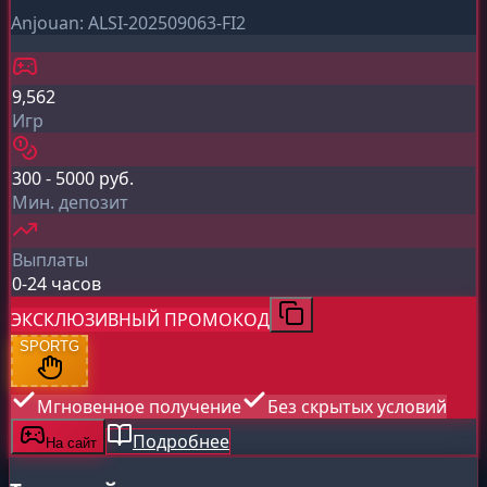
Anjouan: ALSI-202509063-FI2
9,562
Игр
300 - 5000
руб.
Мин. депозит
Выплаты
0-24 часов
ЭКСКЛЮЗИВНЫЙ ПРОМОКОД
SPORTG
Мгновенное получение
Без скрытых условий
Подробнее
На сайт