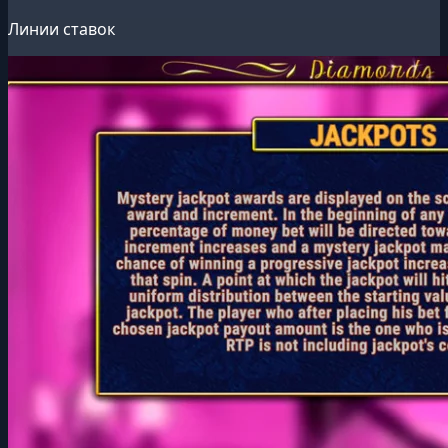
Линии ставок