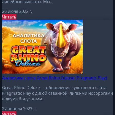
линейные выплаты. Мы...
26 июля 2022 г.
Читать
Аналитика слота Great Rhino Deluxe (Pragmatic Play)
Great Rhino Deluxe — обновление культового слота
Pragmatic Play с дикой саванной, липкими носорогами
и двумя бонусными...
27 апреля 2023 г.
Читать