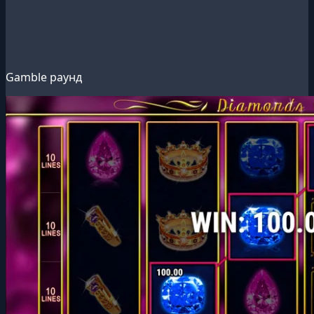
Gamble раунд