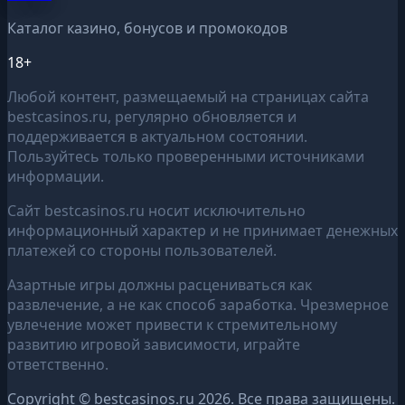
Каталог казино, бонусов и промокодов
18+
Любой контент, размещаемый на страницах сайта
bestcasinos.ru
, регулярно обновляется и
поддерживается в актуальном состоянии.
Пользуйтесь только проверенными источниками
информации.
Сайт
bestcasinos.ru
носит исключительно
информационный характер и не принимает денежных
платежей со стороны пользователей.
Азартные игры должны расцениваться как
развлечение, а не как способ заработка. Чрезмерное
увлечение может привести к стремительному
развитию игровой зависимости, играйте
ответственно.
Copyright ©
bestcasinos.ru
2026
. Все права защищены.