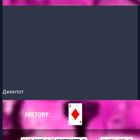
Джекпот