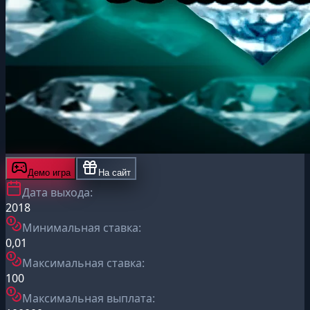
Демо игра
На сайт
Дата выхода
:
2018
Минимальная ставка
:
0,01
Максимальная ставка
:
100
Максимальная выплата
: