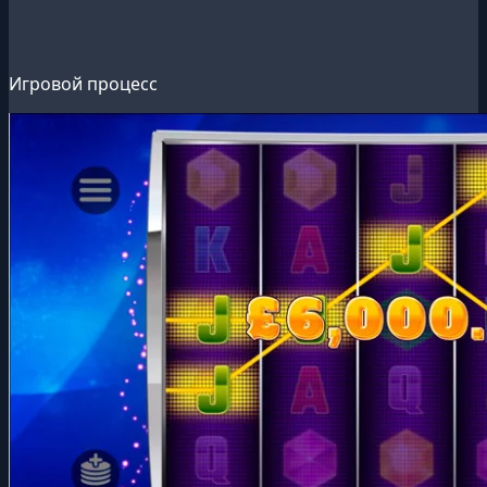
Игровой процесс