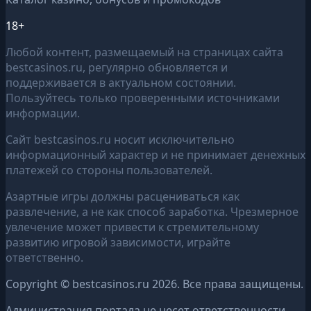
18+
Любой контент, размещаемый на страницах сайта
bestcasinos.ru
, регулярно обновляется и
поддерживается в актуальном состоянии.
Пользуйтесь только проверенными источниками
информации.
Сайт
bestcasinos.ru
носит исключительно
информационный характер и не принимает денежных
платежей со стороны пользователей.
Азартные игры должны расцениваться как
развлечение, а не как способ заработка. Чрезмерное
увлечение может привести к стремительному
развитию игровой зависимости, играйте
ответственно.
Copyright ©
bestcasinos.ru
2026
. Все права защищены.
Администрация портала не несет ответственности