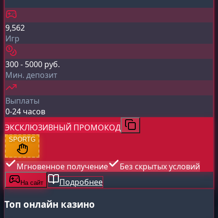
9,562
Игр
300 - 5000
руб.
Мин. депозит
Выплаты
0-24 часов
ЭКСКЛЮЗИВНЫЙ ПРОМОКОД
SPORTG
Мгновенное получение
Без скрытых условий
Подробнее
На сайт
Топ онлайн казино