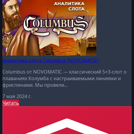
Аналитика слота Columbus (NOVOMATIC)
Columbus от NOVOMATIC — классический 5×3-слот о
плаваниях Колумба с настраиваемыми линиями и
фриспинами. Мы провели...
7 мая 2024 г.
Читать