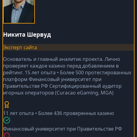
Никита Шервуд
Эксперт сайта
Основатель и главный аналитик проекта. Лично
проверяет каждое казино перед добавлением в
рейтинг. 15 лет опыта • Более 500 протестированных
платформ Финансовый университет при
Правительстве РФ Сертифицированный аудитор
игорных операторов (Curacao eGaming, MGA)
11 лет опыта • Более 436 проверенных казино
Финансовый университет при Правительстве РФ