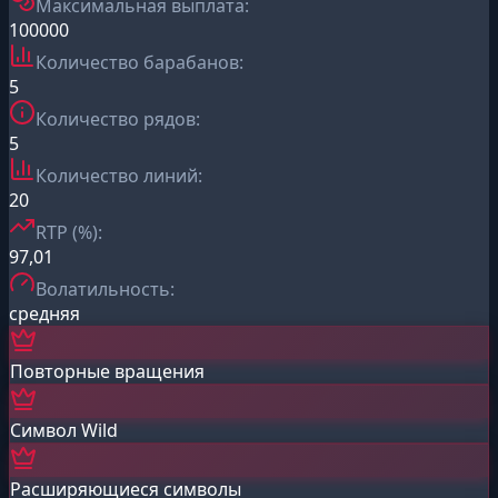
Максимальная выплата
:
100000
Количество барабанов
:
5
Количество рядов
:
5
Количество линий
:
20
RTP (%)
:
97,01
Волатильность
:
средняя
Повторные вращения
Символ Wild
Расширяющиеся символы