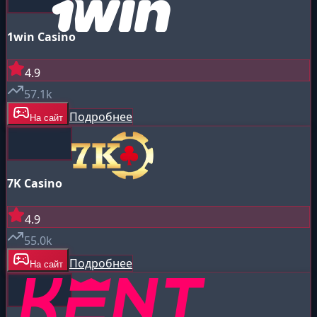
1win Casino
4.9
57.1k
Подробнее
На сайт
7K Casino
4.9
55.0k
Подробнее
На сайт