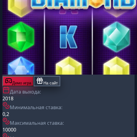
Демо игра
На сайт
Дата выхода
:
2018
Минимальная ставка
:
0,2
Максимальная ставка
:
10000