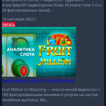
атмосферой гладиаторских боёв. Игровое поле 5×3 и
20 фиксированных линий,...
19 сентября 2023 г.
Читать
Аналитика слота Fruit Million (BGaming)
Fruit Million от BGaming — классический видеослот с
100 фиксированными линиями и упором на частые
линейные выплаты. Мы...