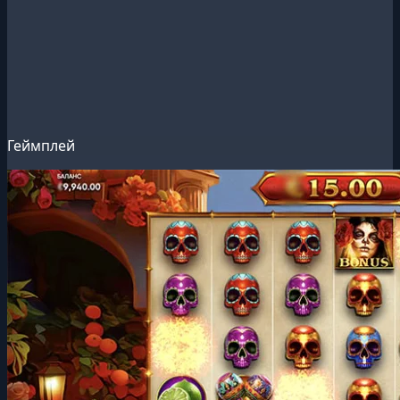
Геймплей