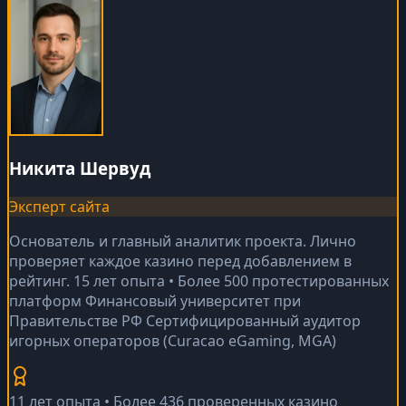
Никита Шервуд
Эксперт сайта
Основатель и главный аналитик проекта. Лично
проверяет каждое казино перед добавлением в
рейтинг. 15 лет опыта • Более 500 протестированных
платформ Финансовый университет при
Правительстве РФ Сертифицированный аудитор
игорных операторов (Curacao eGaming, MGA)
11 лет опыта • Более 436 проверенных казино