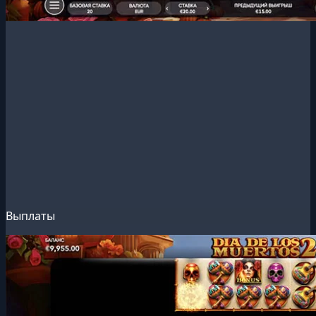
Выплаты