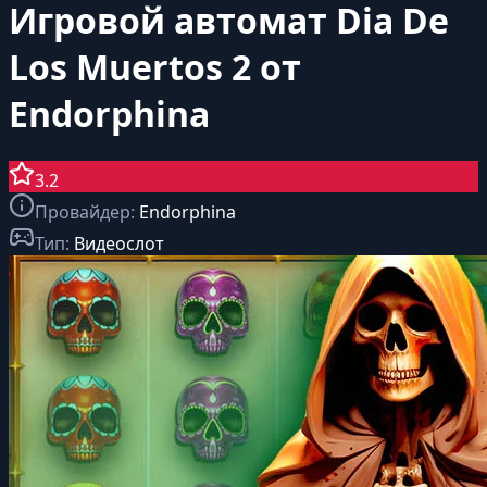
Игровой автомат Dia De
Los Muertos 2 от
Endorphina
3.2
Провайдер:
Endorphina
Тип:
Видеослот