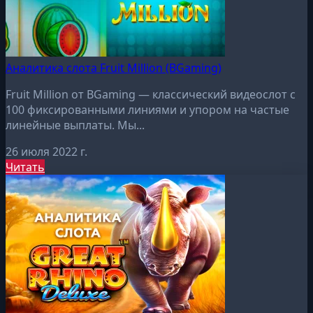
Аналитика слота Fruit Million (BGaming)
Fruit Million от BGaming — классический видеослот с
100 фиксированными линиями и упором на частые
линейные выплаты. Мы...
26 июля 2022 г.
Читать