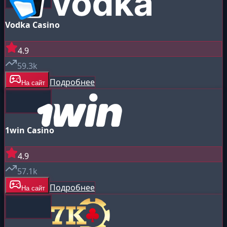
Vodka Casino
4.9
59.3k
Подробнее
На сайт
1win Casino
4.9
57.1k
Подробнее
На сайт