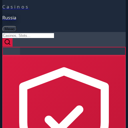
Casinos
Russia
Меню