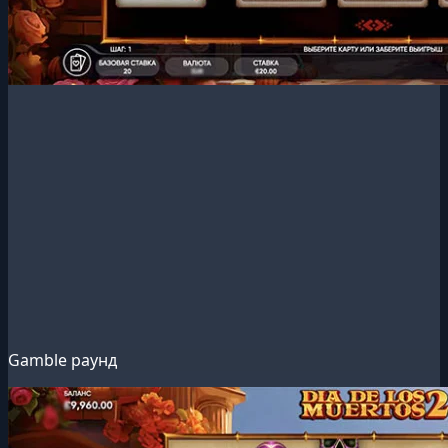
Gamble раунд