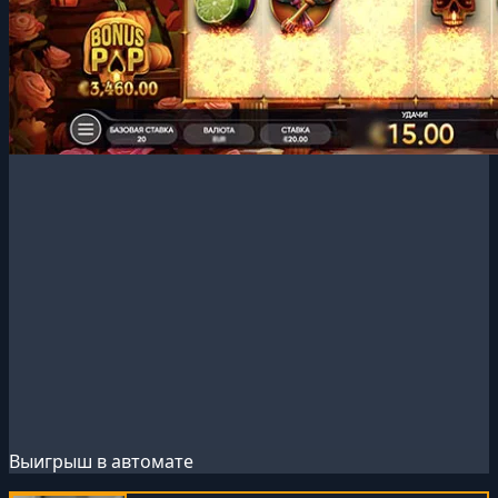
Выигрыш в автомате