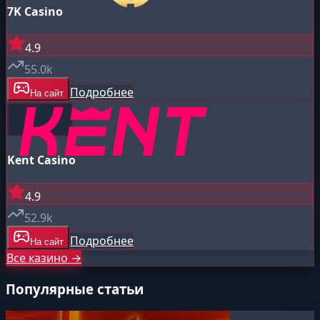
7K Casino
4.9
55.0k
Подробнее
На сайт
Kent Casino
4.9
52.9k
Подробнее
На сайт
Все казино →
Популярные статьи