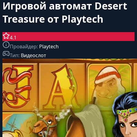
Игровой автомат Desert
Treasure от Playtech
4.1
Провайдер:
Playtech
Тип:
Видеослот