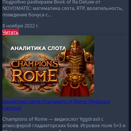
Подробно разбираем Book of Ra Deluxe от
NOVOMATIC: математика слота, RTP, волатильность,
поведение бонуса с...
8 ноября 2022 г.
Читать
Аналитика слота Champions of Rome (Yggdrasil
Gaming)
Champions of Rome — видеослот Yggdrasil с
атмосферой гладиаторских боёв. Игровое поле 5×3 и