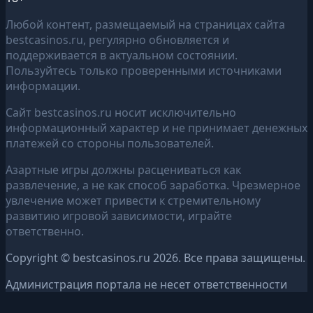
Любой контент, размещаемый на страницах сайта
bestcasinos.ru
, регулярно обновляется и
поддерживается в актуальном состоянии.
Пользуйтесь только проверенными источниками
информации.
Сайт
bestcasinos.ru
носит исключительно
информационный характер и не принимает денежных
платежей со стороны пользователей.
Азартные игры должны расцениваться как
развлечение, а не как способ заработка. Чрезмерное
увлечение может привести к стремительному
развитию игровой зависимости, играйте
ответственно.
Copyright ©
bestcasinos.ru
2026
. Все права защищены.
Администрация портала не несет ответственности