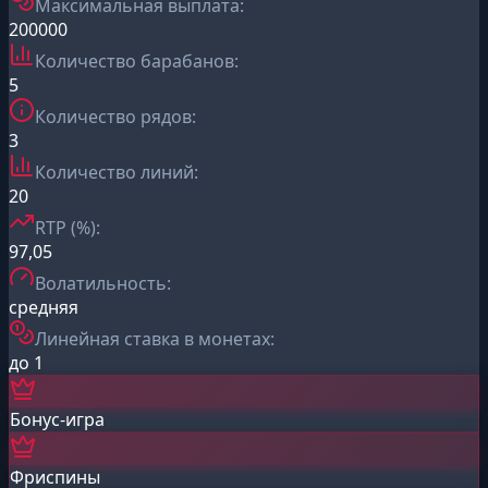
Максимальная выплата
:
200000
Количество барабанов
:
5
Количество рядов
:
3
Количество линий
:
20
RTP (%)
:
97,05
Волатильность
:
средняя
Линейная ставка в монетах
:
до 1
Бонус-игра
Фриспины