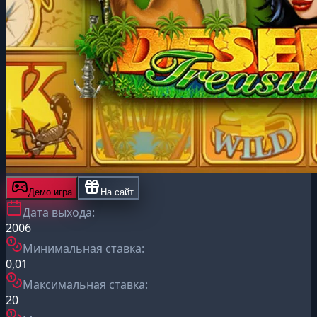
Демо игра
На сайт
Дата выхода
:
2006
Минимальная ставка
:
0,01
Максимальная ставка
:
20