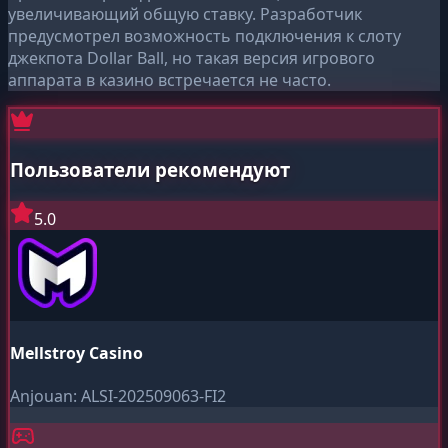
увеличивающий общую ставку. Разработчик
предусмотрел возможность подключения к слоту
джекпота Dollar Ball, но такая версия игрового
аппарата в казино встречается не часто.
Пользователи рекомендуют
5.0
Mellstroy Casino
Anjouan: ALSI-202509063-FI2