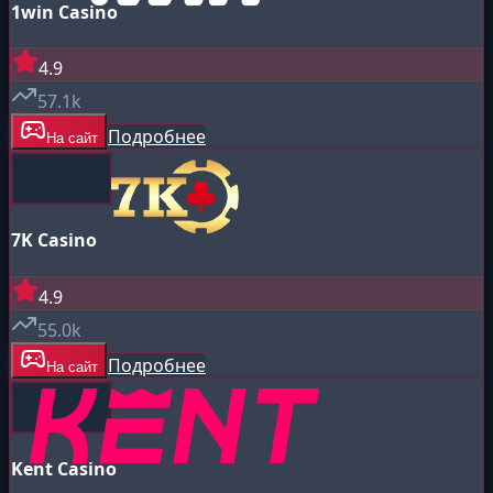
1win Casino
4.9
57.1k
Подробнее
На сайт
7K Casino
4.9
55.0k
Подробнее
На сайт
Kent Casino