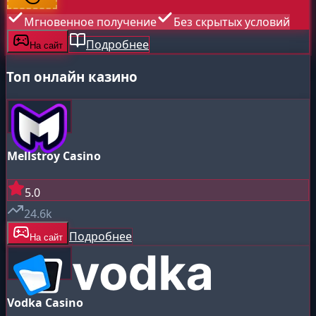
Мгновенное получение
Без скрытых условий
Подробнее
На сайт
Топ онлайн казино
Mellstroy Casino
5.0
24.6k
Подробнее
На сайт
Vodka Casino