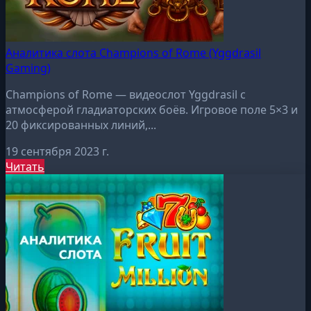
Аналитика слота Champions of Rome (Yggdrasil
Gaming)
Champions of Rome — видеослот Yggdrasil с
атмосферой гладиаторских боёв. Игровое поле 5×3 и
20 фиксированных линий,...
19 сентября 2023 г.
Читать