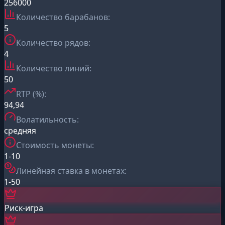
256000
Количество барабанов
:
5
Количество рядов
:
4
Количество линий
:
50
RTP (%)
:
94,94
Волатильность
:
средняя
Стоимость монеты
:
1-10
Линейная ставка в монетах
:
1-50
Риск-игра