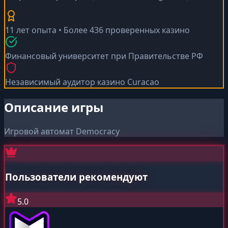
11 лет опыта • Более 436 проверенных казино
Финансовый университет при Правительстве РФ
Независимый аудитор казино Curacao
Описание игры
Игровой автомат Democracy
Пользователи рекомендуют
5.0