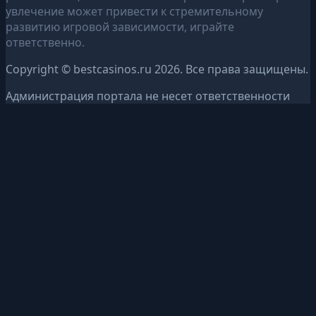
увлечение может привести к стремительному
развитию игровой зависимости, играйте
ответственно.
Copyright ©
bestcasinos.ru
2026
. Все права защищены.
Администрация портала не несет ответственности