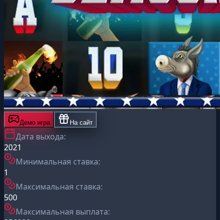
Демо игра
На сайт
Дата выхода
:
2021
Минимальная ставка
:
1
Максимальная ставка
:
500
Максимальная выплата
: