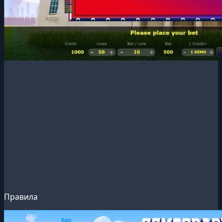
Правила