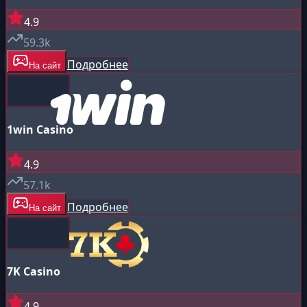
4.9
59.3k
Подробнее
На сайт
1win Casino
4.9
57.1k
Подробнее
На сайт
7K Casino
4.9