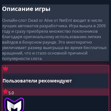
Описание игры
Онлайн-слот Dead or Alive от NetEnt входит в число
лучших автоматов разработчика. Игра вышла в 2009
году и сразу приобрела множество поклонников
благодаря оригинальному использованию липких
вайлдов в бонусном раунде. Это многократно
увеличивает размер выигрыша во время бесплатных
вращений, что и стало основной причиной
популярности слота.
Пользователи рекомендуют
5.0