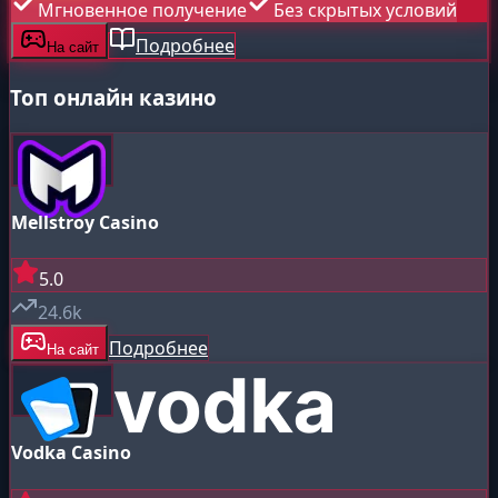
Мгновенное получение
Без скрытых условий
Подробнее
На сайт
Топ онлайн казино
Mellstroy Casino
5.0
24.6k
Подробнее
На сайт
Vodka Casino