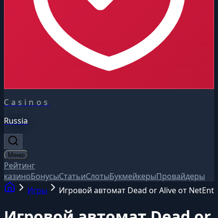
Casinos
Russia
Меню
Рейтинг
казино
Бонусы
Статьи
Слоты
Букмейкеры
Провайдеры
Игры
Игровой автомат Dead or Alive от NetEnt
Игровой автомат Dead or