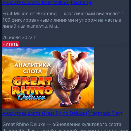
Аналитика слота Fruit Million (BGaming)
Fruit Million от BGaming — классический видеослот с
100 фиксированными линиями и упором на частые
линейные выплаты. Мы...
26 июля 2022 г.
Читать
Аналитика слота Great Rhino Deluxe (Pragmatic Play)
Great Rhino Deluxe — обновление культового слота
Pragmatic Play с дикой саванной, липкими носорогами