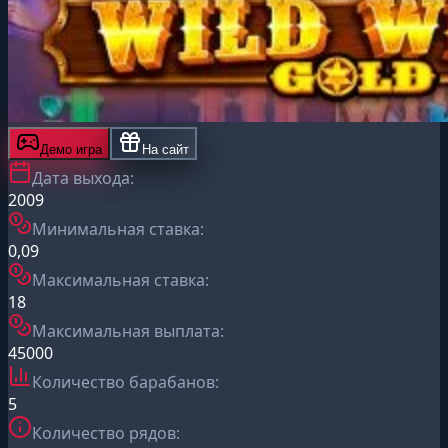
Демо игра
На сайт
Дата выхода
:
2009
Минимальная ставка
:
0,09
Максимальная ставка
:
18
Максимальная выплата
:
45000
Количество барабанов
:
5
Количество рядов
: