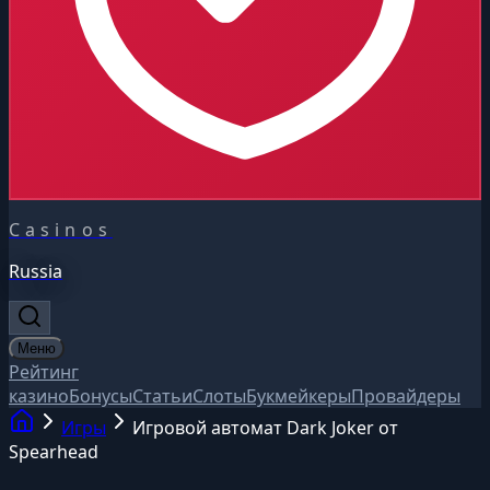
Casinos
Russia
Меню
Рейтинг
казино
Бонусы
Статьи
Слоты
Букмейкеры
Провайдеры
Игры
Игровой автомат Dark Joker от
Spearhead