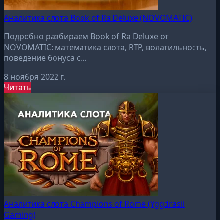
Аналитика слота Book of Ra Deluxe (NOVOMATIC)
Подробно разбираем Book of Ra Deluxe от
NOVOMATIC: математика слота, RTP, волатильность,
поведение бонуса с...
8 ноября 2022 г.
Читать
Аналитика слота Champions of Rome (Yggdrasil
Gaming)