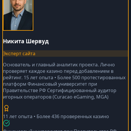
Никита Шервуд
Эксперт сайта
Основатель и главный аналитик проекта. Лично
проверяет каждое казино перед добавлением в
рейтинг. 15 лет опыта • Более 500 протестированных
платформ Финансовый университет при
Правительстве РФ Сертифицированный аудитор
игорных операторов (Curacao eGaming, MGA)
11 лет опыта • Более 436 проверенных казино