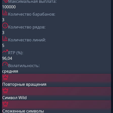
Максимальная выплата
:
100000
Количество барабанов
:
3
Количество рядов
:
3
Количество линий
:
5
RTP (%)
:
96,04
Волатильность
:
средняя
Повторные вращения
Символ Wild
Сложенные символы