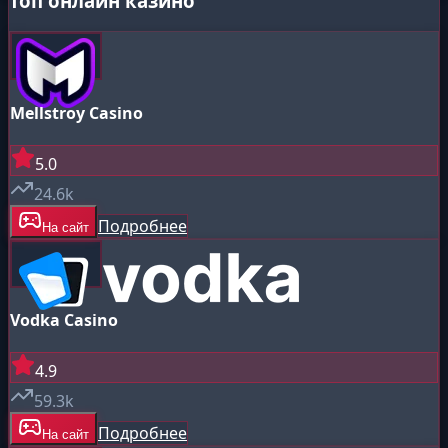
Топ онлайн казино
Mellstroy Casino
5.0
24.6k
Подробнее
На сайт
Vodka Casino
4.9
59.3k
Подробнее
На сайт