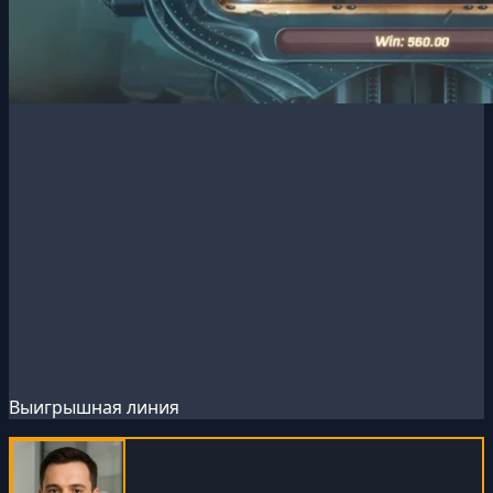
Выигрышная линия