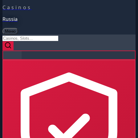
Casinos
Russia
Меню