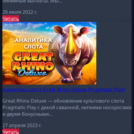
линейные выплаты. Мы...
26 июля 2022 г.
Читать
Аналитика слота Great Rhino Deluxe (Pragmatic Play)
Great Rhino Deluxe — обновление культового слота
Pragmatic Play с дикой саванной, липкими носорогами
и двумя бонусными...
27 апреля 2023 г.
Читать