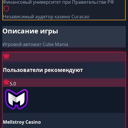
Финансовый университет при Правительстве РФ
Независимый аудитор казино Curacao
Описание игры
Игровой автомат Cube Mania
Пользователи рекомендуют
5.0
Mellstroy Casino