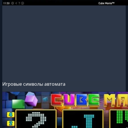
Игровые символы автомата