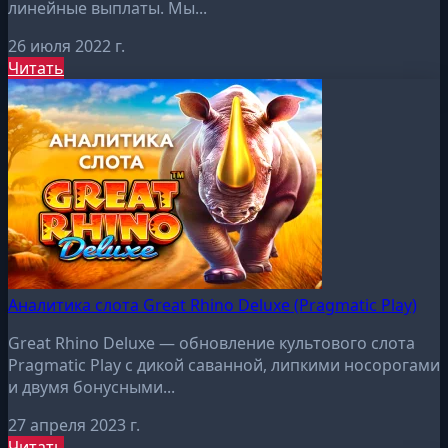
линейные выплаты. Мы...
26 июля 2022 г.
Читать
Аналитика слота Great Rhino Deluxe (Pragmatic Play)
Great Rhino Deluxe — обновление культового слота
Pragmatic Play с дикой саванной, липкими носорогами
и двумя бонусными...
27 апреля 2023 г.
Читать