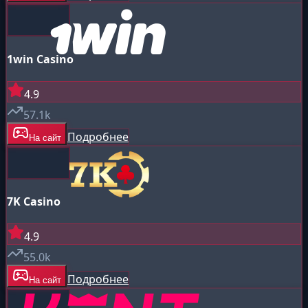
1win Casino
4.9
57.1k
Подробнее
На сайт
7K Casino
4.9
55.0k
Подробнее
На сайт