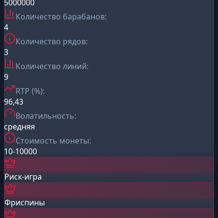
5000000
Количество барабанов
:
4
Количество рядов
:
3
Количество линий
:
9
RTP (%)
:
96,43
Волатильность
:
средняя
Стоимость монеты
:
10-10000
Риск-игра
Фриспины