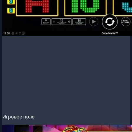
Игровое поле