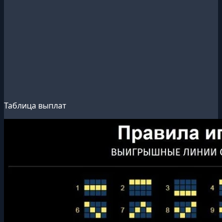
Таблица выплат