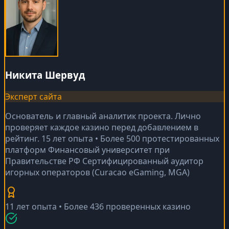
Никита Шервуд
Эксперт сайта
Основатель и главный аналитик проекта. Лично
проверяет каждое казино перед добавлением в
рейтинг. 15 лет опыта • Более 500 протестированных
платформ Финансовый университет при
Правительстве РФ Сертифицированный аудитор
игорных операторов (Curacao eGaming, MGA)
11 лет опыта • Более 436 проверенных казино