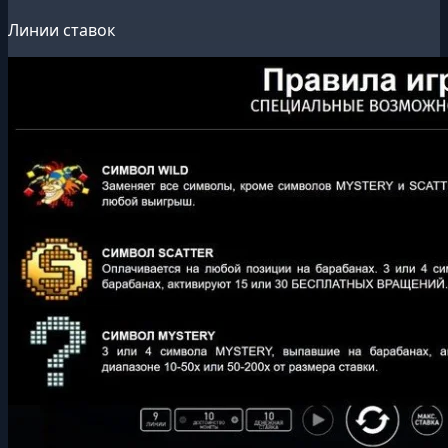
Линии ставок