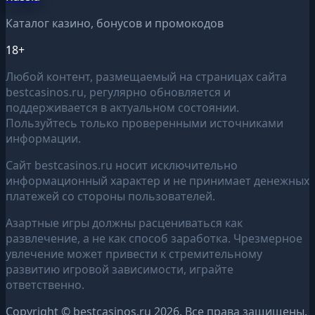
Каталог казино, бонусов и промокодов
18+
Любой контент, размещаемый на страницах сайта
bestcasinos.ru
, регулярно обновляется и
поддерживается в актуальном состоянии.
Пользуйтесь только проверенными источниками
информации.
Сайт
bestcasinos.ru
носит исключительно
информационный характер и не принимает денежных
платежей со стороны пользователей.
Азартные игры должны расцениваться как
развлечение, а не как способ заработка. Чрезмерное
увлечение может привести к стремительному
развитию игровой зависимости, играйте
ответственно.
Copyright ©
bestcasinos.ru
2026
. Все права защищены.