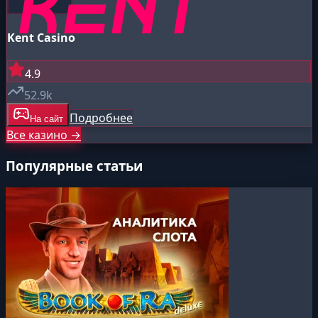
Kent Casino
4.9
52.9k
Подробнее
На сайт
Все казино →
Популярные статьи