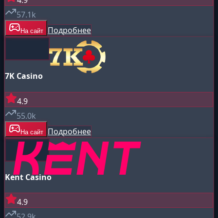
4.9
57.1k
Подробнее
На сайт
7K Casino
4.9
55.0k
Подробнее
На сайт
Kent Casino
4.9
52.9k