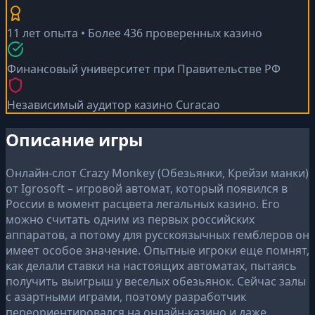
11 лет опыта • Более 436 проверенных казино
Финансовый университет при Правительстве РФ
Независимый аудитор казино Curacao
Описание игры
Онлайн-слот Crazy Monkey (Обезьянки, Крейзи манки)
от Igrosoft – игровой автомат, который появился в
России в момент расцвета легальных казино. Его
можно считать одним из первых российских
аппаратов, а потому для русскоязычных гемблеров он
имеет особое значение. Опытные игроки еще помнят,
как делали ставки на настоящих автоматах, пытаясь
получить выигрыш у веселых обезьянок. Сейчас залы
с азартными играми, поэтому разработчик
переориентировался на онлайн-казино и даже