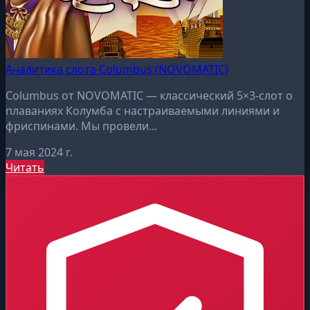
Аналитика слота Columbus (NOVOMATIC)
Columbus от NOVOMATIC — классический 5×3-слот о
плаваниях Колумба с настраиваемыми линиями и
фриспинами. Мы провели...
7 мая 2024 г.
Читать