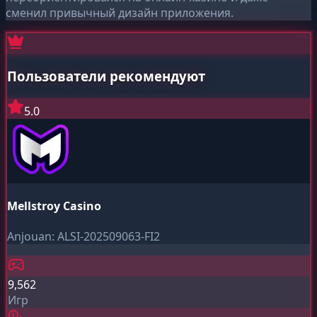
сменил привычный дизайн приложения.
Пользователи рекомендуют
5.0
Mellstroy Casino
Anjouan: ALSI-202509063-FI2
9,562
Игр