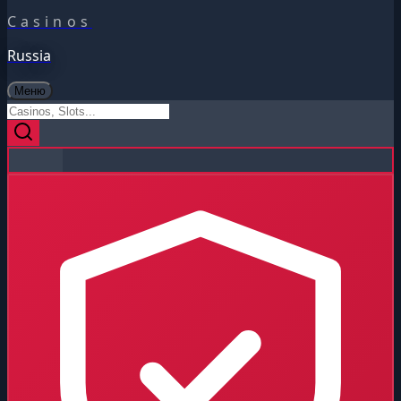
Casinos
Russia
Меню