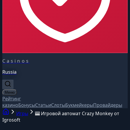
Casinos
Russia
Меню
Рейтинг
казино
Бонусы
Статьи
Слоты
Букмейкеры
Провайдеры
Игры
🎰 Игровой автомат Crazy Monkey от
Igrosoft