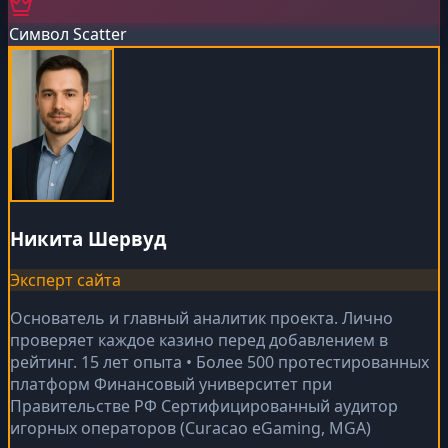
Символ Scatter
Никита Шервуд
Эксперт сайта
Основатель и главный аналитик проекта. Лично
проверяет каждое казино перед добавлением в
рейтинг. 15 лет опыта • Более 500 протестированных
платформ Финансовый университет при
Правительстве РФ Сертифицированный аудитор
игорных операторов (Curacao eGaming, MGA)