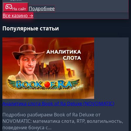
Подробнее
На сайт
Все казино →
Популярные статьи
Аналитика слота Book of Ra Deluxe (NOVOMATIC)
Подробно разбираем Book of Ra Deluxe от
NOVOMATIC: математика слота, RTP, волатильность,
поведение бонуса с...