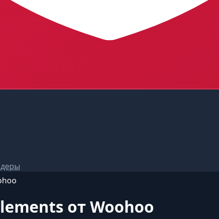
йдеры
ohoo
Elements от Woohoo