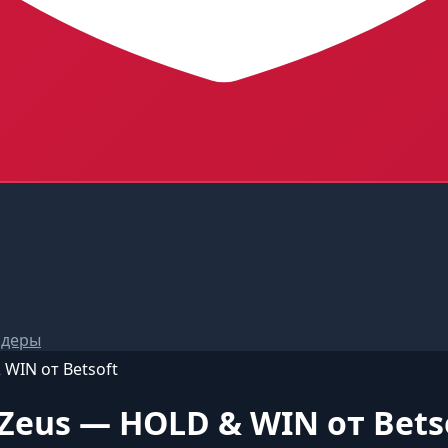
йдеры
 WIN от Betsoft
Zeus — HOLD & WIN от Bets