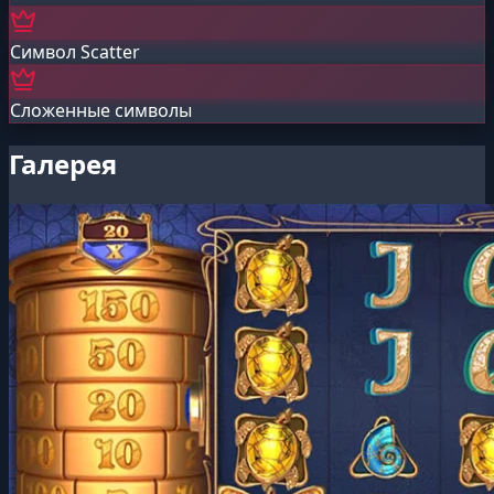
Символ Scatter
Сложенные символы
Галерея