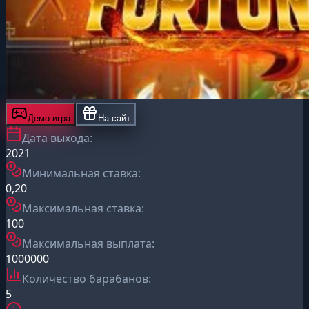
Демо игра
На сайт
Дата выхода
:
2021
Минимальная ставка
:
0,20
Максимальная ставка
:
100
Максимальная выплата
:
1000000
Количество барабанов
:
5