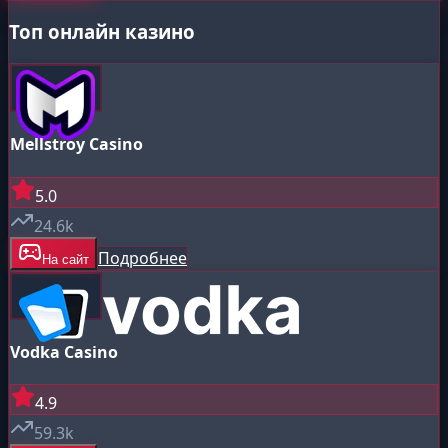
Топ онлайн казино
Mellstroy Casino
5.0
24.6k
Подробнее
На сайт
Vodka Casino
4.9
59.3k