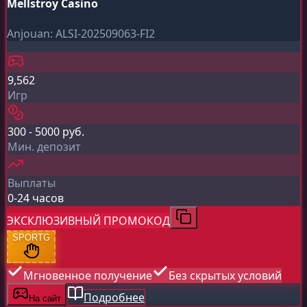
Mellstroy Casino
Anjouan: ALSI-202509063-FI2
9,562
Игр
300 - 5000
руб.
Мин. депозит
Выплаты
0-24 часов
ЭКСКЛЮЗИВНЫЙ ПРОМОКОД
SPORTG
Мгновенное получение
Без скрытых условий
Подробнее
На сайт