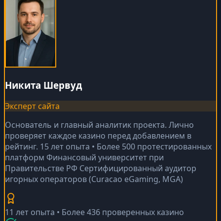
Никита Шервуд
Эксперт сайта
Основатель и главный аналитик проекта. Лично
проверяет каждое казино перед добавлением в
рейтинг. 15 лет опыта • Более 500 протестированных
платформ Финансовый университет при
Правительстве РФ Сертифицированный аудитор
игорных операторов (Curacao eGaming, MGA)
11 лет опыта • Более 436 проверенных казино