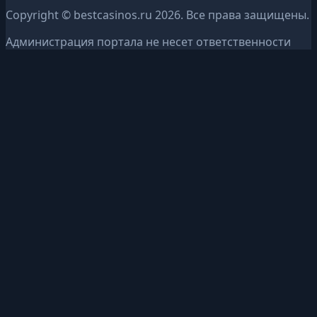
Copyright ©
bestcasinos.ru
2026
. Все права защищены.
Администрация портала не несет ответственности