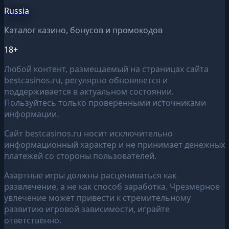
Russia
Каталог казино, бонусов и промокодов
18+
Любой контент, размещаемый на страницах сайта
bestcasinos.ru
, регулярно обновляется и
поддерживается в актуальном состоянии.
Пользуйтесь только проверенными источниками
информации.
Сайт
bestcasinos.ru
носит исключительно
информационный характер и не принимает денежных
платежей со стороны пользователей.
Азартные игры должны расцениваться как
развлечение, а не как способ заработка. Чрезмерное
увлечение может привести к стремительному
развитию игровой зависимости, играйте
ответственно.