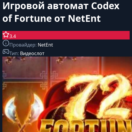
Игровой автомат Codex
of Fortune от NetEnt
3.4
Провайдер:
NetEnt
Тип:
Видеослот