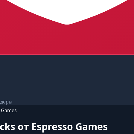
йдеры
o Games
cks от Espresso Games