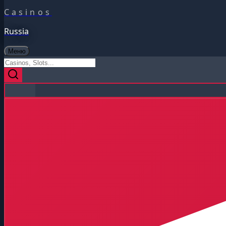
Casinos
Russia
Меню